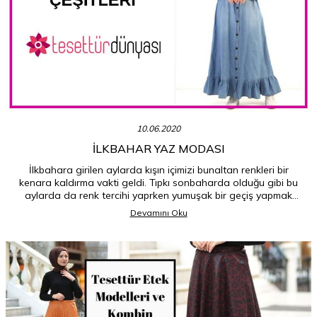
10.06.2020
İLKBAHAR YAZ MODASI
İlkbahara girilen aylarda kışın içimizi bunaltan renkleri bir
kenara kaldırma vakti geldi. Tıpkı sonbaharda olduğu gibi bu
aylarda da renk tercihi yaprken yumuşak bir geçiş yapmak
mümkün. Bunu yaparken sonbahar aylarında daha koyu
Devamını Oku
renklere doğru bir seçim yapmak doğru iken ilkbahar
aylarında tam tersi olarak açık renklere doğru bir geçiş
yapmak doğru olacaktır.