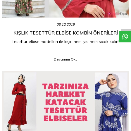
W
h
a
t
a
p
p
D
e
s
t
e
H
a
t
t
03.12.2019
KIŞLIK TESETTÜR ELBISE KOMBIN ÖNERILERI
Tesettür elbise modelleri ile kışın hem şık, hem sıcak kalın!
Devamını Oku