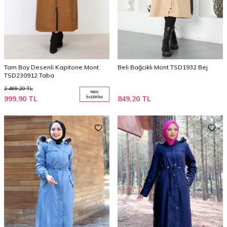
Tam Boy Desenli Kapitone Mont
Beli Bağcıklı Mont TSD1932 Bej
TSD230912 Taba
2.499,20
TL
%
60
999,90
TL
İNDIRIM
849,20
TL