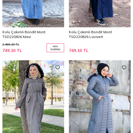
Kolu Çakımlı Bondit Mont
Kolu Çakımlı Bondit Mont
TSD220826 Mavi
TSD220826 Lacivert
2.499,20
TL
%
70
749,10
TL
İNDIRIM
749,10
TL