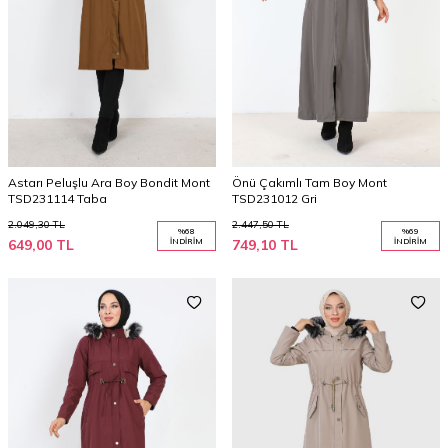
Astarı Peluşlu Ara Boy Bondit Mont
Önü Çakımlı Tam Boy Mont
TSD231114 Taba
TSD231012 Gri
2.049,30
TL
2.447,50
TL
%
68
%
69
649,00
TL
İNDIRIM
749,10
TL
İNDIRIM