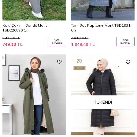
Kolu Çakımlı Bondit Mont
Tam Boy Kapitone Mont TSD1931
TSD220826 Gri
Gri
2.499,20
TL
2.498,10
TL
%
70
%
58
749,10
TL
İNDIRIM
1.049,40
TL
İNDIRIM
TÜKENDI