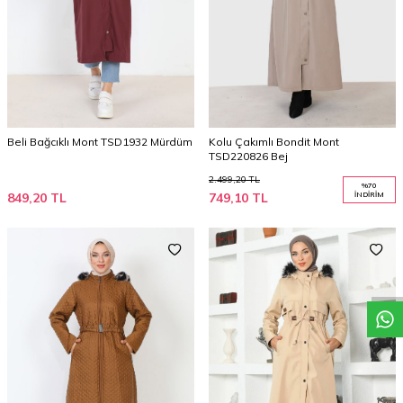
Beli Bağcıklı Mont TSD1932 Mürdüm
Kolu Çakımlı Bondit Mont
TSD220826 Bej
2.499,20
TL
%
70
849,20
TL
749,10
TL
İNDIRIM
W
h
a
t
a
p
p
D
e
s
t
e
H
a
t
t