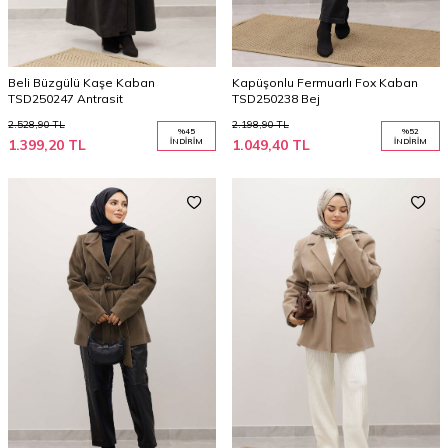
Beli Büzgülü Kaşe Kaban
Kapüşonlu Fermuarlı Fox Kaban
TSD250247 Antrasit
TSD250238 Bej
2.528,90
TL
2.198,90
TL
%
45
%
52
1.399,20
TL
İNDIRIM
1.049,40
TL
İNDIRIM