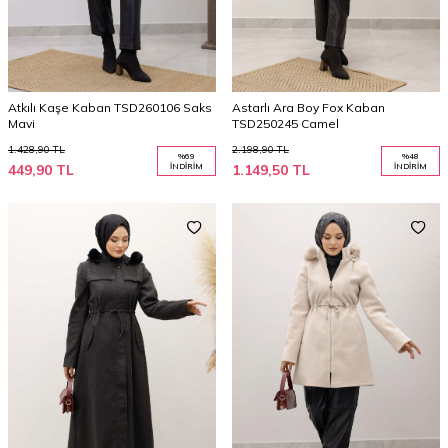
Atkılı Kaşe Kaban TSD260106 Saks
Astarlı Ara Boy Fox Kaban
Mavi
TSD250245 Camel
1.428,90
TL
2.198,90
TL
%
69
%
48
449,90
TL
İNDIRIM
1.149,50
TL
İNDIRIM