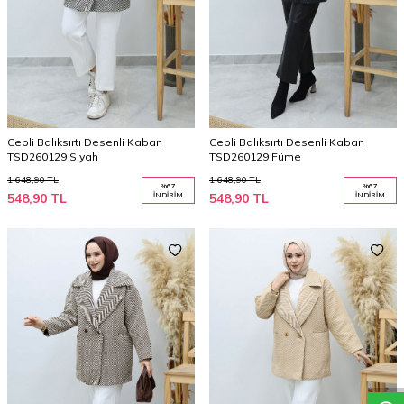
Cepli Balıksırtı Desenli Kaban
Cepli Balıksırtı Desenli Kaban
TSD260129 Siyah
TSD260129 Füme
1.648,90
TL
1.648,90
TL
%
67
%
67
548,90
TL
İNDIRIM
548,90
TL
İNDIRIM
W
h
a
t
a
p
p
D
e
s
t
e
H
a
t
t