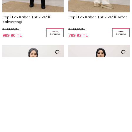
Cepli Fox Kaban TSD250236
Cepli Fox Kaban TSD250236 Vizon
Kahverengi
2.198,90
TL
2.198,90
TL
%
55
%
64
999,90
TL
İNDIRIM
799,92
TL
İNDIRIM