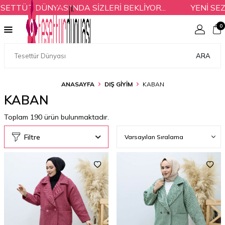
ÜR DÜNYASI'NDA SİZLERİ BEKLİYOR...
YENİ SEZON 
0
ARA
ANASAYFA
DIŞ GİYİM
KABAN
KABAN
Toplam
190
ürün bulunmaktadır.
Filtre