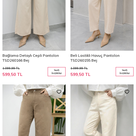
Bağlama Detaylı Cepli Pantolon
Beli Lastikli Havuç Pantolon
TSD260166 Bej
TSD260155 Bej
1.099,99
TL
1.099,99
TL
%
45
%
45
599,50
TL
İNDIRIM
599,50
TL
İNDIRIM