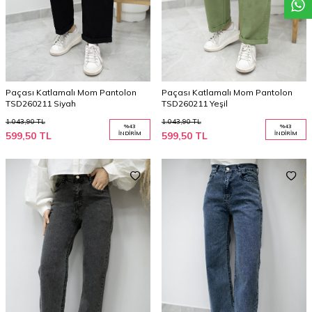
Paçası Katlamalı Mom Pantolon
Paçası Katlamalı Mom Pantolon
TSD260211 Siyah
TSD260211 Yeşil
1.043,90
TL
1.043,90
TL
%
43
%
43
599,50
TL
İNDIRIM
599,50
TL
İNDIRIM