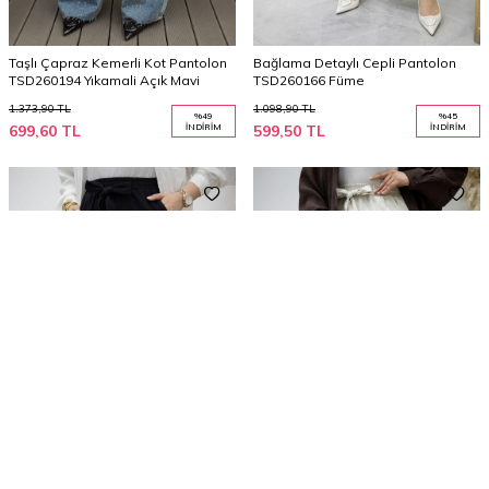
Taşlı Çapraz Kemerli Kot Pantolon
Bağlama Detaylı Cepli Pantolon
TSD260194 Yıkamali Açık Mavi
TSD260166 Füme
1.373,90
TL
1.098,90
TL
%
49
%
45
699,60
TL
İNDIRIM
599,50
TL
İNDIRIM