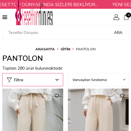
ÜR DÜNYASI'NDA SİZLERİ BEKLİYOR...
YENİ SEZON 
0
ARA
ANASAYFA
GİYİM
PANTOLON
PANTOLON
Toplam
280
ürün bulunmaktadır.
Filtre