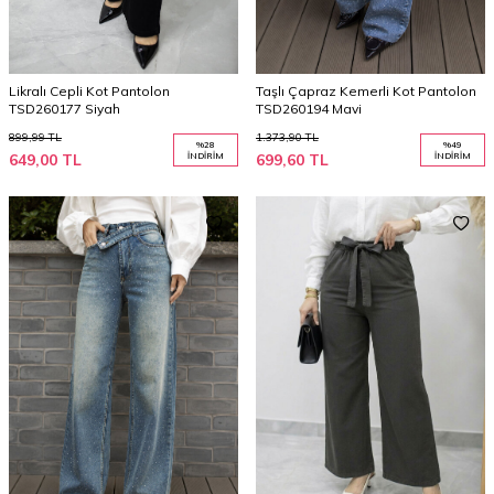
Likralı Cepli Kot Pantolon
Taşlı Çapraz Kemerli Kot Pantolon
TSD260177 Siyah
TSD260194 Mavi
899,99
TL
1.373,90
TL
%
28
%
49
649,00
TL
İNDIRIM
699,60
TL
İNDIRIM