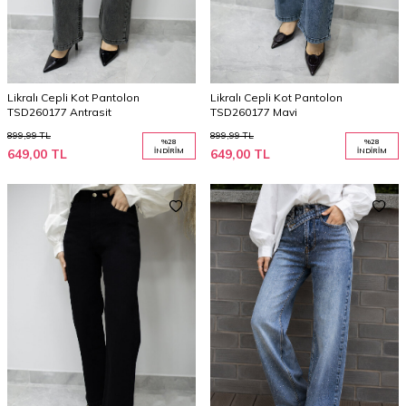
Likralı Cepli Kot Pantolon
Likralı Cepli Kot Pantolon
TSD260177 Antrasit
TSD260177 Mavi
899,99
TL
899,99
TL
%
28
%
28
649,00
TL
İNDIRIM
649,00
TL
İNDIRIM