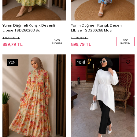
Yarım Düğmeli Karışık Desenli
Yarım Düğmeli Karışık Desenli
Elbise TSD260268 Sarı
Elbise TSD260268 Mavi
1.979,99
TL
1.979,99
TL
%
55
%
55
899,79
TL
İNDIRIM
899,79
TL
İNDIRIM
YENI
YENI