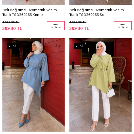
Beli Bağlamalı Asimetrik Kesim
Beli Bağlamalı Asimetrik Kesim
Tunik TSD260265 Kırmızı
Tunik TSD260265 Sarı
1.099,89
TL
1.099,89
TL
%
64
%
64
399,30
TL
İNDIRIM
399,30
TL
İNDIRIM
YENI
YENI