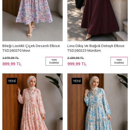
Bileği Lastikli Çiçek Desenli Elbise
Lina Dikiş Ve Bağcık Detaylı Elbise
TSD260270 Mavi
TSD260223 Mürdüm
1.979,99
TL
2.199,99
TL
%
55
%
55
899,99
TL
İNDIRIM
999,99
TL
İNDIRIM
YENI
YENI