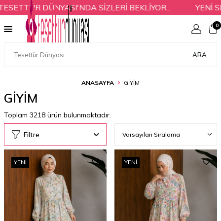
ÜR DÜNYASI'NDA SİZLERİ BEKLİYOR...
YENİ SEZON 
0
ARA
ANASAYFA
GİYİM
GİYİM
Toplam
3218
ürün bulunmaktadır.
Filtre
YENI
YENI