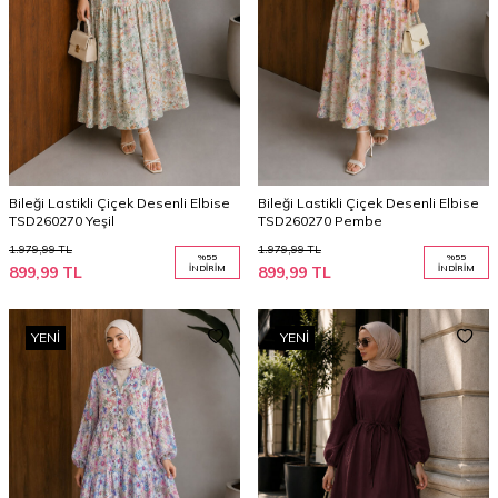
Bileği Lastikli Çiçek Desenli Elbise
Bileği Lastikli Çiçek Desenli Elbise
TSD260270 Yeşil
TSD260270 Pembe
1.979,99
TL
1.979,99
TL
%
55
%
55
899,99
TL
İNDIRIM
899,99
TL
İNDIRIM
YENI
YENI