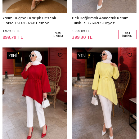
Yarım Düğmeli Karışık Desenli
Beli Bağlamalı Asimetrik Kesim
Elbise TSD260268 Pembe
Tunik TSD260265 Beyaz
1.979,99
TL
1.099,89
TL
%
55
%
64
899,79
TL
İNDIRIM
399,30
TL
İNDIRIM
YENI
YENI