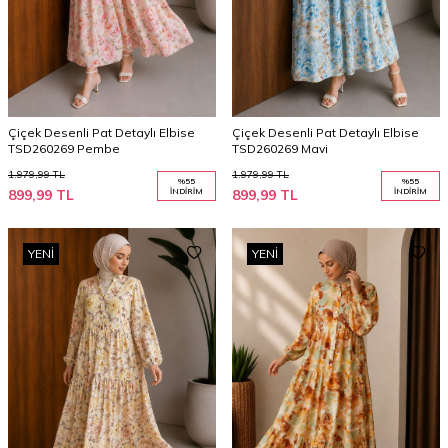
Çiçek Desenli Pat Detaylı Elbise
Çiçek Desenli Pat Detaylı Elbise
TSD260269 Pembe
TSD260269 Mavi
1.979,99
TL
1.979,99
TL
%
55
%
55
899,99
TL
İNDIRIM
899,99
TL
İNDIRIM
YENI
YENI