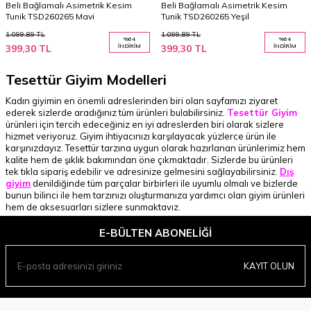
Beli Bağlamalı Asimetrik Kesim
Beli Bağlamalı Asimetrik Kesim
Tunik TSD260265 Mavi
Tunik TSD260265 Yeşil
1.099,89
TL
1.099,89
TL
%
64
%
64
399,30
TL
İNDIRIM
399,30
TL
İNDIRIM
Tesettür Giyim Modelleri
Kadın giyimin en önemli adreslerinden biri olan sayfamızı ziyaret
ederek sizlerde aradığınız tüm ürünleri bulabilirsiniz.
Tesettür Giyim
ürünleri için tercih edeceğiniz en iyi adreslerden biri olarak sizlere
hizmet veriyoruz. Giyim ihtiyacınızı karşılayacak yüzlerce ürün ile
karşınızdayız. Tesettür tarzına uygun olarak hazırlanan ürünlerimiz hem
kalite hem de şıklık bakımından öne çıkmaktadır. Sizlerde bu ürünleri
tek tıkla sipariş edebilir ve adresinize gelmesini sağlayabilirsiniz.
Dış
giyim
denildiğinde tüm parçalar birbirleri ile uyumlu olmalı ve bizlerde
bunun bilinci ile hem tarzınızı oluşturmanıza yardımcı olan giyim ürünleri
hem de aksesuarları sizlere sunmaktayız.
Tesettür Giyim Ürünleri
E-BÜLTEN ABONELIĞI
Birçok parçanın bir araya gelerek oluşturduğu giyim tarzında her
parçanın ayrı ayrı son derece önemli olduğunu söyleyebiliriz. Farklı
KAYIT OLUN
tarzlara uygun olarak hazırlanan parçalar ile sizlere destek veriyoruz.
Farklı renk ve modeller ile tesettür giyim ürünlerinde ihtiyacınız olan
tüm ürünleri sizlere sunuyoruz. Standart giyim ürünlerinin yanı sıra
sizlere özellikle kap ve feraceler de sunuyoruz. Ayrıca mayolar,