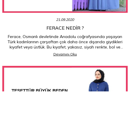
21.09.2020
FERACE NEDIR ?
Ferace, Osmanlı devletinde Anadolu coğrafyasında yaşayan
Türk kadınlarının çarşaftan çok daha önce dışarıda giydikleri
kıyafet veya üstlük. Bu kıyafet, yakasız, siyah renkte, bol ve
uzun kollu pardösüyü anımsatan, yere kadar uzanan bir
Devamını Oku
elbisedir.