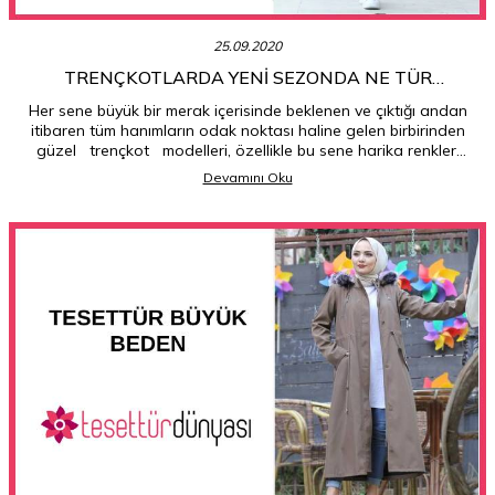
25.09.2020
TRENÇKOTLARDA YENI SEZONDA NE TÜR
RENKLER VAR?
Her sene büyük bir merak içerisinde beklenen ve çıktığı andan
itibaren tüm hanımların odak noktası haline gelen birbirinden
güzel trençkot modelleri, özellikle bu sene harika renkleri
açısından tüm hanımların zevkine uygun bir tasarım eşliğinde
Devamını Oku
hazırlanmış olarak piyasaya sunulmuş durumdadır. Daha çok
keyif verici ve insanın içini açan renkler göze çarparken,
kadınlara özgü daha naif renkler yine ön plana çıkmaktadır.