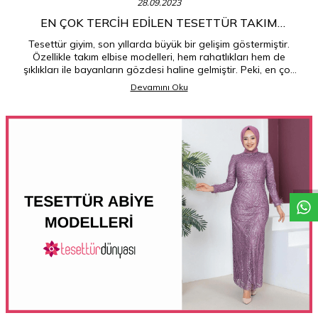
28.09.2023
EN ÇOK TERCIH EDILEN TESETTÜR TAKIM
ELBISELER
Tesettür giyim, son yıllarda büyük bir gelişim göstermiştir.
Özellikle takım elbise modelleri, hem rahatlıkları hem de
şıklıkları ile bayanların gözdesi haline gelmiştir. Peki, en çok
tercih edilen tesettür takım elbiseler hangileridir? İşte
Devamını Oku
detaylar...
W
h
a
t
a
p
p
D
e
s
t
e
H
a
t
t