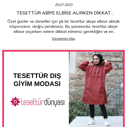
20.07.2023
TESETTÜR ABIYE ELBISE ALIRKEN DIKKAT
EDILMESI GEREKENLER NELERDIR?
Özel günler ve davetler için şık bir tesettür abiye elbise almak
istiyorsanız, doğru yerdesiniz. Bu yazımızda, tesettür abiye
elbise seçerken nelere dikkat etmeniz gerektiğini ve en
popüler modelleri sizin için derledik. İşte başlıklarımız:
Devamını Oku