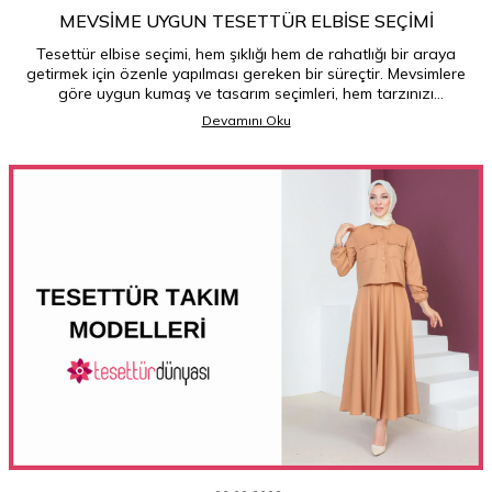
MEVSIME UYGUN TESETTÜR ELBISE SEÇIMI
Tesettür elbise seçimi, hem şıklığı hem de rahatlığı bir araya
getirmek için özenle yapılması gereken bir süreçtir. Mevsimlere
göre uygun kumaş ve tasarım seçimleri, hem tarzınızı
yansıtmanızı hem de mevsim şartlarına uygun bir şekilde
Devamını Oku
giyinmenizi sağlar. İşte mevsimlere göre tesettür elbise seçimi
yaparken dikkate almanız gerekenler: