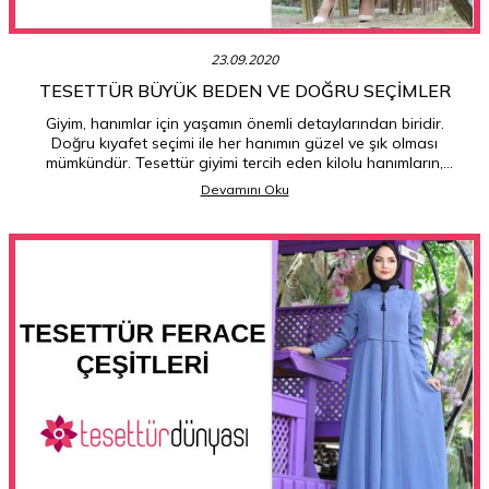
23.09.2020
TESETTÜR BÜYÜK BEDEN VE DOĞRU SEÇIMLER
Giyim, hanımlar için yaşamın önemli detaylarından biridir.
Doğru kıyafet seçimi ile her hanımın güzel ve şık olması
mümkündür. Tesettür giyimi tercih eden kilolu hanımların,
yaptıkları seçimlerde en doğru kararları vermeleri
Devamını Oku
gerekmektedir.