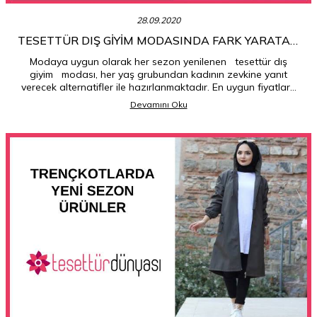
28.09.2020
TESETTÜR DIŞ GIYIM MODASINDA FARK YARATAN
TASARIMLAR HANGILERI?
Modaya uygun olarak her sezon yenilenen tesettür dış
giyim modası, her yaş grubundan kadının zevkine yanıt
verecek alternatifler ile hazırlanmaktadır. En uygun fiyatlara
sizlerin karşısına çıkan tesettür dış giyim modelleri ile bu yıla
Devamını Oku
damga vuracak kombineler hazırlama şansına sahipsiniz.