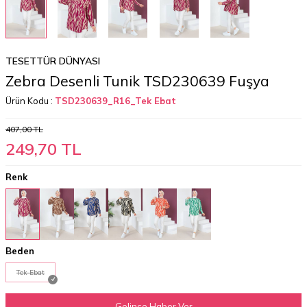
TESETTÜR DÜNYASI
Zebra Desenli Tunik TSD230639 Fuşya
Ürün Kodu :
TSD230639_R16_Tek Ebat
407,00
TL
249,70
TL
Renk
Beden
Tek Ebat
Gelince Haber Ver