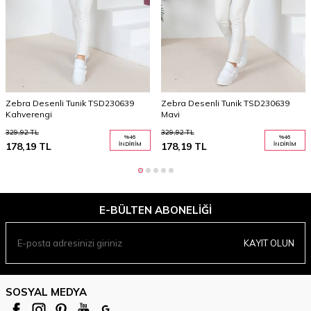
Zebra Desenli Tunik TSD230639
Zebra Desenli Tunik TSD230639
Kahverengi
Mavi
329,92
TL
329,92
TL
%
46
%
46
178,19
TL
İNDIRIM
178,19
TL
İNDIRIM
E-BÜLTEN ABONELIĞI
KAYIT OLUN
SOSYAL MEDYA