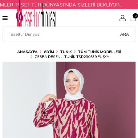
ER TESETTÜR DÜNYASI'NDA SİZLERİ BEKLİYOR...
Y
0
ARA
ANASAYFA
GİYİM
TUNİK
TÜM TUNIK MODELLERI
ZEBRA DESENLI TUNIK TSD230639 FUŞYA