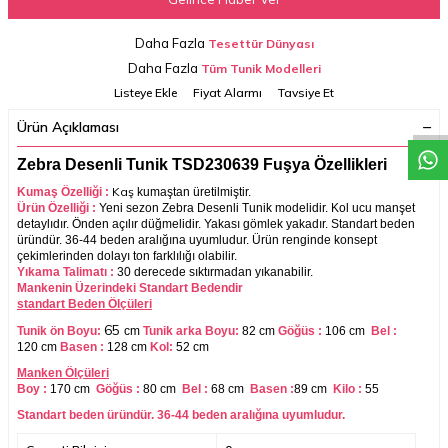
Daha Fazla
Tesettür Dünyası
W
h
a
t
a
p
p
D
e
s
t
e
H
a
t
t
Daha Fazla
Tüm Tunik Modelleri
Listeye Ekle
Fiyat Alarmı
Tavsiye Et
Ürün Açıklaması
Zebra Desenli Tunik TSD230639 Fuşya Özellikleri
Kaş
Kumaş Özelliği :
kumaştan üretilmiştir.
Ürün Özelliği :
Yeni sezon Zebra Desenli Tunik modelidir. Kol ucu manşet
detaylıdır. Önden açılır düğmelidir. Yakası gömlek yakadır. Standart beden
üründür. 36-44 beden aralığına uyumludur. Ürün renginde konsept
çekimlerinden dolayı ton farklılığı olabilir.
Yıkama Talimatı :
30 derecede sıktırmadan yıkanabilir.
Mankenin Üzerindeki Standart Bedendir
standart Beden Ölçüleri
65
Tunik ön Boyu:
cm
Tunik arka Boyu:
82 cm
Göğüs :
106 cm
Bel :
120
cm
Basen :
128 cm
Kol:
52 cm
Manken Ölçüleri
Boy :
170 cm
Göğüs :
80 cm
Bel :
68 cm
Basen :
89 cm
Kilo :
55
Standart beden üründür. 36-44 beden aralığına uyumludur.