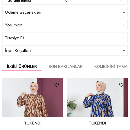
Garanti Bilgisi
0
Ödeme Seçenekleri
Yorumlar
Tavsiye Et
İade Koşulları
İLGILI ÜRÜNLER
SON BAKILANLAR
KOMBININI TAMA
TÜKENDI
TÜKENDI