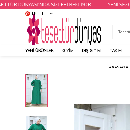
 DÜNYASI'NDA SİZLERİ BEKLİYOR...
YENİ SEZON Ü
TR − TL
YENI ÜRÜNLER
GİYİM
DIŞ GİYİM
TAKIM
ANASAYFA