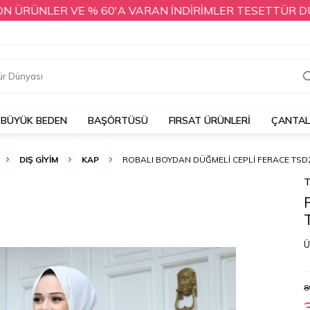
RÜNLER VE % 60'A VARAN İNDİRİMLER TESETTÜR DÜNYASI'
BÜYÜK BEDEN
BAŞÖRTÜSÜ
FIRSAT ÜRÜNLERİ
ÇANTA
DIŞ GİYİM
KAP
ROBALI BOYDAN DÜĞMELI CEPLI FERACE TSD2
T
Ü
8