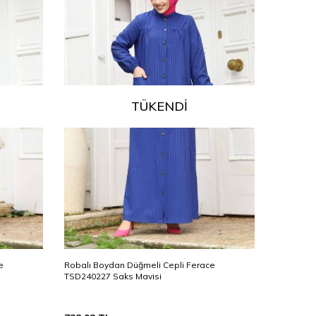
TÜKENDI
e
Robalı Boydan Düğmeli Cepli Ferace
Robalı Bo
TSD240227 Saks Mavisi
TSD24022