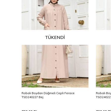
TÜKENDI
e
Robalı Boydan Düğmeli Cepli Ferace
Robalı Bo
TSD240227 Bej
TSD240227