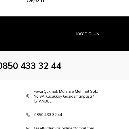
728,92
TL
728,92
T
KAYIT OLUN
0850 433 32 44
Fevzi Çakmak Mah. Efe Mehmet Sok.
No:9A Küçükköy Gaziosmanpaşa /
İSTANBUL
0850 433 32 44
tesetturdunyasionline@gmail.com