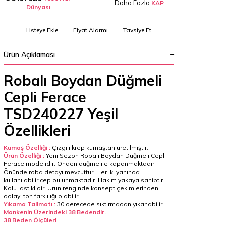
Daha Fazla
KAP
Dünyası
Listeye Ekle
Fiyat Alarmı
Tavsiye Et
Ürün Açıklaması
Robalı Boydan Düğmeli
Cepli Ferace
TSD240227 Yeşil
Özellikleri
Kumaş Özelliği :
Çizgili krep kumaştan üretilmiştir.
Ürün Özelliği :
Yeni Sezon
Robalı Boydan Düğmeli Cepli
Ferac
e modelidir. Önden düğme ile kapanmaktadır.
Önünde roba detayı mevcuttur. Her iki yanında
kullanılabilir cep bulunmaktadır. Hakim yakaya sahiptir.
Kolu lastiklidir. Ürün renginde konsept çekimlerinden
dolayı ton farklılığı olabilir.
Yıkama Talimatı :
30 derecede sıktırmadan yıkanabilir.
Mankenin Üzerindeki 38 Bedendir.
38 Beden Ölçüleri