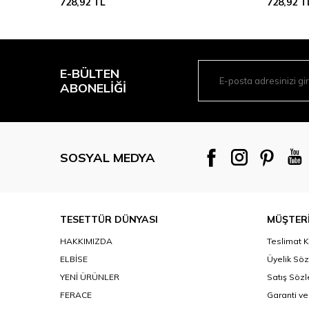
728,92
TL
728,92
T
E-BÜLTEN
ABONELIĞI
SOSYAL MEDYA
TESETTÜR DÜNYASI
MÜŞTERİ
HAKKIMIZDA
Teslimat K
ELBİSE
Üyelik Sö
YENİ ÜRÜNLER
Satış Söz
FERACE
Garanti ve