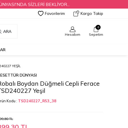
NDA SİZLERİ BEKLİYOR...
Favorilerim
Kargo Takip
0
ARA
Hesabım
Sepetim
LAR
40227 YEŞIL
ESETTÜR DÜNYASI
Robalı Boydan Düğmeli Cepli Ferace
TSD240227 Yeşil
rün Kodu :
TSD240227_R53_38
99,80
TL
399,30
TL