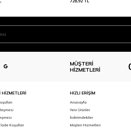
L
728,92
TL
MÜŞTERI
HIZMETLERI
 HİZMETLERİ
HIZLI ERİŞİM
oşulları
Anasayfa
zleşmesi
Yeni Ürünler
leşmesi
İndirimdekiler
 İade Koşulları
Müşteri Hizmetleri