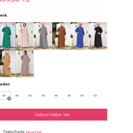
enk
eden
38
40
42
44
46
48
50
52
Gelince Haber Ver
Daha Fazla
Tesettür