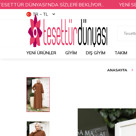
ÜR DÜNYASI'NDA SİZLERİ BEKLİYOR...
YENİ SEZON 
TR − TL
YENI ÜRÜNLER
GİYİM
DIŞ GİYİM
TAKIM
ANASAYFA