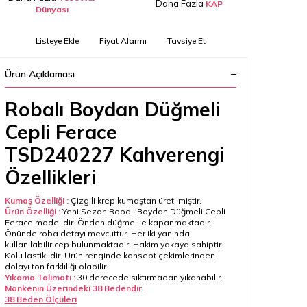
Daha Fazla
KAP
Dünyası
Listeye Ekle
Fiyat Alarmı
Tavsiye Et
Ürün Açıklaması
Robalı Boydan Düğmeli
Cepli Ferace
TSD240227 Kahverengi
Özellikleri
Kumaş Özelliği :
Çizgili krep kumaştan üretilmiştir.
Ürün Özelliği :
Yeni Sezon
Robalı Boydan Düğmeli Cepli
Ferac
e modelidir. Önden düğme ile kapanmaktadır.
Önünde roba detayı mevcuttur. Her iki yanında
kullanılabilir cep bulunmaktadır. Hakim yakaya sahiptir.
Kolu lastiklidir. Ürün renginde konsept çekimlerinden
dolayı ton farklılığı olabilir.
Yıkama Talimatı :
30 derecede sıktırmadan yıkanabilir.
Mankenin Üzerindeki 38 Bedendir.
38 Beden Ölçüleri