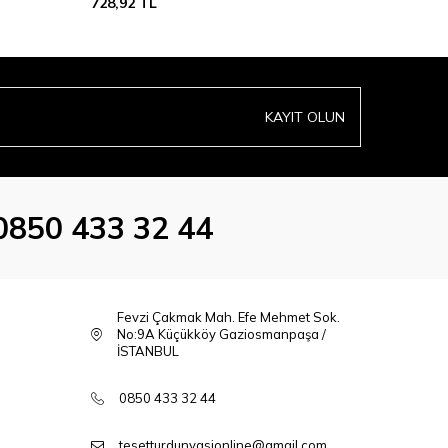
728,92
TL
728,92
T
KAYIT OLUN
0850 433 32 44
Fevzi Çakmak Mah. Efe Mehmet Sok.
No:9A Küçükköy Gaziosmanpaşa /
İSTANBUL
0850 433 32 44
tesetturdunyasionline@gmail.com