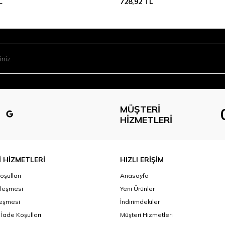
L
728,92
TL
MÜŞTERI
HIZMETLERI
 HİZMETLERİ
HIZLI ERİŞİM
oşulları
Anasayfa
zleşmesi
Yeni Ürünler
leşmesi
İndirimdekiler
 İade Koşulları
Müşteri Hizmetleri