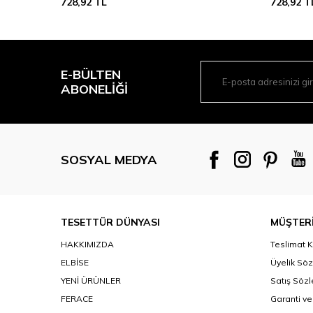
728,92
TL
728,92
T
E-BÜLTEN
ABONELIĞI
SOSYAL MEDYA
TESETTÜR DÜNYASI
MÜŞTERİ
HAKKIMIZDA
Teslimat K
ELBİSE
Üyelik Sö
YENİ ÜRÜNLER
Satış Söz
FERACE
Garanti ve