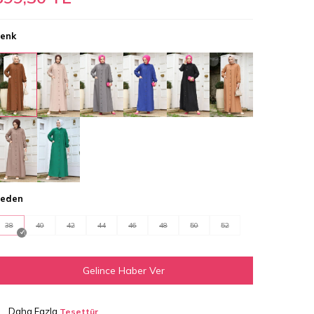
enk
eden
38
40
42
44
46
48
50
52
Gelince Haber Ver
Daha Fazla
Tesettür