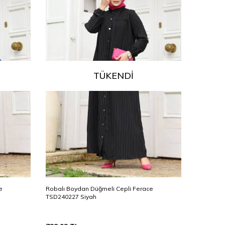
TÜKENDI
e
Robalı Boydan Düğmeli Cepli Ferace
Robalı Bo
TSD240227 Siyah
TSD24022