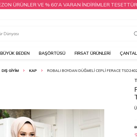
ÜRÜNLER VE % 60'A VARAN İNDİRİMLER TESETTÜR DÜNYAS
BÜYÜK BEDEN
BAŞÖRTÜSÜ
FIRSAT ÜRÜNLERİ
ÇANTA
DIŞ GİYİM
KAP
ROBALI BOYDAN DÜĞMELI CEPLI FERACE TSD240
T
Ü
8