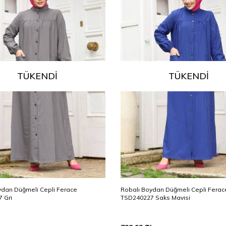
TÜKENDI
TÜKENDI
ydan Düğmeli Cepli Ferace
Robalı Boydan Düğmeli Cepli Ferac
 Gri
TSD240227 Saks Mavisi