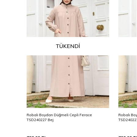
TÜKENDI
e
Robalı Boydan Düğmeli Cepli Ferace
Robalı Bo
TSD240227 Bej
TSD240227