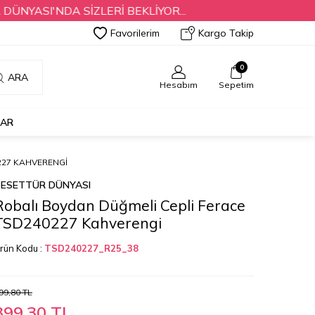
I'NDA SİZLERİ BEKLİYOR...
Favorilerim
Kargo Takip
0
ARA
Hesabım
Sepetim
LAR
227 KAHVERENGI
ESETTÜR DÜNYASI
Robalı Boydan Düğmeli Cepli Ferace
TSD240227 Kahverengi
rün Kodu :
TSD240227_R25_38
99,80
TL
399,30
TL