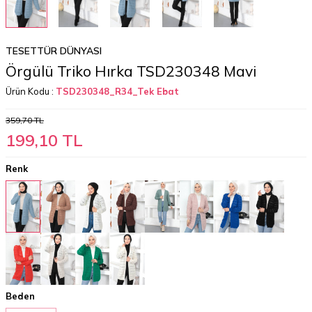
TESETTÜR DÜNYASI
Örgülü Triko Hırka TSD230348 Mavi
Ürün Kodu :
TSD230348_R34_Tek Ebat
359,70
TL
199,10
TL
Renk
Beden