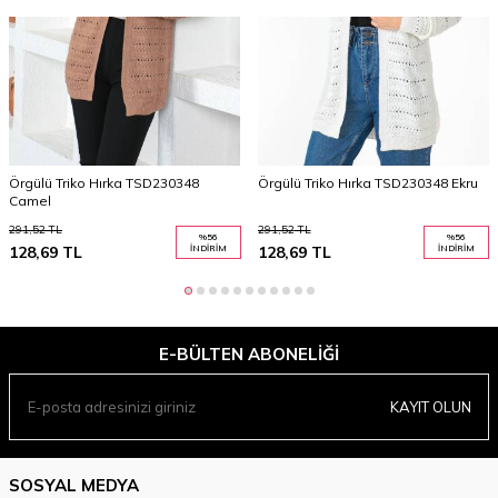
Örgülü Triko Hırka TSD230348
Örgülü Triko Hırka TSD230348 Ekru
Camel
291,52
TL
291,52
TL
%
56
%
56
128,69
TL
İNDIRIM
128,69
TL
İNDIRIM
E-BÜLTEN ABONELIĞI
KAYIT OLUN
SOSYAL MEDYA