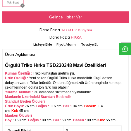
Tek Ebat
Gelince Haber Ver
W
h
a
t
a
p
p
D
e
s
t
e
H
a
t
t
Daha Fazla
Tesettür Dünyası
Daha Fazla
HIRKA
Listeye Ekle
Fiyat Alarmı
Tavsiye Et
Ürün Açıklaması
Örgülü Triko Hırka TSD230348 Mavi Özellikleri
Kumaş Özelliği :
Triko
kumaştan üretilmiştir.
Ürün Özelliği :
Yeni sezon Örgülü Triko Hırka modelidir. Örgü desen
detayları vardır. Triko üründür. Önden düğmesizdir.
Ürün renginde konsept
çekimlerinden dolayı ton farklılığı olabilir.
Yıkama Talimatı :
30 derecede sıktırmadan yıkanabilir.
Mankenin Üzerindeki Standart Bedendir
Standart Beden Ölçüleri
Ürün Boyu:
76 cm
Göğüs :
116 cm
Bel :
104 cm
Basen:
114
cm
Kol:
45 cm
Manken Ölçüleri
Boy :
168 cm
Göğüs :
80 cm
Bel :
68
cm
Basen :
89
cm
Kilo:
55 cm
Garanti Bilgisi
0