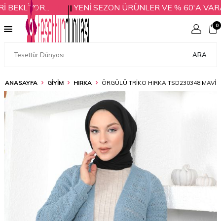
KLİYOR...
YENİ SEZON ÜRÜNLER VE % 60'A VARAN 
0
ARA
ANASAYFA
GİYİM
HIRKA
ÖRGÜLÜ TRIKO HIRKA TSD230348 MAVI