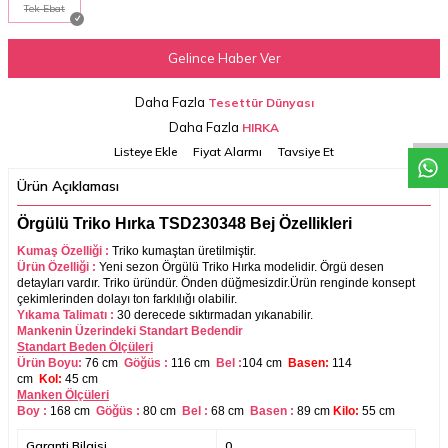
Tek Ebat
Gelince Haber Ver
W
h
a
t
a
p
p
D
e
s
t
e
H
a
t
t
Daha Fazla
Tesettür Dünyası
Daha Fazla
HIRKA
Listeye Ekle
Fiyat Alarmı
Tavsiye Et
Ürün Açıklaması
Örgülü Triko Hırka TSD230348 Bej Özellikleri
Kumaş Özelliği :
Triko
kumaştan üretilmiştir.
Ürün Özelliği :
Yeni sezon Örgülü Triko Hırka modelidir. Örgü desen
detayları vardır. Triko üründür. Önden düğmesizdir.
Ürün renginde konsept
çekimlerinden dolayı ton farklılığı olabilir.
Yıkama Talimatı :
30 derecede sıktırmadan yıkanabilir.
Mankenin Üzerindeki Standart Bedendir
Standart Beden Ölçüleri
Ürün Boyu:
76 cm
Göğüs :
116 cm
Bel :
104 cm
Basen:
114
cm
Kol:
45 cm
Manken Ölçüleri
Boy :
168 cm
Göğüs :
80 cm
Bel :
68
cm
Basen :
89
cm
Kilo:
55 cm
Garanti Bilgisi
0