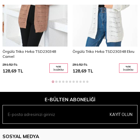
Örgülü Triko Hırka TSD230348
Örgülü Triko Hırka TSD230348 Ekru
Camel
291,52
TL
291,52
TL
%
56
%
56
128,69
TL
İNDIRIM
128,69
TL
İNDIRIM
E-BÜLTEN ABONELIĞI
KAYIT OLUN
SOSYAL MEDYA