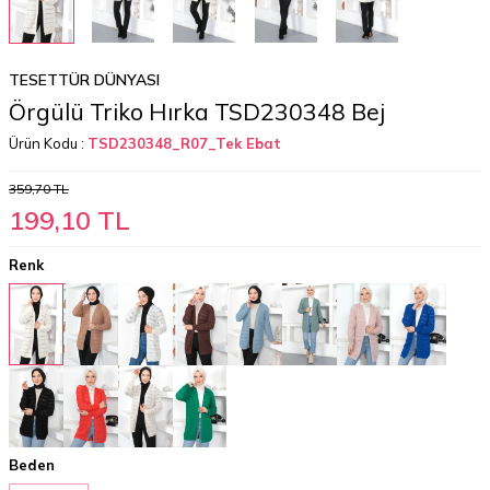
TESETTÜR DÜNYASI
Örgülü Triko Hırka TSD230348 Bej
Ürün Kodu :
TSD230348_R07_Tek Ebat
359,70
TL
199,10
TL
Renk
Beden