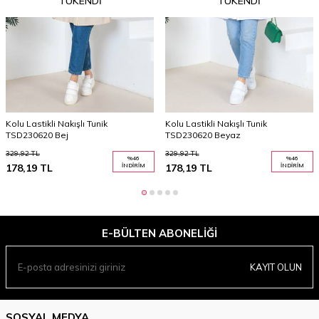
TÜKENDI
TÜKENDI
Kolu Lastikli Nakışlı Tunik
Kolu Lastikli Nakışlı Tunik
TSD230620 Bej
TSD230620 Beyaz
329,92
TL
329,92
TL
%
46
%
46
178,19
TL
İNDIRIM
178,19
TL
İNDIRIM
E-BÜLTEN ABONELIĞI
KAYIT OLUN
SOSYAL MEDYA