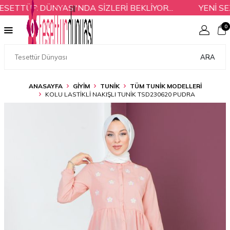
TTÜR DÜNYASI'NDA SİZLERİ BEKLİYOR...
YENİ SEZ
0
ARA
ANASAYFA
GİYİM
TUNİK
TÜM TUNIK MODELLERI
KOLU LASTIKLI NAKIŞLI TUNIK TSD230620 PUDRA