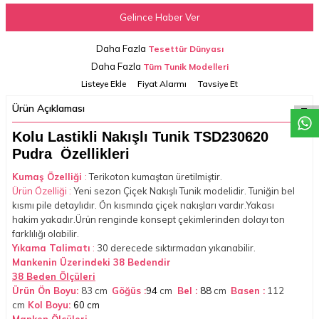
Gelince Haber Ver
Daha Fazla
Tesettür Dünyası
W
h
a
t
a
p
p
D
e
s
t
e
H
a
t
t
Daha Fazla
Tüm Tunik Modelleri
Listeye Ekle
Fiyat Alarmı
Tavsiye Et
Ürün Açıklaması
Kolu Lastikli Nakışlı Tunik TSD230620
Pudra Özellikleri
Kumaş Özelliği
:
Terikoton kumaştan üretilmiştir.
Ürün Özelliği :
Yeni sezon Çiçek Nakışlı Tunik modelidir. Tuniğin bel
kısmı pile detaylıdır. Ön kısmında çiçek nakışları vardır.Yakası
hakim yakadır.Ürün renginde konsept çekimlerinden dolayı ton
farklılığı olabilir.
Yıkama Talimatı
:
30 derecede sıktırmadan yıkanabilir.
Mankenin Üzerindeki 38 Bedendir
38 Beden Ölçüleri
Ürün Ön Boyu:
83 cm
Göğüs :
94
cm
Bel :
88
cm
Basen :
112
cm
Kol Boyu:
60
cm