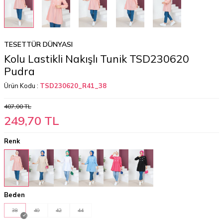
TESETTÜR DÜNYASI
Kolu Lastikli Nakışlı Tunik TSD230620
Pudra
Ürün Kodu :
TSD230620_R41_38
407,00
TL
249,70
TL
Renk
Beden
38
40
42
44