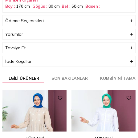
Manken Ölçüleri
Boy :
170 cm
Göğüs :
80
cm
Bel :
68 cm
Basen :
89
cm
Kilo:
55
Ödeme Seçenekleri
Bedenler Arası Ortalama 2 veya 3 cm Fark Bulunmaktadır.
Yorumlar
Boyutlar (cm)
33 x 35 x 2
Ağırlık (Kg)
1
Tavsiye Et
İade Koşulları
İLGILI ÜRÜNLER
SON BAKILANLAR
KOMBININI TAMA