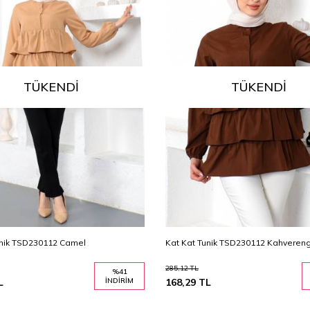
TÜKENDI
TÜKENDI
unik TSD230112 Camel
Kat Kat Tunik TSD230112 Kahvereng
285,12
TL
%
41
L
İNDIRIM
168,29
TL