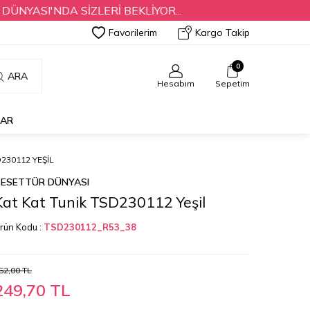
I'NDA SİZLERİ BEKLİYOR...
Favorilerim
Kargo Takip
0
ARA
Hesabım
Sepetim
LAR
230112 YEŞIL
ESETTÜR DÜNYASI
Kat Kat Tunik TSD230112 Yeşil
rün Kodu :
TSD230112_R53_38
52,00
TL
249,70
TL