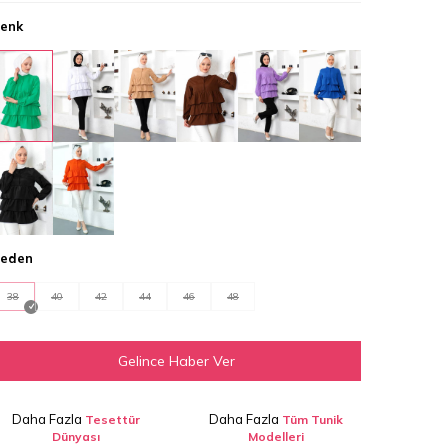
enk
eden
38
40
42
44
46
48
Gelince Haber Ver
Daha Fazla
Daha Fazla
Tesettür
Tüm Tunik
Dünyası
Modelleri