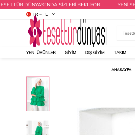
R DÜNYASI'NDA SİZLERİ BEKLİYOR...
YENİ SEZON 
TR − TL
YENI ÜRÜNLER
GİYİM
DIŞ GİYİM
TAKIM
ANASAYFA