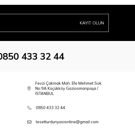
KAYIT OLUN
0850 433 32 44
Fevzi Çakmak Mah. Efe Mehmet Sok.
No:9A Küçükköy Gaziosmanpaşa /
İSTANBUL
0850 433 32 44
tesetturdunyasionline@gmail.com