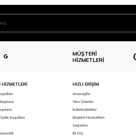
MÜŞTERI
HIZMETLERI
 HİZMETLERİ
HIZLI ERİŞİM
oşulları
Anasayfa
zleşmesi
Yeni Ürünler
leşmesi
İndirimdekiler
 İade Koşulları
Müşteri Hizmetleri
Sepetim
 Güvenlik
BLOG