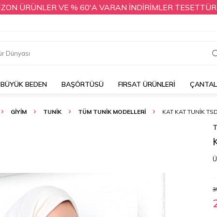
ÜRÜNLER VE % 60'A VARAN İNDİRİMLER TESETTÜR DÜNYAS
BÜYÜK BEDEN
BAŞÖRTÜSÜ
FIRSAT ÜRÜNLERİ
ÇANTA
GİYİM
TUNİK
TÜM TUNIK MODELLERI
KAT KAT TUNIK TSD
T
Ü
3