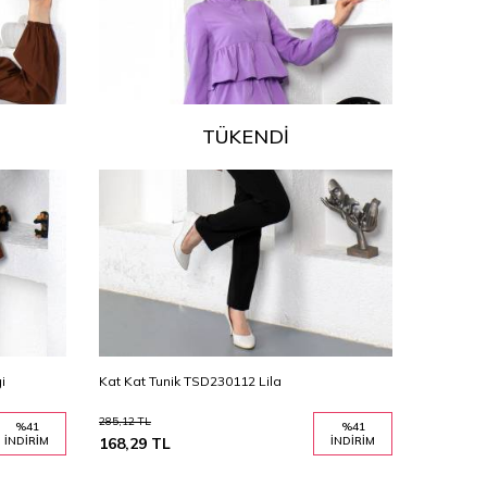
TÜKENDI
i
Kat Kat Tunik TSD230112 Lila
Kat Kat T
285,12
TL
285,12
TL
%
41
%
41
İNDIRIM
168,29
TL
İNDIRIM
168,29
T