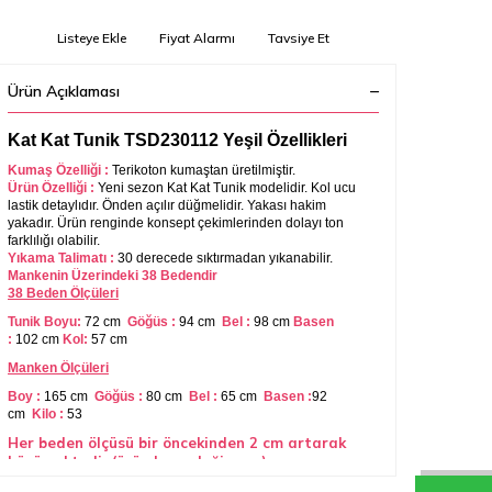
Listeye Ekle
Fiyat Alarmı
Tavsiye Et
Ürün Açıklaması
Kat Kat Tunik TSD230112 Yeşil Özellikleri
Kumaş Özelliği :
Terikoton
kumaştan üretilmiştir.
Ürün Özelliği :
Yeni sezon Kat Kat Tunik modelidir. Kol ucu
lastik detaylıdır. Önden açılır düğmelidir. Yakası hakim
yakadır. Ürün renginde konsept çekimlerinden dolayı ton
farklılığı olabilir.
Yıkama Talimatı :
30 derecede sıktırmadan yıkanabilir.
Mankenin Üzerindeki 38 Bedendir
38 Beden Ölçüleri
Tunik Boyu:
72 cm
Göğüs :
94 cm
Bel :
98 cm
Basen
:
102 cm
Kol:
57 cm
Manken Ölçüleri
Boy :
165 cm
Göğüs :
80 cm
Bel :
65 cm
Basen :
92
cm
Kilo :
53
Her beden ölçüsü bir öncekinden 2 cm artarak
büyümektedir.(ürün boyu değişmez)