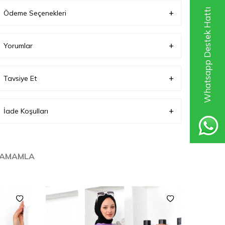
Garanti Bilgisi
0
Whatsapp Destek Hattı
Ödeme Seçenekleri
Yorumlar
Tavsiye Et
İade Koşulları
TAMAMLA