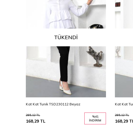
TÜKENDI
Kat Kat Tunik TSD230112 Beyaz
Kat Kat T
285,12
TL
285,12
TL
%
41
%
41
İNDIRIM
168,29
TL
İNDIRIM
168,29
T