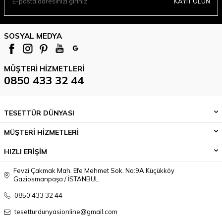
KAYIT OLUN
SOSYAL MEDYA
MÜŞTERI HIZMETLERI
0850 433 32 44
TESETTÜR DÜNYASI
MÜŞTERİ HİZMETLERİ
HIZLI ERİŞİM
Fevzi Çakmak Mah. Efe Mehmet Sok. No:9A Küçükköy
Gaziosmanpaşa / İSTANBUL
0850 433 32 44
tesetturdunyasionline@gmail.com