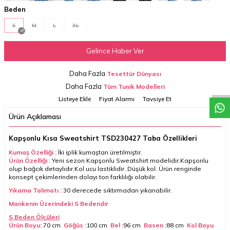
Beden
S
M
L
XL
Gelince Haber Ver
W
h
a
t
a
p
p
D
e
s
t
e
H
a
t
t
Daha Fazla
Tesettür Dünyası
Daha Fazla
Tüm Tunik Modelleri
Listeye Ekle
Fiyat Alarmı
Tavsiye Et
Ürün Açıklaması
Kapşonlu Kısa Sweatshirt TSD230427 Taba Özellikleri
Kumaş Özelliği :
İki iplik kumaştan üretilmiştir.
Ürün Özelliğ
i :
Yeni sezon Kapşonlu Sweatshirt modelidir.Kapşonlu
olup bağcık detaylıdır.Kol ucu lastiklidir. Düşük kol. Ürün renginde
konsept çekimlerinden dolayı ton farklılığı olabilir.
Yıkama Talimatı :
30 derecede sıktırmadan yıkanabilir.
Mankenin Üzerindeki S Bedendir
S Beden Ölçüleri
Ürün Boyu:
70 cm
Göğüs :
100 cm
Bel :
96 cm
Basen :
88 cm
Kol Boyu