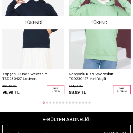
TÜKENDI
TÜKENDI
Kapşonlu Kısa Sweatshirt
Kapşonlu Kısa Sweatshirt
TSD230427 Lacivert
TSD230427 Mint Yeşili
301,16
TL
301,16
TL
%
67
%
67
98,99
TL
İNDIRIM
98,99
TL
İNDIRIM
E-BÜLTEN ABONELIĞI