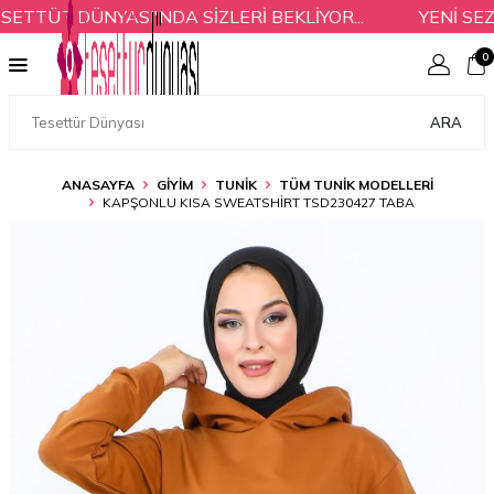
TÜR DÜNYASI'NDA SİZLERİ BEKLİYOR...
YENİ SEZON
0
ARA
ANASAYFA
GİYİM
TUNİK
TÜM TUNIK MODELLERI
KAPŞONLU KISA SWEATSHIRT TSD230427 TABA