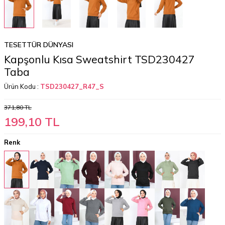
TESETTÜR DÜNYASI
Kapşonlu Kısa Sweatshirt TSD230427
Taba
Ürün Kodu :
TSD230427_R47_S
371,80
TL
199,10
TL
Renk