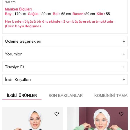
:
60 cm
Manken Ölçüleri
Boy :
170 cm
Göğüs :
80 cm
Bel :
68 cm
Basen :
89 cm
Kilo :
55
Her beden ölçüsü bir öncekinden 2 cm büyüyerek artmaktadır.
(Ürün boyu değişmez.
Boyutlar (cm)
33 x 35 x 3
Ödeme Seçenekleri
Ağırlık (Kg)
1
Yorumlar
Garanti Bilgisi
0
Tavsiye Et
İade Koşulları
İLGILI ÜRÜNLER
SON BAKILANLAR
KOMBININI TAMA