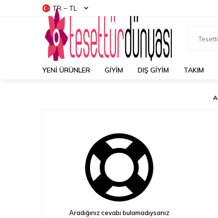
TR − TL
YENI ÜRÜNLER
GİYİM
DIŞ GİYİM
TAKIM
A
Aradığınız cevabı bulamadıysanız