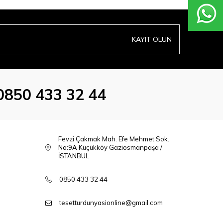
KAYIT OLUN
0850 433 32 44
Fevzi Çakmak Mah. Efe Mehmet Sok.
No:9A Küçükköy Gaziosmanpaşa /
İSTANBUL
0850 433 32 44
tesetturdunyasionline@gmail.com