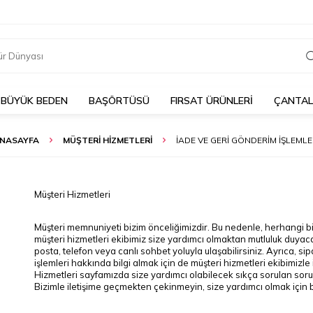
BÜYÜK BEDEN
BAŞÖRTÜSÜ
FIRSAT ÜRÜNLERİ
ÇANTA
NASAYFA
MÜŞTERI HIZMETLERI
İADE VE GERI GÖNDERIM İŞLEMLE
Müşteri Hizmetleri
Müşteri memnuniyeti bizim önceliğimizdir. Bu nedenle, herhangi 
müşteri hizmetleri ekibimiz size yardımcı olmaktan mutluluk duyaca
posta, telefon veya canlı sohbet yoluyla ulaşabilirsiniz. Ayrıca, 
işlemleri hakkında bilgi almak için de müşteri hizmetleri ekibimizle 
Hizmetleri sayfamızda size yardımcı olabilecek sıkça sorulan sorular
Bizimle iletişime geçmekten çekinmeyin, size yardımcı olmak için 