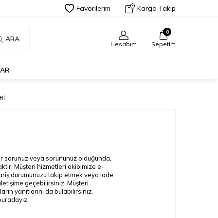
Favorilerim
Kargo Takip
0
ARA
Hesabım
Sepetim
LAR
RI
bir sorunuz veya sorununuz olduğunda,
ktır. Müşteri hizmetleri ekibimize e-
sipariş durumunuzu takip etmek veya iade
iletişime geçebilirsiniz. Müşteri
ın yanıtlarını da bulabilirsiniz.
buradayız.