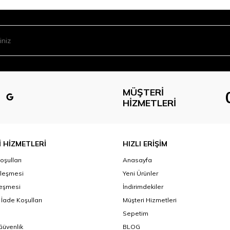
MÜŞTERI
HIZMETLERI
 HİZMETLERİ
HIZLI ERİŞİM
oşulları
Anasayfa
zleşmesi
Yeni Ürünler
leşmesi
İndirimdekiler
 İade Koşulları
Müşteri Hizmetleri
Sepetim
 Güvenlik
BLOG