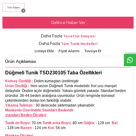
Tek Ebat
Gelince Haber Ver
W
h
a
t
a
p
p
D
e
s
t
e
H
a
t
t
Daha Fazla
Tesettür Dünyası
Daha Fazla
Tüm Tunik Modelleri
Listeye Ekle
Fiyat Alarmı
Tavsiye Et
Ürün Açıklaması
Düğmeli Tunik TSD230105 Taba Özellikleri
Kumaş Özelliği :
Didim
kumaştan üretilmiştir.
Ürün Özelliği :
Yeni sezon Düğmeli Tunik modelidir. Kol ucu manşet
detaylıdır. Önden açılır düğmelidir. Yakası gömlek yakadır. Standart beden
üründür. 36-44 beden aralığına uyumludur. Ürün renginde konsept
çekimlerinden dolayı ton farklılığı olabilir.
Yıkama Talimatı :
30 derecede sıktırmadan yıkanabilir.
Mankenin Üzerindeki Standart Bedendir
standart Beden Ölçüleri
Tunik ön Boyu:
70 cm
Tunik arka Boyu:
80 cm
Göğüs :
128 cm
Bel
:
128 cm
Basen :
124 cm
Kol:
54 cm
Manken Ölçüleri