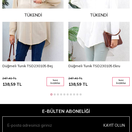
TÜKENDI
TÜKENDI
Düğmeli Tunik TSD230105 Bej
Düğmeli Tunik TSD230105 Ekru
247,41
TL
247,41
TL
%
44
%
44
138,59
TL
İNDIRIM
138,59
TL
İNDIRIM
E-BÜLTEN ABONELIĞI
KAYIT OLUN