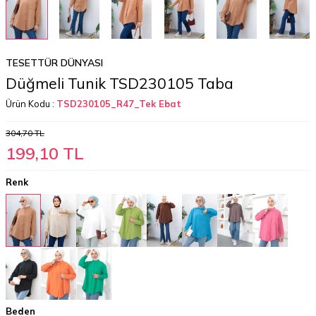
TESETTÜR DÜNYASI
Düğmeli Tunik TSD230105 Taba
Ürün Kodu :
TSD230105_R47_Tek Ebat
304,70
TL
199,10
TL
Renk
Beden