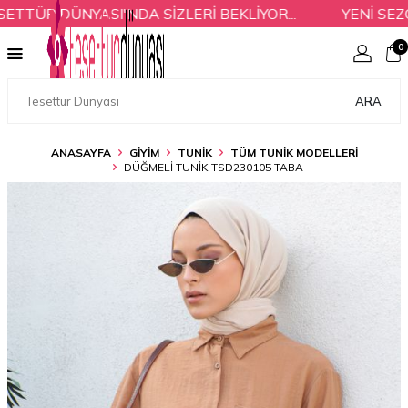
ÜR DÜNYASI'NDA SİZLERİ BEKLİYOR...
YENİ SEZON
0
ARA
ANASAYFA
GİYİM
TUNİK
TÜM TUNIK MODELLERI
DÜĞMELI TUNIK TSD230105 TABA