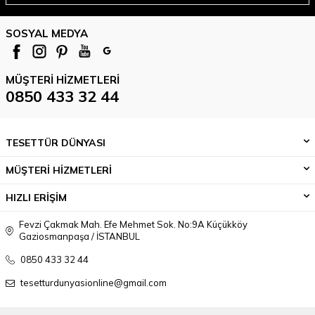
SOSYAL MEDYA
MÜŞTERI HIZMETLERI
0850 433 32 44
TESETTÜR DÜNYASI
MÜŞTERİ HİZMETLERİ
HIZLI ERİŞİM
Fevzi Çakmak Mah. Efe Mehmet Sok. No:9A Küçükköy
Gaziosmanpaşa / İSTANBUL
0850 433 32 44
tesetturdunyasionline@gmail.com