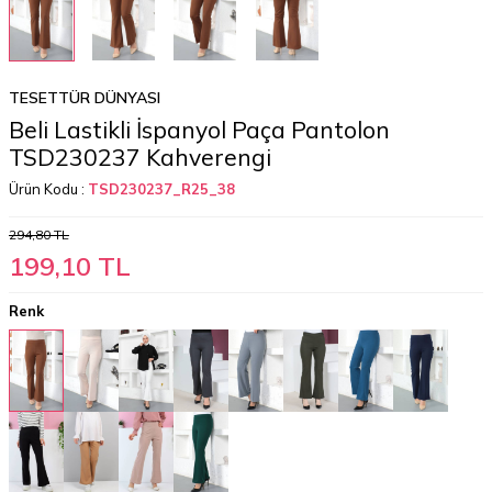
TESETTÜR DÜNYASI
Beli Lastikli İspanyol Paça Pantolon
TSD230237 Kahverengi
Ürün Kodu :
TSD230237_R25_38
294,80
TL
199,10
TL
Renk