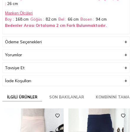
:
26 cm
Manken Ölçüleri
168 cm
Göğüs :
82 cm
Bel :
66 cm
Basen :
94 cm
Boy :
Bedenler Arası Ortalama 2 cm Fark Bulunmaktadır.
Ödeme Seçenekleri
Yorumlar
Tavsiye Et
Boyutlar (cm)
32 x 35 x 2
İade Koşulları
Ağırlık (Kg)
1
İLGILI ÜRÜNLER
SON BAKILANLAR
KOMBININI TAMA