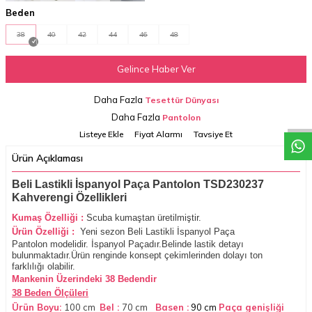
Beden
38
40
42
44
46
48
Gelince Haber Ver
W
h
a
t
a
p
p
D
e
s
t
e
H
a
t
t
Daha Fazla
Tesettür Dünyası
Daha Fazla
Pantolon
Listeye Ekle
Fiyat Alarmı
Tavsiye Et
Ürün Açıklaması
Beli Lastikli İspanyol Paça Pantolon TSD230237
Kahverengi Özellikleri
Kumaş Özelliği :
Scuba kumaştan üretilmiştir.
Ürün Özelliği
:
Yeni sezon Beli Lastikli İspanyol Paça
Pantolon
modelidir. İspanyol Paçadır.Belinde lastik detayı
bulunmaktadır.Ürün renginde konsept çekimlerinden dolayı ton
farklılığı olabilir.
Mankenin Üzerindeki 38 Bedendir
38 Beden Ölçüleri
Ürün Boyu:
100 cm
Bel :
70 cm
Basen :
90 cm
Paça genişliği