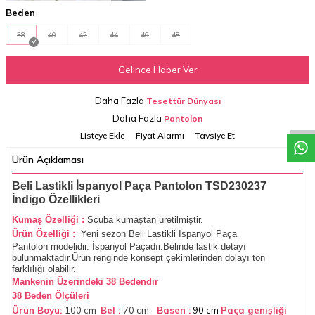
Beden
38
40
42
44
46
48
Gelince Haber Ver
W
h
a
t
a
p
p
D
e
s
t
e
H
a
t
t
Daha Fazla
Tesettür Dünyası
Daha Fazla
Pantolon
Listeye Ekle
Fiyat Alarmı
Tavsiye Et
Ürün Açıklaması
Beli Lastikli İspanyol Paça Pantolon TSD230237
İndigo Özellikleri
Kumaş Özelliği :
Scuba kumaştan üretilmiştir.
Ürün Özelliği
:
Yeni sezon Beli Lastikli İspanyol Paça
Pantolon
modelidir. İspanyol Paçadır.Belinde lastik detayı
bulunmaktadır.Ürün renginde konsept çekimlerinden dolayı ton
farklılığı olabilir.
Mankenin Üzerindeki 38 Bedendir
38 Beden Ölçüleri
Ürün Boyu:
100 cm
Bel :
70 cm
Basen :
90 cm
Paça genişliği