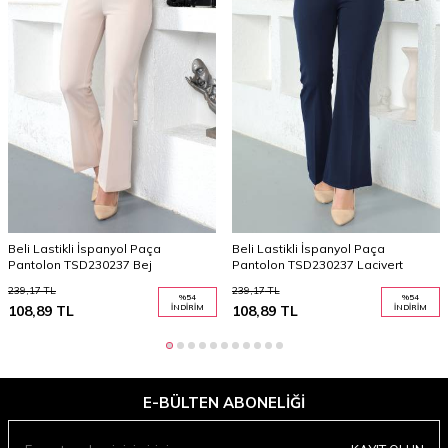
Beli Lastikli İspanyol Paça
Beli Lastikli İspanyol Paça
Pantolon TSD230237 Bej
Pantolon TSD230237 Lacivert
239,17
TL
239,17
TL
%
54
%
54
108,89
TL
İNDIRIM
108,89
TL
İNDIRIM
E-BÜLTEN ABONELIĞI