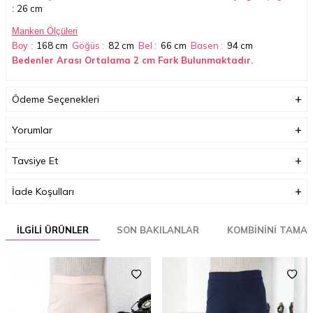
:
26 cm
Manken Ölçüleri
168 cm
Göğüs :
82 cm
Bel :
66 cm
Basen :
94 cm
Boy :
Bedenler Arası Ortalama 2 cm Fark Bulunmaktadır.
Ödeme Seçenekleri
Yorumlar
Tavsiye Et
Boyutlar (cm)
32 x 35 x 2
İade Koşulları
Ağırlık (Kg)
1
İLGILI ÜRÜNLER
SON BAKILANLAR
KOMBININI TAMA