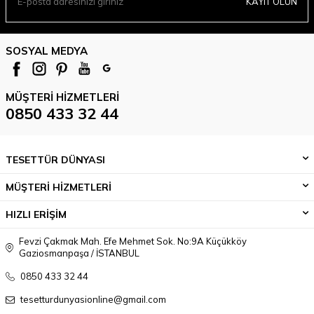
KAYIT OLUN
SOSYAL MEDYA
MÜŞTERI HIZMETLERI
0850 433 32 44
TESETTÜR DÜNYASI
MÜŞTERİ HİZMETLERİ
HIZLI ERİŞİM
Fevzi Çakmak Mah. Efe Mehmet Sok. No:9A Küçükköy
Gaziosmanpaşa / İSTANBUL
0850 433 32 44
tesetturdunyasionline@gmail.com