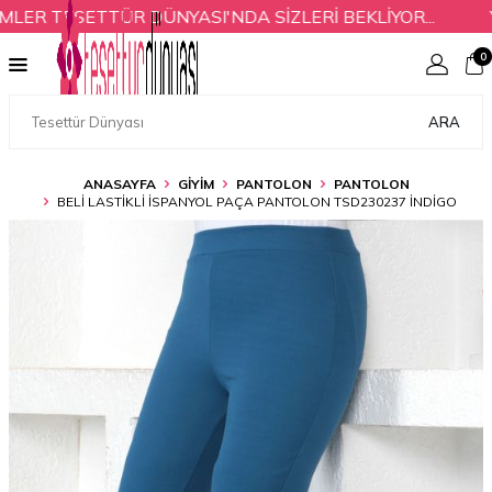
R TESETTÜR DÜNYASI'NDA SİZLERİ BEKLİYOR...
YE
0
ARA
ANASAYFA
GİYİM
PANTOLON
PANTOLON
BELI LASTIKLI İSPANYOL PAÇA PANTOLON TSD230237 İNDIGO