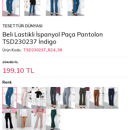
TESETTÜR DÜNYASI
Beli Lastikli İspanyol Paça Pantolon
TSD230237 İndigo
Ürün Kodu :
TSD230237_R24_38
294,80
TL
199,10
TL
Renk