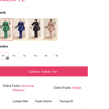
enk
eden
38
40
42
44
46
48
Gelince Haber Ver
Daha Fazla
Tesettür
Daha Fazla
TAKIM
Dünyası
Listeye Ekle
Fiyat Alarmı
Tavsiye Et