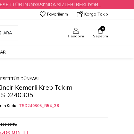
ÜR DÜNYASI'NDA SİZLERİ BEKLİYOR...
Favorilerim
Kargo Takip
0
ARA
Hesabım
Sepetim
LAR
ESETTÜR DÜNYASI
Zincir Kemerli Krep Takım
TSD240305
rün Kodu :
TSD240305_R54_38
.199,00
TL
548,90
TL