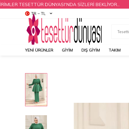
ER TESETTÜR DÜNYASI'NDA SİZLERİ BEKLİYOR...
YE
TR − TL
YENI ÜRÜNLER
GİYİM
DIŞ GİYİM
TAKIM