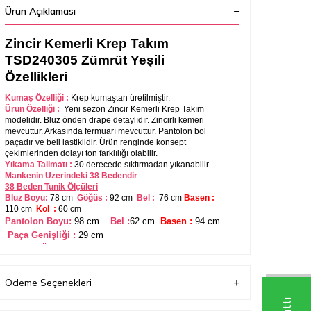
Ürün Açıklaması
Zincir Kemerli Krep Takım
TSD240305 Zümrüt Yeşili
Özellikleri
Kumaş Özelliği :
Krep
kumaştan üretilmiştir.
Ürün Özelliği :
Yeni sezon Zincir Kemerli Krep Takım
modelidir. Bluz önden drape detaylıdır. Zincirli kemeri
mevcuttur. Arkasında fermuarı mevcuttur.
Pantolon bol
paçadır ve beli lastiklidi
r. Ürün renginde konsept
çekimlerinden dolayı ton farklılığı olabilir.
Yıkama Talimatı :
30 derecede sıktırmadan yıkanabilir.
Mankenin Üzerindeki 38 Bedendir
38 Beden Tunik Ölçüleri
Bluz Boyu:
78 cm
Göğüs :
92 cm
Bel :
76
cm
Basen :
110 cm
Kol :
60 cm
Pantolon Boyu:
98 cm
Bel :
62 cm
Basen :
94 cm
Paça Genişliği :
29
cm
Manken Ölçüleri
Boy :
165 cm
Göğüs :
90 cm
Bel :
65 cm
Basen
:
100
cm
Kilo:
57
Ödeme Seçenekleri
Bedenler Arası Ortalama 3-4 cm Fark
Bulunmaktadır.