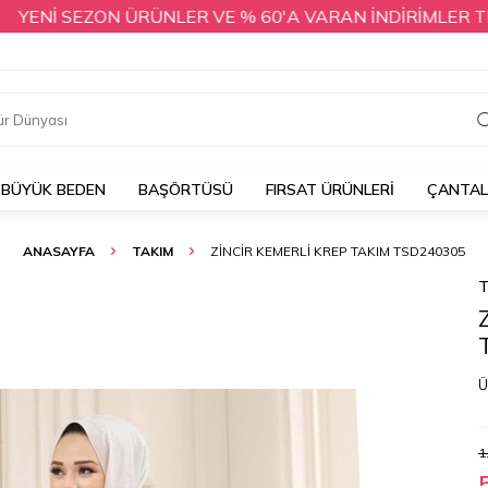
Nİ SEZON ÜRÜNLER VE % 60'A VARAN İNDİRİMLER TESETT
BÜYÜK BEDEN
BAŞÖRTÜSÜ
FIRSAT ÜRÜNLERİ
ÇANTA
ANASAYFA
TAKIM
ZINCIR KEMERLI KREP TAKIM TSD240305
T
Ü
1