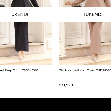
TÜKENDI
TÜKENDI
merli Krep Takım TSD240305
Zincir Kemerli Krep Takım TSD2403
L
971,92
TL