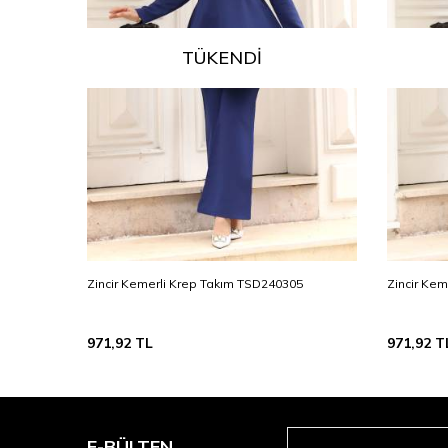
TÜKENDI
Zincir Kemerli Krep Takım TSD240305
Zincir Ke
971,92
TL
971,92
T
E-BÜLTEN