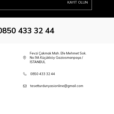
KAYIT OLUN
0850 433 32 44
Fevzi Çakmak Mah. Efe Mehmet Sok.
No:9A Küçükköy Gaziosmanpaşa /
İSTANBUL
0850 433 32 44
tesetturdunyasionline@gmail.com