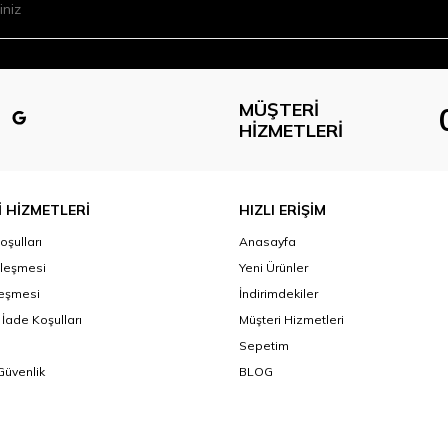
MÜŞTERI
HIZMETLERI
 HİZMETLERİ
HIZLI ERİŞİM
oşulları
Anasayfa
zleşmesi
Yeni Ürünler
leşmesi
İndirimdekiler
 İade Koşulları
Müşteri Hizmetleri
Sepetim
 Güvenlik
BLOG