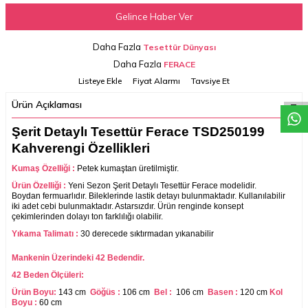
Gelince Haber Ver
Daha Fazla
Tesettür Dünyası
W
h
a
t
a
p
p
D
e
s
t
e
H
a
t
t
Daha Fazla
FERACE
Listeye Ekle
Fiyat Alarmı
Tavsiye Et
Ürün Açıklaması
Şerit Detaylı Tesettür Ferace TSD250199
Kahverengi Özellikleri
Kumaş Özelliği :
Petek kumaştan üretilmiştir.
Ürün Özelliği :
Yeni
Sezon Şerit Detaylı Tesettür Ferace
modelidir.
Boydan fermuarlıdır. Bileklerinde lastik detayı bulunmaktadır. Kullanılabilir
iki adet cebi bulunmaktadır. Astarsızdır. Ürün renginde konsept
çekimlerinden dolayı ton farklılığı olabilir.
Yıkama Talimatı :
30 derecede sıktırmadan yıkanabilir
Mankenin Üzerindeki 42
Bedendir.
42 Beden Ölçüleri:
Ürün Boyu:
143 cm
Göğüs :
106 cm
Bel :
106 cm
Basen :
120 cm
Kol
Boyu :
60 cm