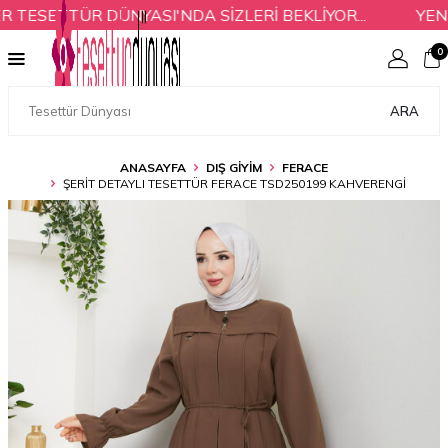
ESETTÜR DÜNYASI'NDA SİZLERİ BEKLİYOR...
YENİ 
0
ARA
ANASAYFA
DIŞ GİYİM
FERACE
ŞERIT DETAYLI TESETTÜR FERACE TSD250199 KAHVERENGI