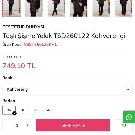
TESETTÜR DÜNYASI
Taşlı Şişme Yelek TSD260122 Kahverengi
Ürün Kodu :
869T260122KH1
1.999,99
TL
749,10
TL
Renk
W
h
a
t
a
p
p
D
e
s
t
e
H
a
t
t
Beden
36
38
40
42
SEPETE EKLE