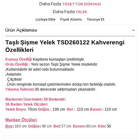
Daha Fazla
TESETTÜR DÜNYASI
Daha Fazla
YELEK
Listeye Ekle
Fiyat Alarmı
Tavsiye Et
Ürün Açıklaması
Taşlı Şişme Yelek TSD260122 Kahverengi
Özellikleri
Kumaş Özelliği
Kapitone
kumaştan üretilmiştir.
Ürün Özelliği :
Yeni sezon Taşlı Şişme Yelek modelidir.
.
Kullanılabilir iki adet cebi bulunmaktadır.
.
Astarlıdır.
. Çıtçıtlıdır
.
Ürün renginde konsept çekimlerinden dolayı ton farklılığı olabilir.
Yıkama Talimatı:
30 derecede sıktırmadan yıkanabilir.
Mankenin Üzerindeki 38 Bedendir:
36 Beden Yelek Ölçüleri
Yelek Boyu:
70cm
Göğüs :
106 cm
Bel :
110
cm
Basen :
110
cm
Manken Ölçüleri
Boy
:
163 cm
Göğüs
:
80 cm
Bel
:
57 cm
Basen
:
80 cm
Kilo
:
50