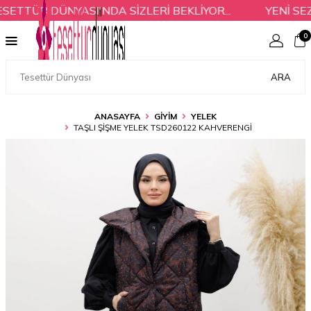
TTÜR DÜNYASI'NDA SİZLERİ BEKLİYOR...
YENİ SEZ
0
ARA
ANASAYFA
GİYİM
YELEK
TAŞLI ŞIŞME YELEK TSD260122 KAHVERENGI