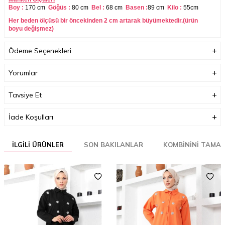
Boy :
170 cm
Göğüs :
80 cm
Bel :
68 cm
Basen :
89 cm
Kilo :
55cm
Her beden ölçüsü bir öncekinden 2 cm artarak büyümektedir.(ürün
boyu değişmez)
Boyutlar (cm)
30 x 35 x 3
Ödeme Seçenekleri
Ağırlık (Kg)
1
Yorumlar
Garanti Bilgisi
0
Tavsiye Et
İade Koşulları
İLGILI ÜRÜNLER
SON BAKILANLAR
KOMBININI TAMA