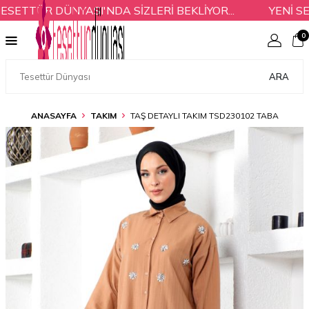
TTÜR DÜNYASI'NDA SİZLERİ BEKLİYOR...
YENİ SEZ
0
ARA
ANASAYFA
TAKIM
TAŞ DETAYLI TAKIM TSD230102 TABA