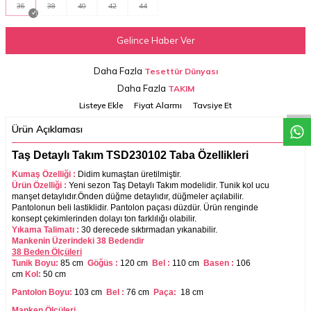
36
38
40
42
44
Gelince Haber Ver
W
h
a
t
a
p
p
D
e
s
t
e
H
a
t
t
Daha Fazla
Tesettür Dünyası
Daha Fazla
TAKIM
Listeye Ekle
Fiyat Alarmı
Tavsiye Et
Ürün Açıklaması
Taş Detaylı Takım TSD230102 Taba Özellikleri
Kumaş Özelliği :
Didim
kumaştan üretilmiştir.
Ürün Özelliği :
Yeni sezon Taş Detaylı Takım modelidir. Tunik kol ucu
manşet detaylıdır.Önden düğme detaylıdır, düğmeler açılabilir.
Pantolonun beli lastiklidir.
Pantolon paçası düzdür. Ürün renginde
konsept çekimlerinden dolayı ton farklılığı olabilir.
Yıkama Talimatı :
30 derecede sıktırmadan yıkanabilir.
Mankenin Üzerindeki 38 Bedendir
38 Beden Ölçüleri
Tunik Boyu:
85 cm
Göğüs :
120 cm
Bel :
110 cm
Basen :
106
cm
Kol:
50 cm
Pantolon Boyu:
103 cm
Bel :
76 cm
Paça:
18 cm
Manken Ölçüleri