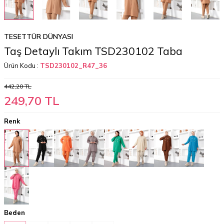
TESETTÜR DÜNYASI
Taş Detaylı Takım TSD230102 Taba
Ürün Kodu :
TSD230102_R47_36
442,20
TL
249,70
TL
Renk
Beden