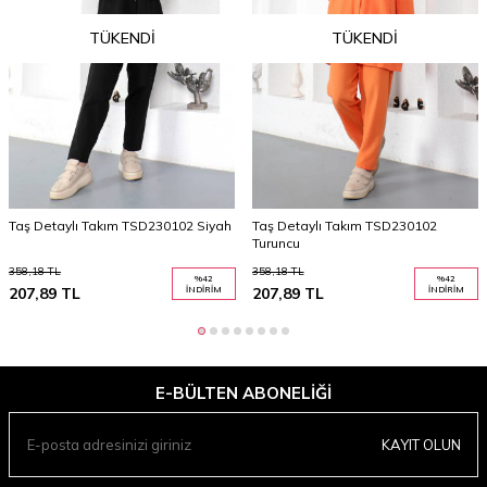
TÜKENDI
TÜKENDI
Taş Detaylı Takım TSD230102 Siyah
Taş Detaylı Takım TSD230102
Turuncu
358,18
TL
358,18
TL
%
42
%
42
207,89
TL
İNDIRIM
207,89
TL
İNDIRIM
E-BÜLTEN ABONELIĞI
KAYIT OLUN