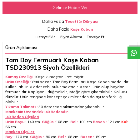
Gelince Haber Ver
Daha Fazla
Tesettür Dünyası
W
h
a
t
a
p
p
D
e
s
t
e
H
a
t
t
Daha Fazla
Kaşe Kaban
Listeye Ekle
Fiyat Alarmı
Tavsiye Et
Ürün Açıklaması
Tam Boy Fermuarlı Kaşe Kaban
TSD230913 Siyah Özellikleri
Kumaş Özelliği :
Kaşe kumaştan üretilmiştir.
Ürün Özelliği :
Yeni sezon Tam Boy Fermuarlı Kaşe Kaban modelidir.
Kullanılabilir iki adet cebi bulunmaktadır. Astarlı ürün olup boydan
fermuarlıdır. Kapüşonu düğmelidir, isteğe göre çıkartılabilir. Kol ucu
düzdür. Ürün renginde konsept çekimlerinden dolayı ton farklılığı
olabilir.
Yıkama Talimatı :
30 derecede sıktırmadan yıkanabilir.
Mankenin Üzerindeki 40 Bedendir.
40 Beden Ölçüleri
Ürün Boyu :
140 cm
Göğüs :
108 cm
Bel :
101 cm
Basen :
121 cm
Kol:
66 cm
Manken Ölçüleri
Boy :
170 cm
Göğüs :
80 cm
Bel :
68 cm
Basen :
89 cm