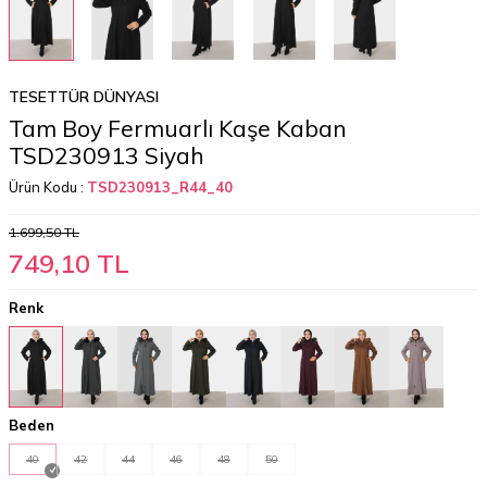
TESETTÜR DÜNYASI
Tam Boy Fermuarlı Kaşe Kaban
TSD230913 Siyah
Ürün Kodu :
TSD230913_R44_40
1.699,50
TL
749,10
TL
Renk
Beden
40
42
44
46
48
50