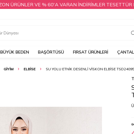
RÜNLER VE % 60'A VARAN İNDİRİMLER TESETTÜR DÜNYASI
BÜYÜK BEDEN
BAŞÖRTÜSÜ
FIRSAT ÜRÜNLERİ
ÇANTA
GİYİM
ELBİSE
SU YOLU ETNIK DESENLI VISKON ELBISE TSD2409
T
Ü
9