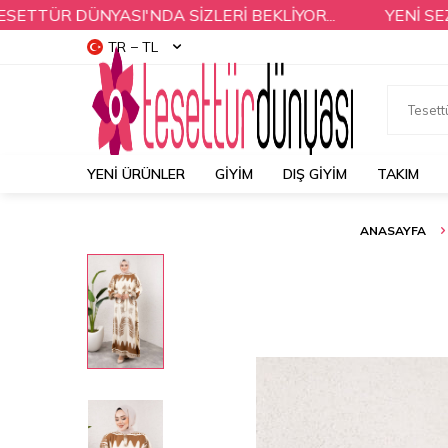
R DÜNYASI'NDA SİZLERİ BEKLİYOR...
YENİ SEZON Ü
TR − TL
YENI ÜRÜNLER
GİYİM
DIŞ GİYİM
TAKIM
ANASAYFA