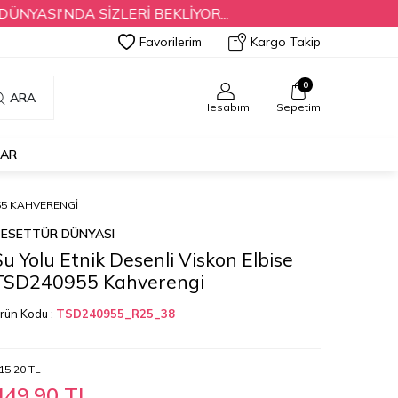
'NDA SİZLERİ BEKLİYOR...
Favorilerim
Kargo Takip
0
ARA
Hesabım
Sepetim
LAR
55 KAHVERENGI
ESETTÜR DÜNYASI
Su Yolu Etnik Desenli Viskon Elbise
TSD240955 Kahverengi
rün Kodu :
TSD240955_R25_38
15,20
TL
449,90
TL