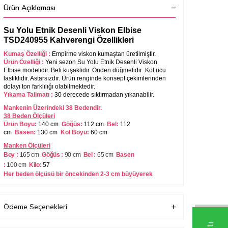
Ürün Açıklaması
Su Yolu Etnik Desenli Viskon Elbise
TSD240955 Kahverengi Özellikleri
Kumaş Özelliği :
Empirme viskon kumaştan üretilmiştir.
Ürün Özelliği :
Yeni sezon
Su Yolu Etnik Desenli Viskon
Elbise
modelidir. Beli kuşaklıdır.
Önden düğmelidir .
Kol ucu
lastiklidir. Astarsızdır. Ürün renginde konsept çekimlerinden
dolayı ton farklılığı olabilmektedir.
Yıkama Talimatı :
30 derecede sıktırmadan yıkanabilir.
Mankenin Üzerindeki 38 Bedendir.
38 Beden Ölçüleri
Ürün Boyu:
140 cm
Göğüs:
112 cm
Bel:
112
cm
Basen:
130 cm
Kol Boyu:
60 cm
Manken Ölçüleri
Boy :
165 cm
Göğüs :
90 cm
Bel :
65 cm
Basen
:
100
cm
Kilo:
57
Her beden ölçüsü bir öncekinden 2-3 cm büyüyerek
artmaktadır. (Ürün boyu değişmez) .
Ürün 2-3 cm çekme yapmaktadır.
Ödeme Seçenekleri