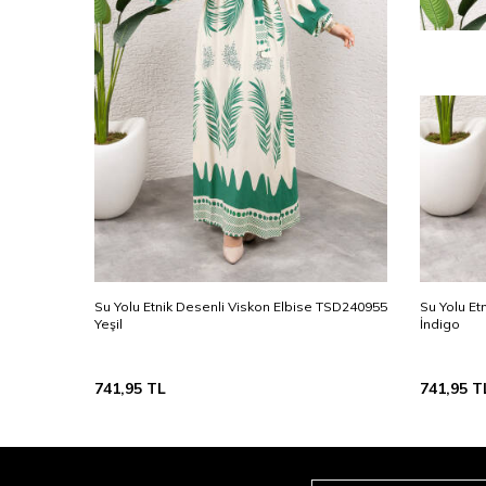
 TSD240955
Su Yolu Etnik Desenli Viskon Elbise TSD240955
Su Yolu Et
Yeşil
İndigo
741,95
TL
741,95
T