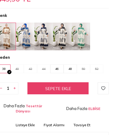
enk
eden
38
40
42
44
46
48
50
52
SEPETE EKLE
Daha Fazla
Tesettür
Daha Fazla
ELBİSE
Dünyası
Listeye Ekle
Fiyat Alarmı
Tavsiye Et