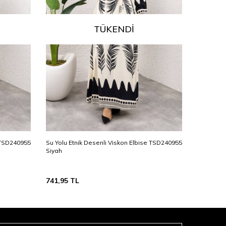
TÜKENDI
e TSD240955
Su Yolu Etnik Desenli Viskon Elbise TSD240955
Su Yolu E
Siyah
Yeşil
741,95
TL
741,95
T