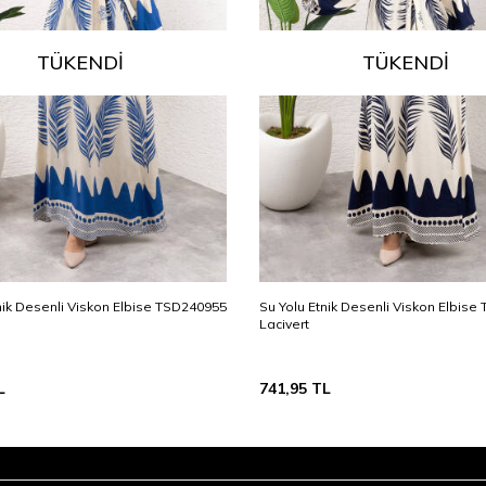
TÜKENDI
TÜKENDI
nik Desenli Viskon Elbise TSD240955
Su Yolu Etnik Desenli Viskon Elbis
Lacivert
L
741,95
TL