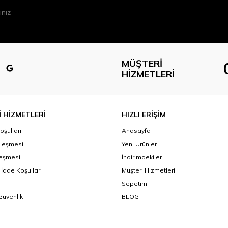
MÜŞTERI
HIZMETLERI
 HİZMETLERİ
HIZLI ERİŞİM
oşulları
Anasayfa
zleşmesi
Yeni Ürünler
leşmesi
İndirimdekiler
 İade Koşulları
Müşteri Hizmetleri
Sepetim
 Güvenlik
BLOG