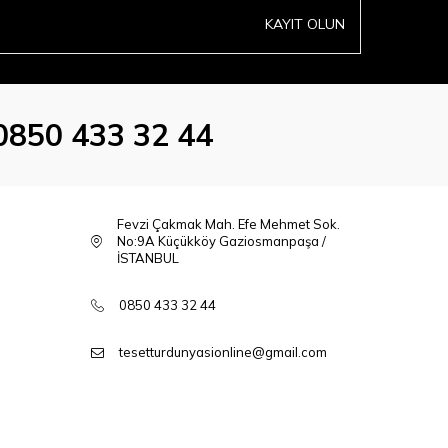
KAYIT OLUN
0850 433 32 44
Fevzi Çakmak Mah. Efe Mehmet Sok.
No:9A Küçükköy Gaziosmanpaşa /
İSTANBUL
0850 433 32 44
tesetturdunyasionline@gmail.com