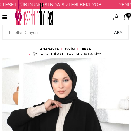
SETTÜR DÜNYASI'NDA SİZLERİ BEKLİYOR...
YENİ S
0
ARA
ANASAYFA
GİYİM
HIRKA
ŞAL YAKA TRIKO HIRKA TSD230356 SIYAH