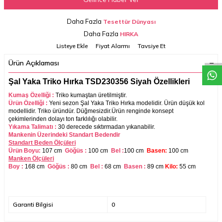
Daha Fazla
Tesettür Dünyası
W
h
a
t
a
p
p
D
e
s
t
e
H
a
t
t
Daha Fazla
HIRKA
Listeye Ekle
Fiyat Alarmı
Tavsiye Et
Ürün Açıklaması
Şal Yaka Triko Hırka TSD230356 Siyah Özellikleri
Kumaş Özelliği :
Triko
kumaştan üretilmiştir.
Ürün Özelliği :
Yeni sezon Şal Yaka Triko Hırka modelidir. Ürün düşük kol
modellidir. Triko üründür. Düğmesizdir.
Ürün renginde konsept
çekimlerinden dolayı ton farklılığı olabilir.
Yıkama Talimatı :
30 derecede sıktırmadan yıkanabilir.
Mankenin Üzerindeki Standart Bedendir
Standart Beden Ölçüleri
Ürün Boyu:
107 cm
Göğüs :
100 cm
Bel :
100 cm
Basen:
100 cm
Manken Ölçüleri
Boy :
168 cm
Göğüs :
80 cm
Bel :
68
cm
Basen :
89
cm
Kilo:
55 cm
Garanti Bilgisi
0