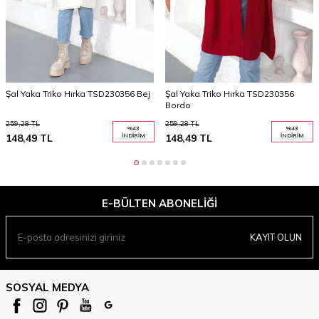
Şal Yaka Triko Hırka TSD230356 Bej
Şal Yaka Triko Hırka TSD230356
Bordo
259,28
TL
259,28
TL
%
43
%
43
148,49
TL
İNDIRIM
148,49
TL
İNDIRIM
E-BÜLTEN ABONELIĞI
KAYIT OLUN
SOSYAL MEDYA