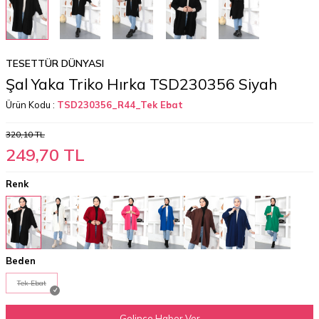
TESETTÜR DÜNYASI
Şal Yaka Triko Hırka TSD230356 Siyah
Ürün Kodu :
TSD230356_R44_Tek Ebat
320,10
TL
249,70
TL
Renk
Beden
Tek Ebat
Gelince Haber Ver