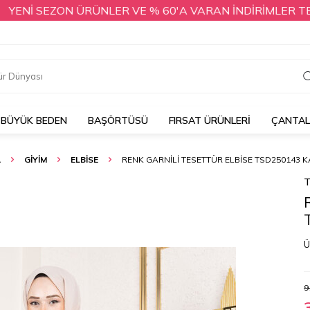
İ SEZON ÜRÜNLER VE % 60'A VARAN İNDİRİMLER TESETTÜ
BÜYÜK BEDEN
BAŞÖRTÜSÜ
FIRSAT ÜRÜNLERİ
ÇANTA
A
GİYİM
ELBİSE
RENK GARNILI TESETTÜR ELBISE TSD250143 
T
Ü
9