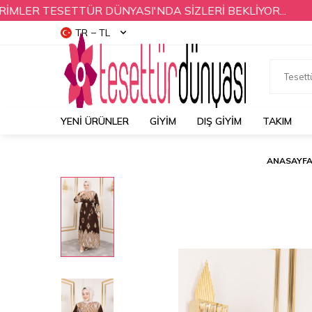
R TESETTÜR DÜNYASI'NDA SİZLERİ BEKLİYOR...
YEN
TR − TL
YENI ÜRÜNLER
GİYİM
DIŞ GİYİM
TAKIM
ANASAYF