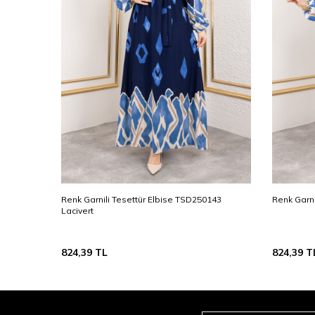
Renk Garnili Tesettür Elbise TSD250143
Renk Garni
Lacivert
824,39
TL
824,39
T