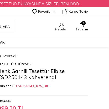
R DÜNYASI'NDA SİZLERİ BEKLİYOR...
Favorilerim
Kargo Takip
0
ARA
Hesabım
Sepetim
LAR
KAHVERENGI
ESETTÜR DÜNYASI
Renk Garnili Tesettür Elbise
TSD250143 Kahverengi
rün Kodu :
TSD250143_R25_38
15,20
TL
399,30
TL