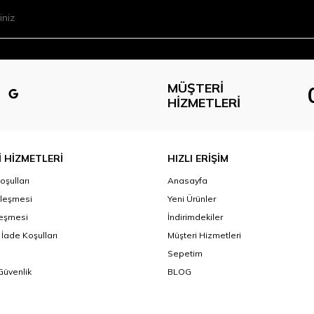
MÜŞTERI
HIZMETLERI
 HİZMETLERİ
HIZLI ERİŞİM
oşulları
Anasayfa
zleşmesi
Yeni Ürünler
leşmesi
İndirimdekiler
 İade Koşulları
Müşteri Hizmetleri
Sepetim
 Güvenlik
BLOG