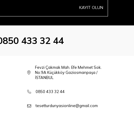
KAYIT OLUN
0850 433 32 44
Fevzi Çakmak Mah. Efe Mehmet Sok.
No:9A Küçükköy Gaziosmanpaşa /
İSTANBUL
0850 433 32 44
tesetturdunyasionline@gmail.com