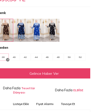
enk
eden
38
40
42
44
46
48
50
52
Gelince Haber Ver
Daha Fazla
Tesettür
Daha Fazla
ELBİSE
Dünyası
Listeye Ekle
Fiyat Alarmı
Tavsiye Et