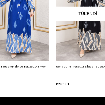
TÜKENDI
li Tesettür Elbise TSD250143 Mavi
Renk Garnili Tesettür Elbise TSD25
L
824,39
TL