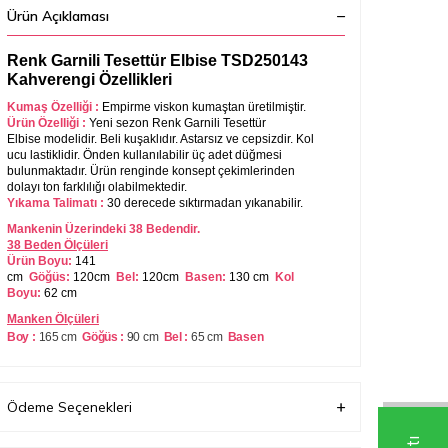
Ürün Açıklaması
Renk Garnili Tesettür Elbise TSD250143
Kahverengi Özellikleri
Kumaş Özelliği :
Empirme viskon kumaştan üretilmiştir.
Ürün Özelliği :
Yeni sezon
Renk Garnili Tesettür
Elbise
modelidir. Beli kuşaklıdır. Astarsız ve cepsizdir. Kol
ucu lastiklidir. Önden kullanılabilir üç adet düğmesi
bulunmaktadır. Ürün renginde konsept çekimlerinden
dolayı ton farklılığı olabilmektedir.
Yıkama Talimatı :
30 derecede sıktırmadan yıkanabilir.
Mankenin Üzerindeki 38 Bedendir.
38 Beden Ölçüleri
Ürün Boyu:
141
cm
Göğüs:
120cm
Bel:
120cm
Basen:
130 cm
Kol
Boyu:
62 cm
Manken Ölçüleri
Boy :
165 cm
Göğüs :
90 cm
Bel :
65 cm
Basen
:
100
cm
Kilo:
57
Her beden ölçüsü bir öncekinden 2-3 cm büyüyerek
artmaktadır. (Ürün boyu değişmez) .
Ödeme Seçenekleri
Ürün 4-5 cm çekme yapmaktadır.