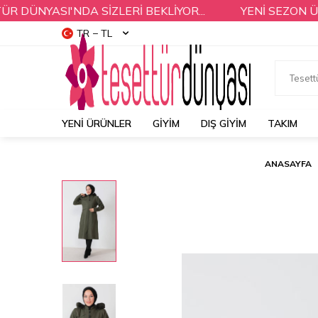
NYASI'NDA SİZLERİ BEKLİYOR...
YENİ SEZON ÜRÜNL
TR − TL
YENI ÜRÜNLER
GİYİM
DIŞ GİYİM
TAKIM
ANASAYFA