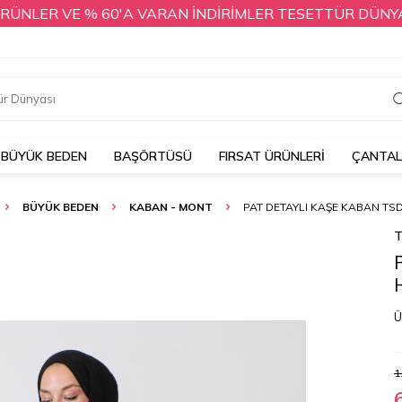
ER VE % 60'A VARAN İNDİRİMLER TESETTÜR DÜNYASI'NDA
BÜYÜK BEDEN
BAŞÖRTÜSÜ
FIRSAT ÜRÜNLERİ
ÇANTA
BÜYÜK BEDEN
KABAN - MONT
PAT DETAYLI KAŞE KABAN TS
T
Ü
1