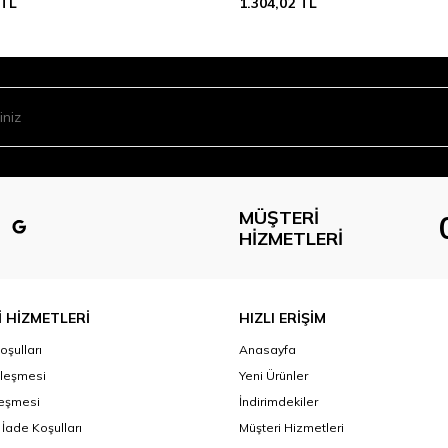
TL
1.304,02
TL
MÜŞTERI
HIZMETLERI
 HİZMETLERİ
HIZLI ERİŞİM
oşulları
Anasayfa
zleşmesi
Yeni Ürünler
leşmesi
İndirimdekiler
 İade Koşulları
Müşteri Hizmetleri