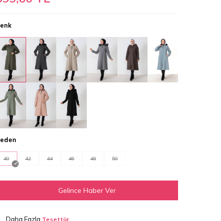
enk
eden
40
42
44
46
48
50
Gelince Haber Ver
Daha Fazla
Tesettür