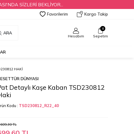
 SİZLERİ BEKLİYOR...
Favorilerim
Kargo Takip
0
ARA
Hesabım
Sepetim
LAR
D230812 HAKI
ESETTÜR DÜNYASI
Pat Detaylı Kaşe Kaban TSD230812
Haki
rün Kodu :
TSD230812_R22_40
.609,30
TL
699,60
TL