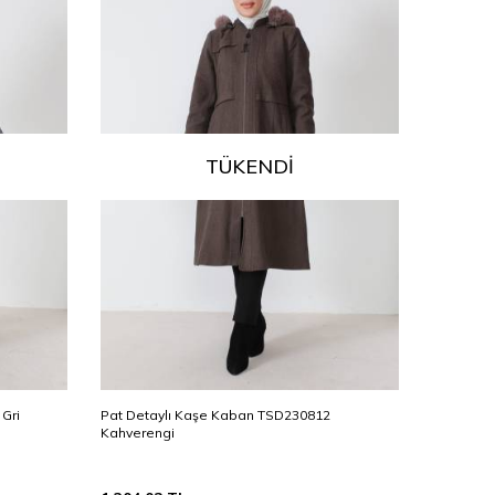
TÜKENDI
Gri
Pat Detaylı Kaşe Kaban TSD230812
Pat Deta
Kahverengi