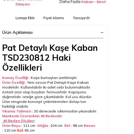
Daha Fazla
Kaban - Mont
Dünyası
Listeye Ekle
Fiyat Alarmı
Tavsiye Et
Ürün Açıklaması
Pat Detaylı Kaşe Kaban
TSD230812 Haki
Özellikleri
Kumaş Özelliği :
Kaşe kumaştan üretilmiştir.
Ürün Özelliği :
Yeni sezon Pat Detaylı Kaşe Kaban
modelidir. Kullanılabilir iki adet cebi bulunmaktadır.
Astarlı ürün olup boydan fermuarlıdır. Kapüşonu
düğmelidir, isteğe göre çıkartılabilir. Kol ucu düzdür.
Ürün renginde konsept çekimlerinden dolayı ton
farklılığı olabilir.
Yıkama Talimatı :
30 derecede sıktırmadan yıkanabilir.
Mankenin Üzerindeki 40 Bedendir.
40 Beden Ölçüleri
Ürün Boyu :
111 cm
Göğüs :
104 cm
Bel :
98 cm
Basen
:
110 cm
Kol:
65 cm