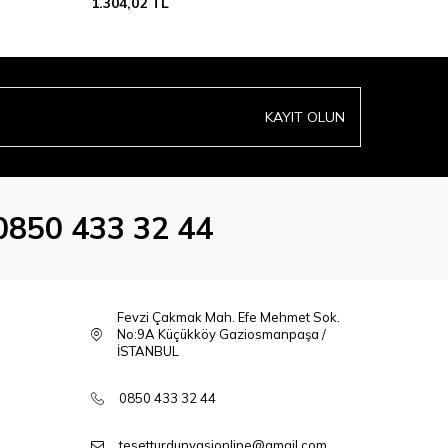
1.304,02
TL
1.304,02
KAYIT OLUN
0850 433 32 44
Fevzi Çakmak Mah. Efe Mehmet Sok.
No:9A Küçükköy Gaziosmanpaşa /
İSTANBUL
0850 433 32 44
tesetturdunyasionline@gmail.com