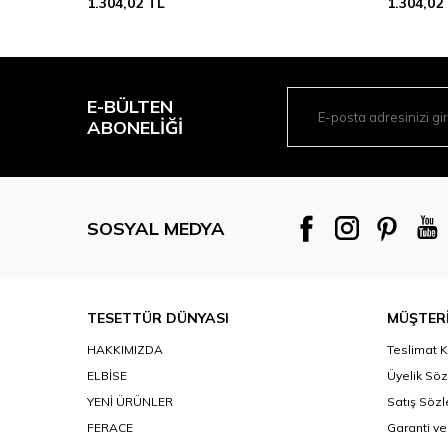
1.304,02
TL
1.304,02
E-BÜLTEN
ABONELIĞI
SOSYAL MEDYA
TESETTÜR DÜNYASI
MÜŞTERİ
HAKKIMIZDA
Teslimat K
ELBİSE
Üyelik Sö
YENİ ÜRÜNLER
Satış Söz
FERACE
Garanti ve