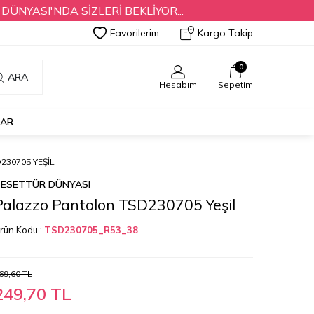
I'NDA SİZLERİ BEKLİYOR...
Favorilerim
Kargo Takip
0
ARA
Hesabım
Sepetim
LAR
30705 YEŞIL
ESETTÜR DÜNYASI
Palazzo Pantolon TSD230705 Yeşil
rün Kodu :
TSD230705_R53_38
69,60
TL
249,70
TL