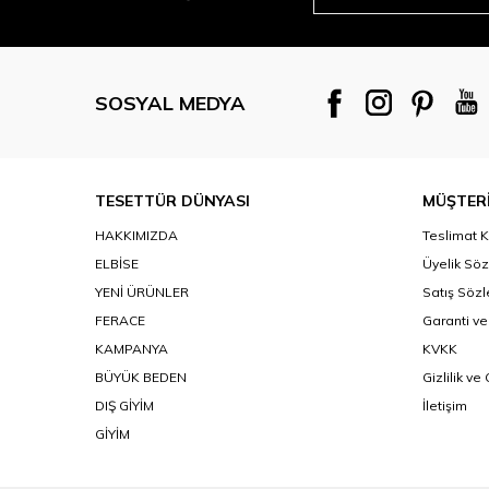
SOSYAL MEDYA
TESETTÜR DÜNYASI
MÜŞTERİ
HAKKIMIZDA
Teslimat K
ELBİSE
Üyelik Sö
YENİ ÜRÜNLER
Satış Söz
FERACE
Garanti ve
KAMPANYA
KVKK
BÜYÜK BEDEN
Gizlilik ve
DIŞ GİYİM
İletişim
GİYİM