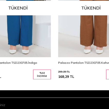
TÜKENDI
TÜKENDI
antolon TSD230705 İndigo
Palazzo Pantolon TSD230705 Kahv
299,39
TL
%
44
L
İNDIRIM
168,29
TL