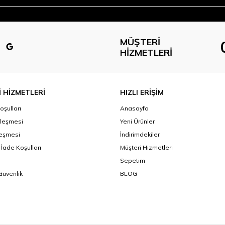
MÜŞTERI
HIZMETLERI
 HİZMETLERİ
HIZLI ERİŞİM
oşulları
Anasayfa
zleşmesi
Yeni Ürünler
leşmesi
İndirimdekiler
 İade Koşulları
Müşteri Hizmetleri
Sepetim
 Güvenlik
BLOG