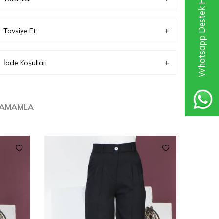
Whatsapp Destek Hattı
Tavsiye Et
Boyutlar (cm)
32 x 35 x 2
Ağırlık (Kg)
1
İade Koşulları
TAMAMLA