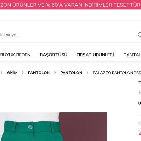
 ÜRÜNLER VE % 60'A VARAN İNDİRİMLER TESETTÜR DÜNYAS
BÜYÜK BEDEN
BAŞÖRTÜSÜ
FIRSAT ÜRÜNLERİ
ÇANTA
GİYİM
PANTOLON
PANTOLON
PALAZZO PANTOLON TSD2
T
Ü
3