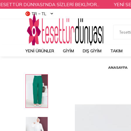
ÜR DÜNYASI'NDA SİZLERİ BEKLİYOR...
YENİ SEZON
TR − TL
YENI ÜRÜNLER
GİYİM
DIŞ GİYİM
TAKIM
ANASAYFA