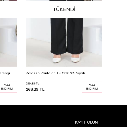
TÜKENDI
erengi
Palazzo Pantolon TSD230705 Siyah
Palazzo 
299,39
TL
299,39
TL
%
44
%
44
İNDIRIM
168,29
TL
İNDIRIM
168,29
T
KAYIT OLUN