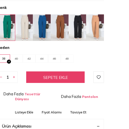
enk
eden
38
40
42
44
46
48
SEPETE EKLE
Daha Fazla
Tesettür
Daha Fazla
Pantolon
Dünyası
Listeye Ekle
Fiyat Alarmı
Tavsiye Et
Ürün Açıklaması