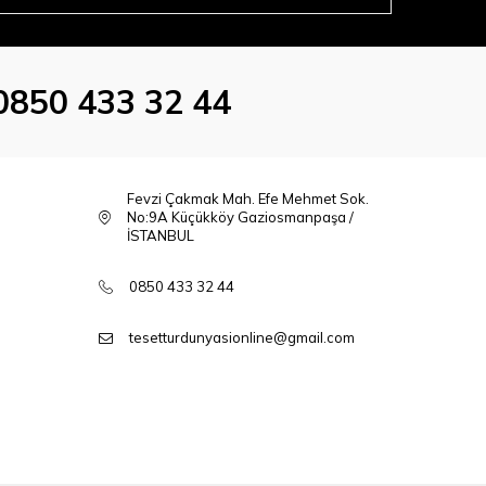
0850 433 32 44
Fevzi Çakmak Mah. Efe Mehmet Sok.
No:9A Küçükköy Gaziosmanpaşa /
İSTANBUL
0850 433 32 44
tesetturdunyasionline@gmail.com