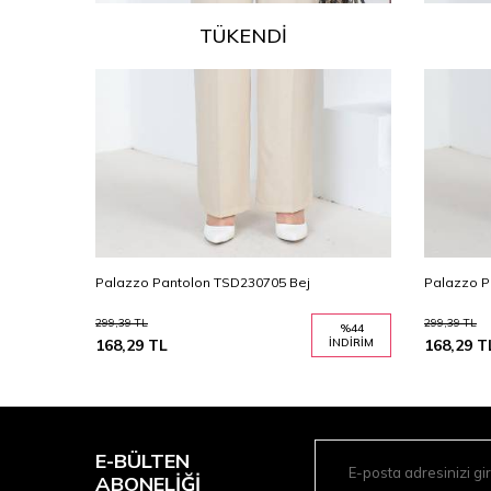
TÜKENDI
Palazzo Pantolon TSD230705 Bej
Palazzo P
299,39
TL
299,39
TL
%
44
%
44
İNDIRIM
168,29
TL
İNDIRIM
168,29
T
E-BÜLTEN
ABONELIĞI