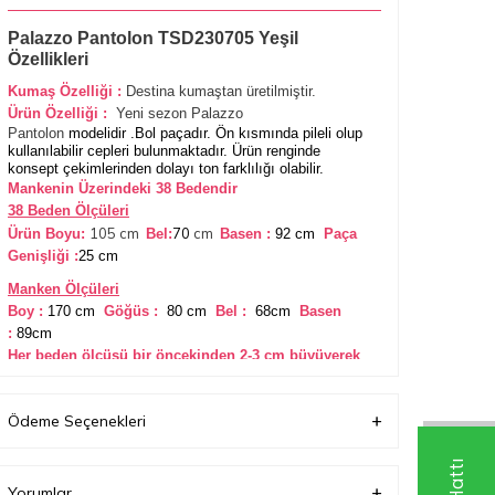
Palazzo Pantolon TSD230705 Yeşil
Özellikleri
Kumaş Özelliği :
Destina
kumaştan üretilmiştir.
Ürün Özelliği
:
Yeni sezon Palazzo
Pantolon
modelidir .Bol paçadır. Ön kısmında pil
eli olup
kullanılabilir cepleri bulunmaktadır. Ürün renginde
konsept çekimlerinden dolayı ton farklılığı olabilir.
Mankenin Üzerindeki 38 Bedendir
38 Beden Ölçüleri
105 cm
70
cm
Ürün Boyu:
Bel:
Basen :
92 cm
Paça
Genişliği :
25 cm
Manken Ölçüleri
Boy :
170 cm
Göğüs :
80 cm
Bel :
68cm
Basen
:
89cm
Her beden ölçüsü bir öncekinden 2-3 cm büyüyerek
artmaktadır. (Ürün boyu değişmez)
Ödeme Seçenekleri
Yorumlar