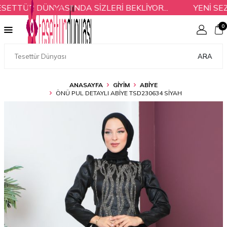
TTÜR DÜNYASI'NDA SİZLERİ BEKLİYOR...
YENİ SEZO
0
ARA
ANASAYFA
GİYİM
ABİYE
ÖNÜ PUL DETAYLI ABIYE TSD230634 SIYAH