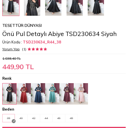
TESETTÜR DÜNYASI
Önü Pul Detaylı Abiye TSD230634 Siyah
Ürün Kodu :
TSD230634_R44_38
Yorum Yap
(1)
1.038,40
TL
449,90
TL
Renk
Beden
38
40
42
44
46
48