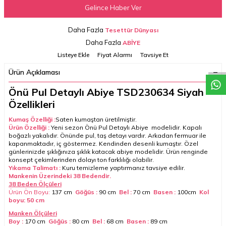
Gelince Haber Ver
Daha Fazla
Tesettür Dünyası
W
h
a
t
a
p
p
D
e
s
t
e
H
a
t
t
Daha Fazla
ABİYE
Listeye Ekle
Fiyat Alarmı
Tavsiye Et
Ürün Açıklaması
Önü Pul Detaylı Abiye TSD230634 Siyah
Özellikleri
Kumaş Özelliği :
Saten kumaştan üretilmiştir.
Ürün Özelliği :
Yeni sezon Önü Pul Detaylı Abiye modelidir. Kapalı
boğazlı yakalıdır. Önünde pul, taş detayı vardır. Arkadan fermuar ile
kapanmaktadır, iç göstermez. Kendinden desenli kumaştır. Özel
günlerinizde şıklığınıza şıklık katacak abiye modelidir. Ürün renginde
konsept çekimlerinden dolayı ton farklılığı olabilir.
Yıkama Talimatı :
Kuru temizleme yaptırmanız tavsiye edilir.
Mankenin Üzerindeki 38 Bedendir.
38 Beden Ölçüleri
Ürün Ön Boyu:
137 cm
Göğüs :
90 cm
Bel :
70 cm
Basen :
100cm
Kol
boyu: 50 cm
Manken Ölçüleri
Boy :
170 cm
Göğüs :
80 cm
Bel :
68 cm
Basen :
89 cm