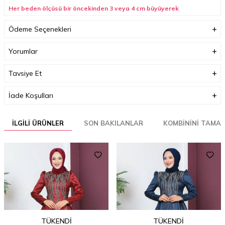
Her beden ölçüsü bir öncekinden 3 veya 4 cm büyüyerek
artmaktadır. (Ürün boyu değişmez) .
Ödeme Seçenekleri
Boyutlar (cm)
33 x 35 x 3
Yorumlar
Ağırlık (Kg)
1
Tavsiye Et
İade Koşulları
İLGILI ÜRÜNLER
SON BAKILANLAR
KOMBININI TAMA
TÜKENDI
TÜKENDI