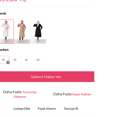
enk
eden
38
40
42
44
Gelince Haber Ver
Daha Fazla
Tesettür
Daha Fazla
Kaşe Kaban
Dünyası
Listeye Ekle
Fiyat Alarmı
Tavsiye Et