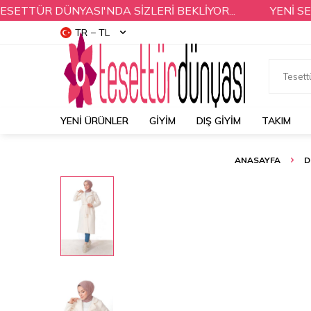
TÜR DÜNYASI'NDA SİZLERİ BEKLİYOR...
YENİ SEZON
TR − TL
YENI ÜRÜNLER
GİYİM
DIŞ GİYİM
TAKIM
ANASAYFA
D