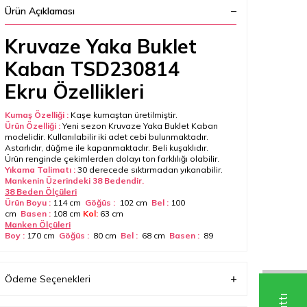
Ürün Açıklaması
Kruvaze Yaka Buklet
Kaban TSD230814
Ekru Özellikleri
Kumaş Özelliği :
Kaşe kumaştan üretilmiştir.
Ürün Özelliği :
Yeni sezon Kruvaze Yaka Buklet Kaban
modelidir. Kullanılabilir iki adet cebi bulunmaktadır.
Astarlıdır, düğme ile kapanmaktadır. Beli kuşaklıdır.
Ürün renginde çekimlerden dolayı ton farklılığı olabilir.
Yıkama Talimatı :
30 derecede sıktırmadan yıkanabilir.
Mankenin Üzerindeki 38 Bedendir.
38 Beden Ölçüleri
Ürün Boyu :
114 cm
Göğüs :
102 cm
Bel :
100
cm
Basen :
108
cm
Kol:
63 cm
Manken Ölçüleri
Boy :
170 cm
Göğüs :
80 cm
Bel :
68 cm
Basen :
89
cm
Beden ölçüleri bir önceki bedene göre ortalama 3
veya 4 cm artmaktadır.
Ödeme Seçenekleri
Boyutlar (cm)
32 x 35 x 2