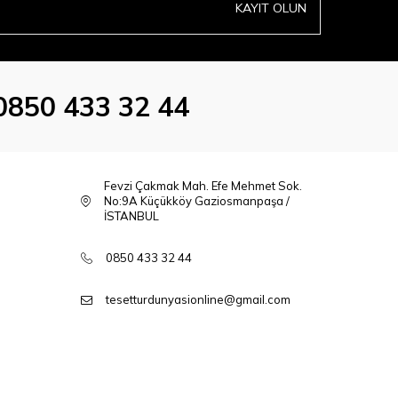
KAYIT OLUN
0850 433 32 44
Fevzi Çakmak Mah. Efe Mehmet Sok.
No:9A Küçükköy Gaziosmanpaşa /
İSTANBUL
0850 433 32 44
tesetturdunyasionline@gmail.com