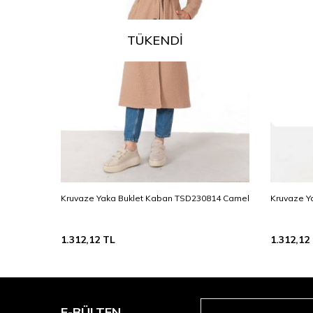
TÜKENDI
Kruvaze Yaka Buklet Kaban TSD230814 Camel
Kruvaze Y
1.312,12
TL
1.312,12
E-BÜLTEN