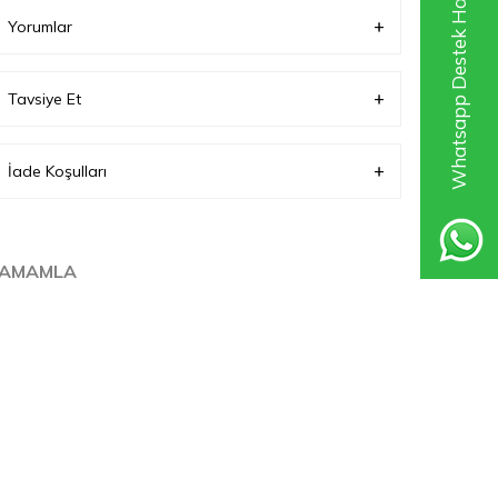
Whatsapp Destek Hattı
Yorumlar
Ağırlık (Kg)
0.30000001192093
Tavsiye Et
İade Koşulları
TAMAMLA