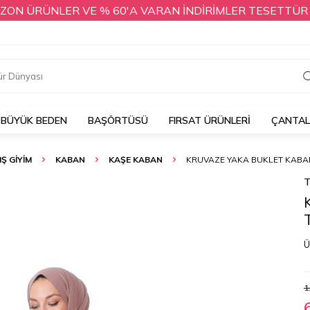
 ÜRÜNLER VE % 60'A VARAN İNDİRİMLER TESETTÜR DÜNYA
BÜYÜK BEDEN
BAŞÖRTÜSÜ
FIRSAT ÜRÜNLERİ
ÇANTA
IŞ GİYİM
KABAN
KAŞE KABAN
KRUVAZE YAKA BUKLET KABA
T
Ü
1