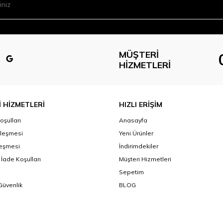
MÜŞTERI
HIZMETLERI
 HİZMETLERİ
HIZLI ERİŞİM
oşulları
Anasayfa
zleşmesi
Yeni Ürünler
leşmesi
İndirimdekiler
 İade Koşulları
Müşteri Hizmetleri
Sepetim
 Güvenlik
BLOG