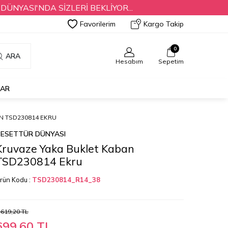
SI'NDA SİZLERİ BEKLİYOR...
Favorilerim
Kargo Takip
0
ARA
Hesabım
Sepetim
LAR
N TSD230814 EKRU
ESETTÜR DÜNYASI
Kruvaze Yaka Buklet Kaban
TSD230814 Ekru
rün Kodu :
TSD230814_R14_38
.619,20
TL
699,60
TL