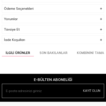
(Ürün boyu değişmez)
Ödeme Seçenekleri
Boyutlar (cm)
33 x 35 x 3
Ağırlık (Kg)
1
Yorumlar
Garanti Bilgisi
0
Tavsiye Et
İade Koşulları
İLGILI ÜRÜNLER
SON BAKILANLAR
KOMBININI TAMA
E-BÜLTEN ABONELIĞI
KAYIT OLUN