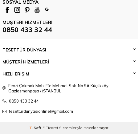
SOSYAL MEDYA
MÜŞTERI HIZMETLERI
0850 433 32 44
TESETTÜR DÜNYASI
MÜŞTERİ HİZMETLERİ
HIZLI ERİŞİM
Fevzi Çakmak Mah. Efe Mehmet Sok. No:9A Küçükköy
Gaziosmanpaşa / İSTANBUL
0850 433 32 44
tesetturdunyasionline@gmail.com
T
-Soft
E-Ticaret
Sistemleriyle Hazırlanmıştır.