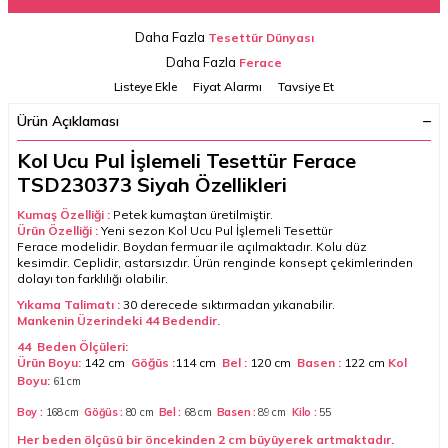
Daha Fazla
Tesettür Dünyası
Daha Fazla
Ferace
Listeye Ekle
Fiyat Alarmı
Tavsiye Et
Ürün Açıklaması
Kol Ucu Pul İşlemeli Tesettür Ferace
TSD230373 Siyah Özellikleri
Kumaş Özelliği :
Petek kumaştan üretilmiştir.
Ürün Özelliği :
Y
eni sezon
Kol Ucu Pul İşlemeli Tesettür
Ferace
modelidir. Boydan fermuar ile açılmaktadır. Kolu düz
kesimdir. Ceplidir, astarsızdır. Ürün renginde konsept çekimlerinden
dolayı ton farklılığı olabilir.
Yıkama Talimatı :
30 derecede sıktırmadan yıkanabilir.
Mankenin Üzerindeki 44
Bedendir.
44 Beden Ölçüleri:
Ürün Boyu:
142 cm
Göğüs :
114 cm
Bel :
120 cm
Basen :
122 cm
Kol
Boyu:
61
cm
Boy :
168 cm
Göğüs :
80 cm
Bel :
68 cm
Basen :
89
cm
Kilo :
55
Her beden ölçüsü bir öncekinden 2 cm büyüyerek artmaktadır.