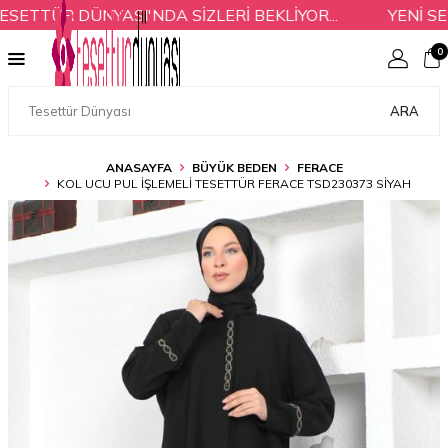
ETTÜR DÜNYASI'NDA SİZLERİ BEKLİYOR...
YENİ SEZ
0
ARA
ANASAYFA
BÜYÜK BEDEN
FERACE
KOL UCU PUL İŞLEMELI TESETTÜR FERACE TSD230373 SIYAH