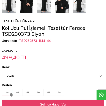
TESETTÜR DÜNYASI
Kol Ucu Pul İşlemeli Tesettür Ferace
TSD230373 Siyah
Ürün Kodu :
TSD230373_R44_44
1.098,90
TL
499,40
TL
Renk
W
h
a
t
a
p
p
D
e
s
t
e
H
a
t
t
Beden
44
46
48
50
52
54
Gelince Haber Ver