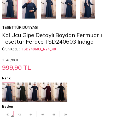
TESETTÜR DÜNYASI
Kol Ucu Gipe Detaylı Boydan Fermuarlı
Tesettür Ferace TSD240603 İndigo
Ürün Kodu :
TSD240603_R24_40
1.549,90
TL
999,90
TL
Renk
Beden
40
42
44
46
48
50