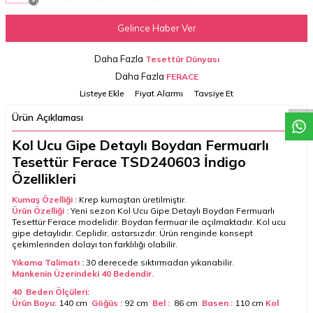
Gelince Haber Ver
W
h
a
t
a
p
p
D
e
s
t
e
H
a
t
t
Daha Fazla
Tesettür Dünyası
Daha Fazla
FERACE
Listeye Ekle
Fiyat Alarmı
Tavsiye Et
Ürün Açıklaması
Kol Ucu Gipe Detaylı Boydan Fermuarlı
Tesettür Ferace TSD240603 İndigo
Özellikleri
Kumaş Özelliği :
Krep
kumaştan üretilmiştir.
Ürün Özelliği :
Y
eni sezon
Kol Ucu Gipe Detaylı Boydan Fermuarlı
Tesettür Ferace
modelidir. Boydan fermuar ile açılmaktadır. Kol ucu
gipe detaylıdır. Ceplidir, astarsızdır. Ürün renginde konsept
çekimlerinden dolayı ton farklılığı olabilir.
Yıkama Talimatı :
30 derecede sıktırmadan yıkanabilir.
Mankenin Üzerindeki 40
Bedendir.
40 Beden Ölçüleri:
Ürün Boyu:
140 cm
Göğüs :
92 cm
Bel :
86 cm
Basen :
110 cm
Kol