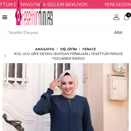
 DÜNYASI'NDA SİZLERİ BEKLİYOR...
YENİ SEZON Ü
0
ARA
ANASAYFA
DIŞ GİYİM
FERACE
KOL UCU GIPE DETAYLI BOYDAN FERMUARLI TESETTÜR FERACE
TSD240603 İNDIGO