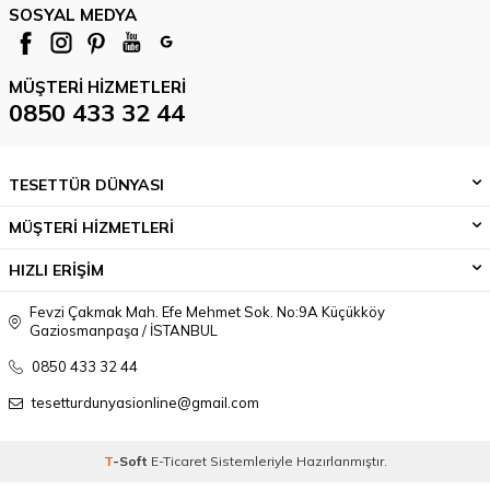
SOSYAL MEDYA
MÜŞTERI HIZMETLERI
0850 433 32 44
TESETTÜR DÜNYASI
MÜŞTERİ HİZMETLERİ
HIZLI ERİŞİM
Fevzi Çakmak Mah. Efe Mehmet Sok. No:9A Küçükköy
Gaziosmanpaşa / İSTANBUL
0850 433 32 44
tesetturdunyasionline@gmail.com
T
-Soft
E-Ticaret
Sistemleriyle Hazırlanmıştır.