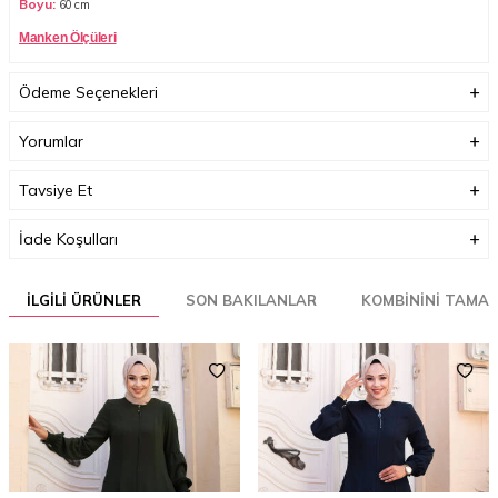
Boyu:
60
cm
Manken Ölçüleri
Boy :
165 cm
Göğüs :
90 cm
Bel :
65 cm
Basen :
100
cm
Kilo:
57
Ödeme Seçenekleri
Her beden ölçüsü bir öncekinden 3-4 cm büyüyerek artmaktadır.
(Ürün boyu değişmez)
Yorumlar
Tavsiye Et
İade Koşulları
İLGILI ÜRÜNLER
SON BAKILANLAR
KOMBININI TAMA