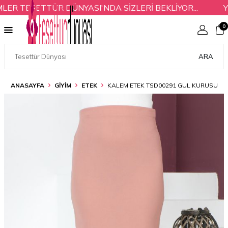
R TESETTÜR DÜNYASI'NDA SİZLERİ BEKLİYOR...
YE
0
ARA
ANASAYFA
GİYİM
ETEK
KALEM ETEK TSD00291 GÜL KURUSU