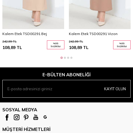
Kalem Etek TSD00291 Bej
Kalem Etek TSD00291 Vizon
242,99
TL
242,99
TL
%
55
%
55
108,89
TL
İNDIRIM
108,89
TL
İNDIRIM
E-BÜLTEN ABONELIĞI
KAYIT OLUN
SOSYAL MEDYA
MÜŞTERI HIZMETLERI