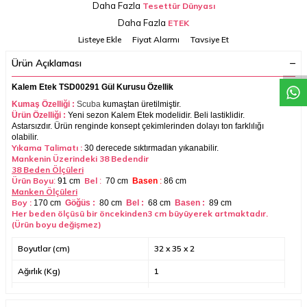
Daha Fazla
Tesettür Dünyası
Daha Fazla
ETEK
W
h
a
t
a
p
p
D
e
s
t
e
H
a
t
t
Listeye Ekle
Fiyat Alarmı
Tavsiye Et
Ürün Açıklaması
Kalem Etek TSD00291 Gül Kurusu Özellik
Kumaş Özelliği :
Scuba
kumaştan üretilmiştir.
Ürün Özelliği :
Yeni sezon
Kalem Etek modelidir. Beli lastiklidir.
Astarsızdır. Ürün renginde konsept çekimlerinden dolayı ton farklılığı
olabilir.
Yıkama Talimatı :
30 derecede sıktırmadan yıkanabilir.
Mankenin Üzerindeki 38 Bedendir
38 Beden Ölçüleri
Ürün Boyu
Bel
:
91 cm
:
70 cm
Basen
:
86 cm
Manken Ölçüleri
Boy :
170 cm
Göğüs :
80 cm
Bel :
68 cm
Basen :
89 cm
Her beden ölçüsü bir öncekinden3 cm büyüyerek artmaktadır.
(Ürün boyu değişmez)
Boyutlar (cm)
32 x 35 x 2
Ağırlık (Kg)
1
Garanti Bilgisi
24