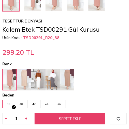
TESETTÜR DÜNYASI
Kalem Etek TSD00291 Gül Kurusu
Ürün Kodu :
TSD00291_R20_38
299,20
TL
Renk
Beden
38
40
42
44
46
SEPETE EKLE