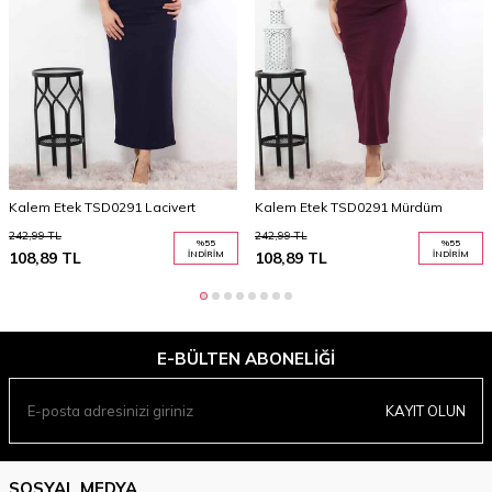
Kalem Etek TSD0291 Lacivert
Kalem Etek TSD0291 Mürdüm
242,99
TL
242,99
TL
%
55
%
55
108,89
TL
İNDIRIM
108,89
TL
İNDIRIM
E-BÜLTEN ABONELIĞI
KAYIT OLUN
SOSYAL MEDYA