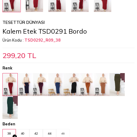
TESETTÜR DÜNYASI
Kalem Etek TSD0291 Bordo
Ürün Kodu :
TSD0292_R09_38
299,20
TL
Renk
Beden
38
40
42
44
46