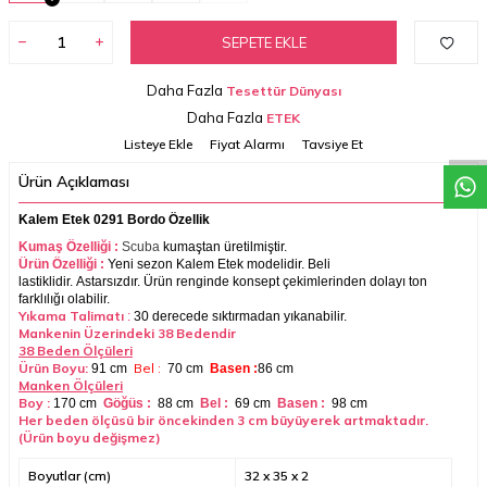
SEPETE EKLE
W
h
a
t
a
p
p
D
e
s
t
e
H
a
t
t
Daha Fazla
Tesettür Dünyası
Daha Fazla
ETEK
Listeye Ekle
Fiyat Alarmı
Tavsiye Et
Ürün Açıklaması
Kalem Etek 0291 Bordo Özellik
Kumaş Özelliği :
Scuba
kumaştan üretilmiştir.
Ürün Özelliği :
Yeni sezon
Kalem Etek modelidir.
Beli
lastiklidir.
Astarsızdır.
Ürün renginde konsept çekimlerinden dolayı ton
farklılığı olabilir.
Yıkama Talimatı
:
30 derecede sıktırmadan yıkanabilir.
Mankenin Üzerindeki 38 Bedendir
38 Beden Ölçüleri
Ürün Boyu:
Bel :
91 cm
70 cm
Basen :
86 cm
Manken Ölçüleri
Boy :
170 cm
Göğüs :
88 cm
Bel :
69 cm
Basen :
98 cm
Her beden ölçüsü bir öncekinden 3 cm büyüyerek artmaktadır.
(Ürün boyu değişmez)
Boyutlar (cm)
32 x 35 x 2