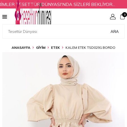
LER TESETTÜR DÜNYASI'NDA SİZLERİ BEKLİYOR...
Y
0
ARA
ANASAYFA
GİYİM
ETEK
KALEM ETEK TSD0291 BORDO