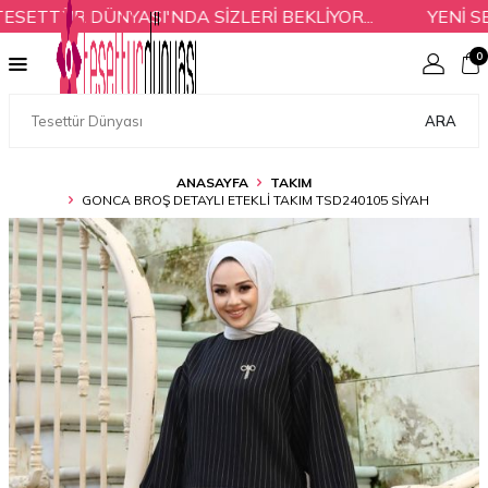
TTÜR DÜNYASI'NDA SİZLERİ BEKLİYOR...
YENİ SEZ
0
ARA
ANASAYFA
TAKIM
GONCA BROŞ DETAYLI ETEKLI TAKIM TSD240105 SIYAH