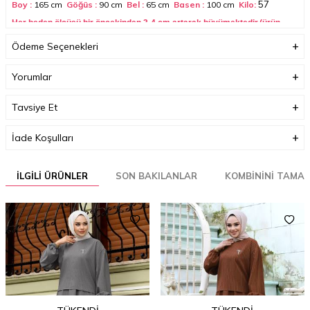
57
Boy :
165 cm
Göğüs :
90 cm
Bel :
65 cm
Basen :
100
cm
Kilo:
Her beden ölçüsü bir öncekinden 3-4 cm artarak büyümektedir.(ürün
boyu değişmez)
Ödeme Seçenekleri
Boyutlar (cm)
30 x 35 x 3
Yorumlar
Ağırlık (Kg)
1
Garanti Bilgisi
0
Tavsiye Et
İade Koşulları
İLGILI ÜRÜNLER
SON BAKILANLAR
KOMBININI TAMA