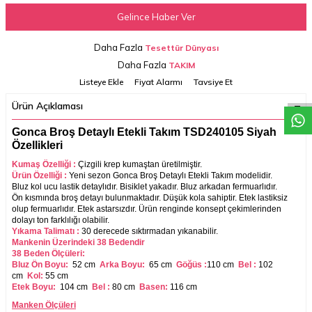
Gelince Haber Ver
Daha Fazla
Tesettür Dünyası
W
h
a
t
a
p
p
D
e
s
t
e
H
a
t
t
Daha Fazla
TAKIM
Listeye Ekle
Fiyat Alarmı
Tavsiye Et
Ürün Açıklaması
Gonca Broş Detaylı Etekli Takım TSD240105 Siyah
Özellikleri
Kumaş Özelliği :
Çizgili krep kumaştan üretilmiştir.
Ürün Özelliği :
Yeni sezon
Gonca Broş Detaylı Etekli Takım
modelidir.
Bluz kol ucu lastik detaylıdır. Bisiklet yakadır. Bluz arkadan fermuarlıdır.
Ön kısmında broş detayı bulunmaktadır. Düşük kola sahiptir. Etek lastiksiz
olup fermuarlıdır
.
Etek astarsızdır.
Ürün renginde konsept çekimlerinden
dolayı ton farklılığı olabilir.
Yıkama Talimatı :
30 derecede sıktırmadan yıkanabilir.
Mankenin Üzerindeki 38 Bedendir
38 Beden Ölçüleri:
Bluz Ön Boyu:
52 cm
Arka Boyu:
65 cm
Göğüs :
110 cm
Bel :
102
cm
Kol:
55 cm
Etek Boyu:
104 cm
Bel :
80 cm
Basen:
116 cm
Manken Ölçüleri