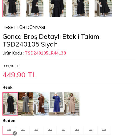
TESETTÜR DÜNYASI
Gonca Broş Detaylı Etekli Takım
TSD240105 Siyah
Ürün Kodu :
TSD240105_R44_38
999,90
TL
449,90
TL
Renk
Beden
38
40
42
44
46
48
50
52