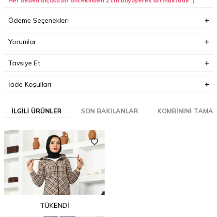
Her beden ölçüsü bir öncekinden 2 cm büyüyerek artmaktadır. (
ürün boyu değişmez.)
Ödeme Seçenekleri
Boyutlar (cm)
33 x 35 x 3
Yorumlar
Ağırlık (Kg)
1
Tavsiye Et
Garanti Bilgisi
0
İade Koşulları
İLGILI ÜRÜNLER
SON BAKILANLAR
KOMBININI TAMA
TÜKENDI