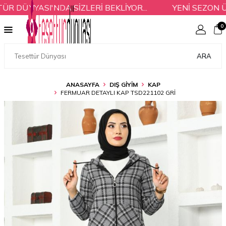
DÜNYASI'NDA SİZLERİ BEKLİYOR...
YENİ SEZON ÜR
0
ARA
ANASAYFA
DIŞ GİYİM
KAP
FERMUAR DETAYLI KAP TSD221102 GRI