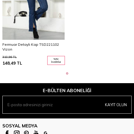
Fermuar Detaylı Kap TSD221102
Vizon
310,96
TL
%
52
148,49
TL
İNDIRIM
E-BÜLTEN ABONELIĞI
KAYIT OLUN
SOSYAL MEDYA