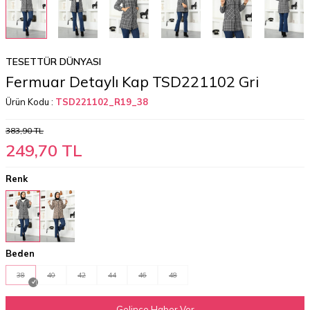
TESETTÜR DÜNYASI
Fermuar Detaylı Kap TSD221102 Gri
Ürün Kodu :
TSD221102_R19_38
383,90
TL
249,70
TL
Renk
Beden
38
40
42
44
46
48
Gelince Haber Ver