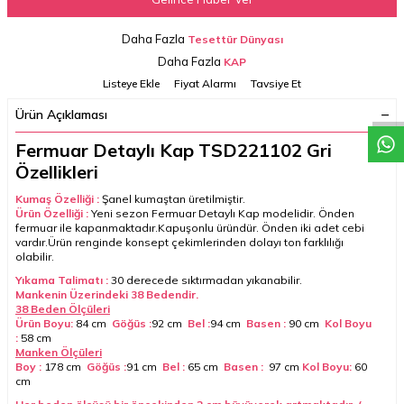
Daha Fazla
Tesettür Dünyası
W
h
a
t
a
p
p
D
e
s
t
e
H
a
t
t
Daha Fazla
KAP
Listeye Ekle
Fiyat Alarmı
Tavsiye Et
Ürün Açıklaması
Fermuar Detaylı Kap TSD221102 Gri
Özellikleri
Kumaş Özelliği :
Şanel kumaştan üretilmiştir.
Ürün Özelliği :
Yeni sezon Fermuar Detaylı Kap modelidir. Önden
fermuar ile kapanmaktadır.
Kapuşonlu üründür.
Önden iki adet cebi
vardır.Ürün renginde konsept çekimlerinden dolayı ton farklılığı
olabilir.
Yıkama Talimatı :
30 derecede sıktırmadan yıkanabilir.
Mankenin Üzerindeki 38 Bedendir.
38 Beden Ölçüleri
Ürün Boyu:
84 cm
Göğüs :
92 cm
Bel :
94 cm
Basen :
90 cm
Kol Boyu
:
58 cm
Manken Ölçüleri
Boy :
178 cm
Göğüs :
91 cm
Bel :
65 cm
Basen :
97 cm
Kol Boyu:
60
cm