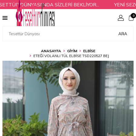
ÜR DÜNYASI'NDA SİZLERİ BEKLİYOR...
YENİ SEZON
0
ARA
ANASAYFA
GİYİM
ELBİSE
ETEĞI VOLANLI TÜL ELBISE TSD220527 BEJ