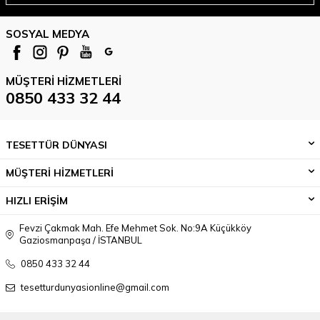
SOSYAL MEDYA
MÜŞTERI HIZMETLERI
0850 433 32 44
TESETTÜR DÜNYASI
MÜŞTERİ HİZMETLERİ
HIZLI ERİŞİM
Fevzi Çakmak Mah. Efe Mehmet Sok. No:9A Küçükköy
Gaziosmanpaşa / İSTANBUL
0850 433 32 44
tesetturdunyasionline@gmail.com