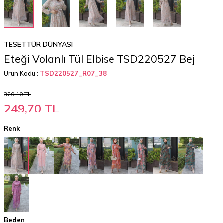
TESETTÜR DÜNYASI
Eteği Volanlı Tül Elbise TSD220527 Bej
Ürün Kodu :
TSD220527_R07_38
320,10
TL
249,70
TL
Renk
Beden