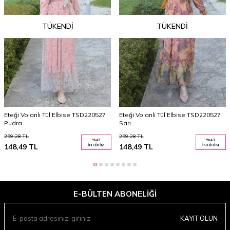
TÜKENDI
TÜKENDI
Eteği Volanlı Tül Elbise TSD220527
Eteği Volanlı Tül Elbise TSD220527
Pudra
Sarı
259,28
TL
259,28
TL
%
43
%
43
148,49
TL
İNDIRIM
148,49
TL
İNDIRIM
E-BÜLTEN ABONELIĞI
KAYIT OLUN