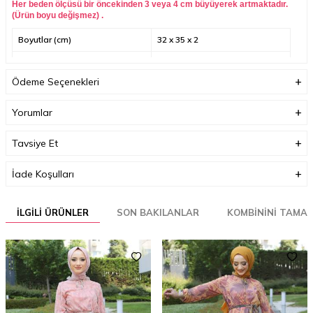
Her beden ölçüsü bir öncekinden 3 veya 4 cm büyüyerek artmaktadır.
(Ürün boyu değişmez) .
Boyutlar (cm)
32 x 35 x 2
Ağırlık (Kg)
1
Ödeme Seçenekleri
Garanti Bilgisi
0
Yorumlar
Tavsiye Et
İade Koşulları
İLGILI ÜRÜNLER
SON BAKILANLAR
KOMBININI TAMA