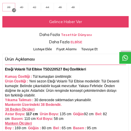
38
40
42
44
46
48
Gelince Haber Ver
W
h
a
t
a
p
p
D
e
s
t
e
H
a
t
t
Daha Fazla
Tesettür Dünyası
Daha Fazla
ELBİSE
Listeye Ekle
Fiyat Alarmı
Tavsiye Et
Ürün Açıklaması
Eteği Volanlı Tül Elbise TSD220527 Bej Özellikleri
Kumaş Özelliği :
Tül kumaştan üretilmiştir.
Ürün Özelliği :
Yeni sezon Eteği Volanlı Tül Elbise modelidir. Tül Desenli
kumaştır. Belinde çıkarılabilir kuşak mevcuttur. Yakası Fırfırlıdır. Önden
düğme ile açılır. Astarlıdır. Ürün renginde konsept çekimlerinden dolayı
ton farklılığı olabilir.
Yıkama Talimatı :
30 derecede sıktırmadan yıkanabilir.
Mankenin Üzerindeki 38 Bedendir.
38 Beden Ölçüleri
Astar Boyu:
117 cm
Ürün Boyu:
135 cm
Göğüs
92 cm
Bel:
82
cm
Basen:
110 cm
Kol Boyu:
58 cm
Manken Ölçüleri
Boy :
169 cm
Göğüs :
80 cm
Bel :
65 cm
Basen :
95
cm