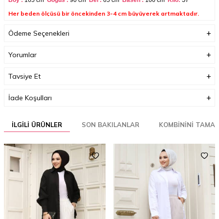
Boy :
165 cm
Göğüs :
90 cm
Bel :
65 cm
Basen :
100
cm
Kilo:
Her beden ölçüsü bir öncekinden 3-4 cm büyüyerek artmaktadır.
(Ürün boyu değişmez)
Ödeme Seçenekleri
Yorumlar
Tavsiye Et
İade Koşulları
Boyutlar (cm)
32 x 35 x 2
İLGILI ÜRÜNLER
SON BAKILANLAR
KOMBININI TAMA
Ağırlık (Kg)
1