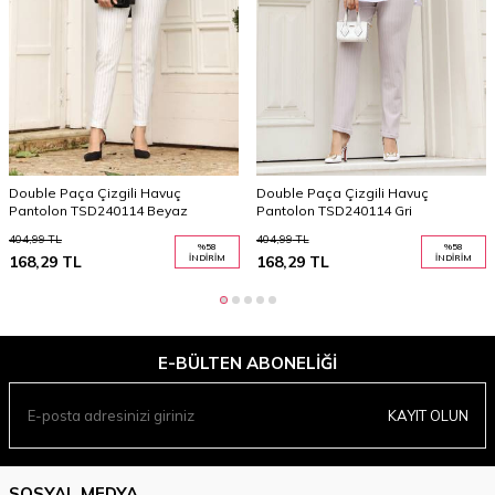
Double Paça Çizgili Havuç
Double Paça Çizgili Havuç
Pantolon TSD240114 Beyaz
Pantolon TSD240114 Gri
404,99
TL
404,99
TL
%
58
%
58
168,29
TL
İNDIRIM
168,29
TL
İNDIRIM
E-BÜLTEN ABONELIĞI
KAYIT OLUN
SOSYAL MEDYA