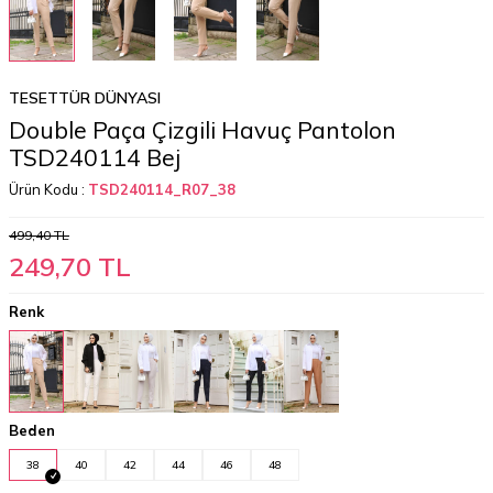
TESETTÜR DÜNYASI
Double Paça Çizgili Havuç Pantolon
TSD240114 Bej
Ürün Kodu :
TSD240114_R07_38
499,40
TL
249,70
TL
Renk
Beden
38
40
42
44
46
48