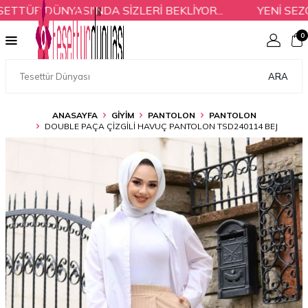
ÜR DÜNYASI'NDA SİZLERİ BEKLİYOR...
YENİ SEZON 
0
ARA
ANASAYFA
GİYİM
PANTOLON
PANTOLON
DOUBLE PAÇA ÇIZGILI HAVUÇ PANTOLON TSD240114 BEJ