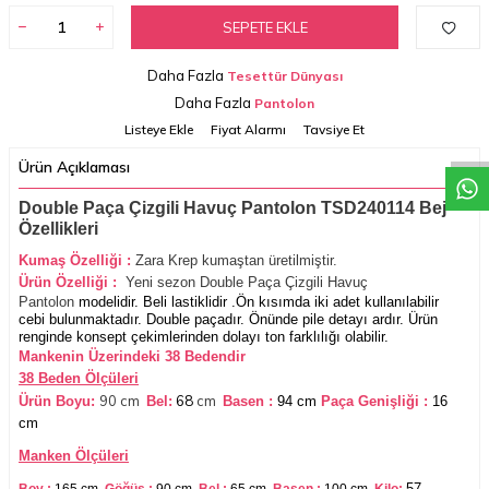
SEPETE EKLE
Daha Fazla
Tesettür Dünyası
W
h
a
t
a
p
p
D
e
s
t
e
H
a
t
t
Daha Fazla
Pantolon
Listeye Ekle
Fiyat Alarmı
Tavsiye Et
Ürün Açıklaması
Double Paça Çizgili Havuç Pantolon TSD240114 Bej
Özellikleri
Kumaş Özelliği :
Zara Krep
kumaştan üretilmiştir.
Ürün Özelliği
:
Yeni sezon Double Paça Çizgili Havuç
Pantolon
modelidir. Beli lastiklidir .Ön kısımda iki adet kullanılabilir
cebi bulunmaktadır. Double paçadır. Önünde pile detayı ardır. Ürün
renginde konsept çekimlerinden dolayı ton farklılığı olabilir.
Mankenin Üzerindeki 38 Bedendir
38 Beden Ölçüleri
90 cm
68
cm
Ürün Boyu:
Bel:
Basen :
94 cm
Paça Genişliği :
16
cm
Manken Ölçüleri
57