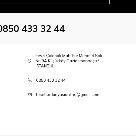
0850 433 32 44
Fevzi Çakmak Mah. Efe Mehmet Sok.
No:9A Küçükköy Gaziosmanpaşa /
İSTANBUL
0850 433 32 44
tesetturdunyasionline@gmail.com