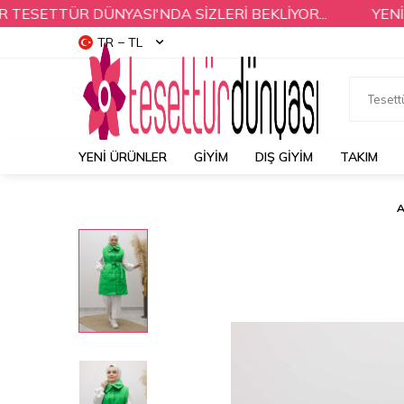
ETTÜR DÜNYASI'NDA SİZLERİ BEKLİYOR...
YENİ SEZ
TR − TL
YENI ÜRÜNLER
GİYİM
DIŞ GİYİM
TAKIM