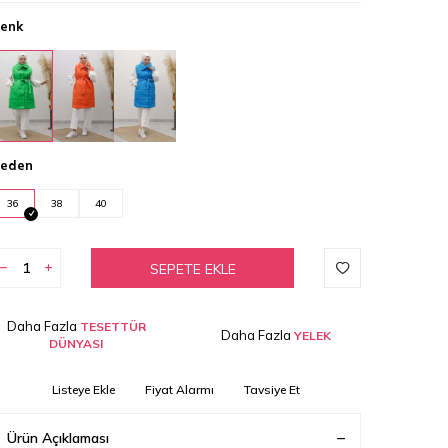
enk
eden
36
38
40
SEPETE EKLE
Daha Fazla
TESETTÜR
Daha Fazla
YELEK
DÜNYASI
Listeye Ekle
Fiyat Alarmı
Tavsiye Et
Ürün Açıklaması