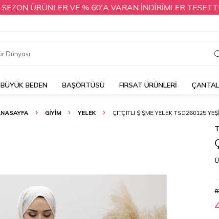
ON ÜRÜNLER VE % 60'A VARAN İNDİRİMLER TESETTÜR DÜN
BÜYÜK BEDEN
BAŞÖRTÜSÜ
FIRSAT ÜRÜNLERİ
ÇANTA
ANASAYFA
GİYİM
YELEK
ÇITÇITLI ŞIŞME YELEK TSD260125 YEŞ
T
Ü
8