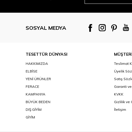
SOSYAL MEDYA
TESETTÜR DÜNYASI
MÜŞTERİ
HAKKIMIZDA
Teslimat K
ELBİSE
Üyelik Sö
YENİ ÜRÜNLER
Satış Söz
FERACE
Garanti ve
KAMPANYA
KVKK
BÜYÜK BEDEN
Gizlilik ve
DIŞ GİYİM
İletişim
GİYİM