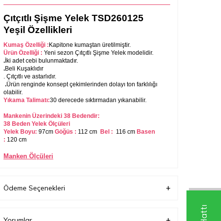
Çıtçıtlı Şişme Yelek TSD260125
Yeşil Özellikleri
Kumaş Özelliği :
Kapitone
kumaştan üretilmiştir.
Ürün Özelliği :
Yeni sezon Çıtçıtlı Şişme Yelek modelidir.
.
İki adet cebi bulunmaktadır.
.
Beli Kuşaklıdır
. Çıtçıtlı ve astarlıdır.
.
Ürün renginde konsept çekimlerinden dolayı ton farklılığı
olabilir.
Yıkama Talimatı:
30 derecede sıktırmadan yıkanabilir.
Mankenin Üzerindeki 38 Bedendir:
38 Beden Yelek Ölçüleri
Yelek Boyu:
97cm
Göğüs :
112 cm
Bel :
116
cm
Basen
:
120
cm
Manken Ölçüleri
Boy
:
163 cm
Göğüs
:
80 cm
Bel
:
57
cm
Basen
:
80 cm
Kilo
:
50
Ödeme Seçenekleri
Yorumlar