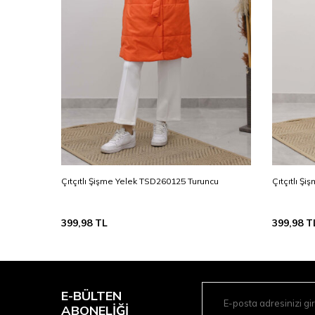
Çıtçıtlı Şişme Yelek TSD260125 Turuncu
Çıtçıtlı Ş
399,98
TL
399,98
T
E-BÜLTEN
ABONELIĞI