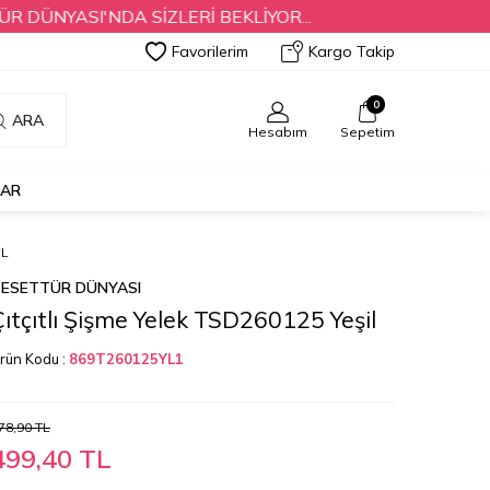
YASI'NDA SİZLERİ BEKLİYOR...
Favorilerim
Kargo Takip
0
ARA
Hesabım
Sepetim
LAR
IL
ESETTÜR DÜNYASI
Çıtçıtlı Şişme Yelek TSD260125 Yeşil
rün Kodu :
869T260125YL1
78,90
TL
499,40
TL