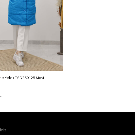
işme Yelek TSD260125 Mavi
L