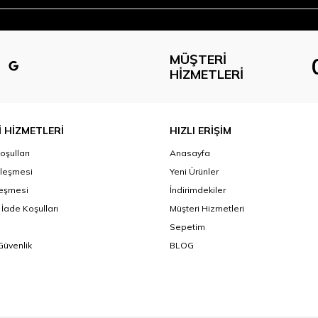
MÜŞTERI
HIZMETLERI
 HİZMETLERİ
HIZLI ERİŞİM
oşulları
Anasayfa
zleşmesi
Yeni Ürünler
leşmesi
İndirimdekiler
 İade Koşulları
Müşteri Hizmetleri
Sepetim
 Güvenlik
BLOG