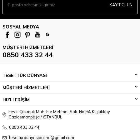
KAYIT OLUN
SOSYAL MEDYA
MÜŞTERI HIZMETLERI
0850 433 32 44
TESETTÜR DÜNYASI
MÜŞTERİ HİZMETLERİ
HIZLI ERİŞİM
Fevzi Çakmak Mah. Efe Mehmet Sok. No:9A Küçükköy
Gaziosmanpaşa / İSTANBUL
0850 433 32 44
tesetturdunyasionline@gmail.com