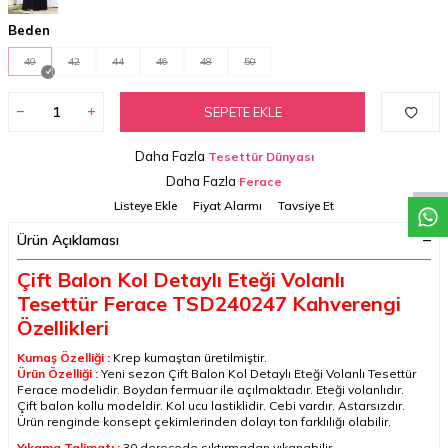
Beden
40
42
44
46
48
50
SEPETE EKLE
W
h
a
t
a
p
p
D
e
s
t
e
H
a
t
t
Daha Fazla
Tesettür Dünyası
Daha Fazla
Ferace
Listeye Ekle
Fiyat Alarmı
Tavsiye Et
Ürün Açıklaması
Çift Balon Kol Detaylı Eteği Volanlı
Tesettür Ferace TSD240247 Kahverengi
Özellikleri
Kumaş Özelliği :
Krep kumaştan üretilmiştir.
Ürün Özelliği :
Y
eni sezon
Çift Balon Kol Detaylı Eteği Volanlı Tesettür
Ferace
modelidir. Boydan fermuar ile açılmaktadır. Eteği volanlıdır.
Çift balon kollu modeldir. Kol ucu lastiklidir. Cebi vardır. Astarsızdır.
Ürün renginde konsept çekimlerinden dolayı ton farklılığı olabilir.
Yıkama Talimatı :
30 derecede sıktırmadan yıkanabilir.