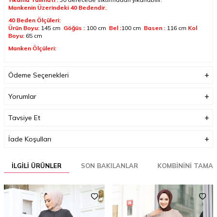
Mankenin Üzerindeki 40
Bedendir.
40 Beden Ölçüleri:
Ürün Boyu:
145 cm
Göğüs :
100 cm
Bel :
100 cm
Basen :
116 cm
Kol
Boyu:
65 cm
Manken Ölçüleri:
Boy :
165 cm
Göğüs :
90 cm
Bel :
65 cm
Basen :
100
cm
Kilo:
57
Her beden ölçüsü bir öncekinden 3-4 cm büyüyerek artmaktadır.
Ödeme Seçenekleri
(Ürün boyu değişmez)
Yorumlar
Boyutlar (cm)
33 x 35 x 3
Ağırlık (Kg)
1
Tavsiye Et
Garanti Bilgisi
0
İade Koşulları
İLGILI ÜRÜNLER
SON BAKILANLAR
KOMBININI TAMA