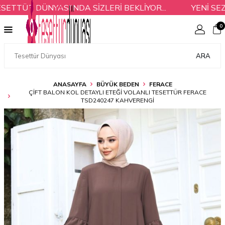
TÜR DÜNYASI'NDA SİZLERİ BEKLİYOR...
YENİ SEZO
0
ARA
ANASAYFA
BÜYÜK BEDEN
FERACE
ÇIFT BALON KOL DETAYLI ETEĞI VOLANLI TESETTÜR FERACE
TSD240247 KAHVERENGI