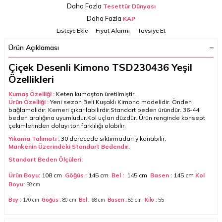
Daha Fazla
Tesettür Dünyası
Daha Fazla
KAP
Listeye Ekle
Fiyat Alarmı
Tavsiye Et
Ürün Açıklaması
Çiçek Desenli Kimono TSD230436 Yeşil
Özellikleri
Kumaş Özelliği :
Keten kumaştan üretilmiştir.
Ürün Özelliği :
Yeni sezon Beli Kuşaklı Kimono modelidir. Önden
bağlamalıdır. Kemeri çıkarılabilirdir.
Standart beden üründür. 36-44
beden aralığına uyumludur.
Kol uçları düzdür. Ürün renginde konsept
çekimlerinden dolayı ton farklılığı olabilir.
Yıkama Talimatı :
30 derecede sıktırmadan yıkanabilir.
Mankenin Üzerindeki Standart Bedendir.
Standart Beden Ölçüleri:
Ürün Boyu:
108 cm
Göğüs :
145 cm
Bel :
145 cm
Basen :
145 cm
Kol
Boyu:
58
cm
Boy :
170 cm
Göğüs :
80 cm
Bel :
68 cm
Basen :
89
cm
Kilo :
55
Standart beden üründür. 36-44 beden aralığına uyumludur.