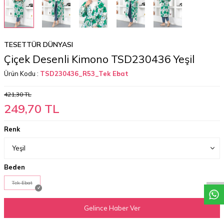
TESETTÜR DÜNYASI
Çiçek Desenli Kimono TSD230436 Yeşil
Ürün Kodu :
TSD230436_R53_Tek Ebat
421,30
TL
249,70
TL
Renk
W
h
a
t
a
p
p
D
e
s
t
e
H
a
t
t
Beden
Tek Ebat
Gelince Haber Ver