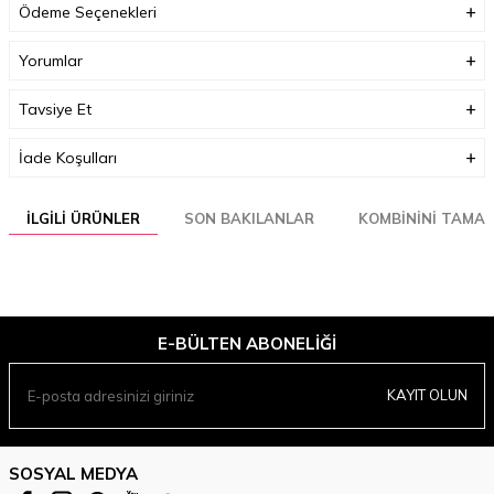
Ödeme Seçenekleri
Yorumlar
Boyutlar (cm)
33 x 35 x 3
Ağırlık (Kg)
1
Tavsiye Et
Garanti Bilgisi
0
İade Koşulları
İLGILI ÜRÜNLER
SON BAKILANLAR
KOMBININI TAMA
E-BÜLTEN ABONELIĞI
KAYIT OLUN
SOSYAL MEDYA