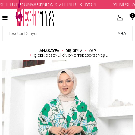
TTÜR DÜNYASI'NDA SİZLERİ BEKLİYOR...
YENİ SEZO
0
ARA
ANASAYFA
DIŞ GİYİM
KAP
ÇIÇEK DESENLI KIMONO TSD230436 YEŞIL