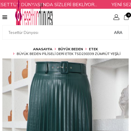
TÜR DÜNYASI'NDA SİZLERİ BEKLİYOR...
YENİ SEZO
0
ARA
ANASAYFA
BÜYÜK BEDEN
ETEK
BÜYÜK BEDEN PILISELI DERI ETEK TSD230339 ZÜMRÜT YEŞILI