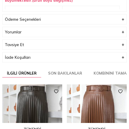
büyümektedir.(ürün boyu değişmez)
Boyutlar (cm)
32 x 35 x 2
Ödeme Seçenekleri
Ağırlık (Kg)
1
Garanti Bilgisi
0
Yorumlar
Tavsiye Et
İade Koşulları
İLGILI ÜRÜNLER
SON BAKILANLAR
KOMBININI TAMA