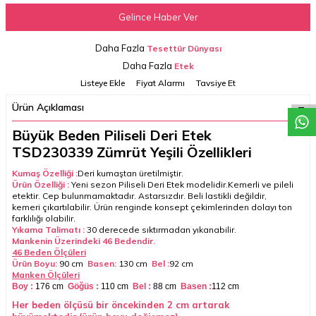
Gelince Haber Ver
Daha Fazla
Tesettür Dünyası
W
h
a
t
a
p
p
D
e
s
t
e
H
a
t
t
Daha Fazla
Etek
Listeye Ekle
Fiyat Alarmı
Tavsiye Et
Ürün Açıklaması
Büyük Beden Piliseli Deri Etek
TSD230339 Zümrüt Yeşili Özellikleri
Kumaş Özelliği :
Deri kumaştan üretilmiştir.
Ürün Özelliği :
Yeni sezon Piliseli Deri Etek modelidir.Kemerli ve pileli
etektir. Cep bulunmamaktadır. Astarsızdır. Beli lastikli değildir,
kemeri çıkartılabilir. Ürün renginde konsept çekimlerinden dolayı ton
farklılığı olabilir.
Yıkama Talimatı :
30 derecede sıktırmadan yıkanabilir.
Mankenin Üzerindeki 46 Bedendir.
46 Beden Ölçüleri
Ürün Boyu:
90 cm
Basen:
130 cm
Bel :
92 cm
Manken Ölçüleri
Boy :
176 cm
Göğüs :
110 cm
Bel :
88 cm
Basen :
112 cm
Her beden ölçüsü bir öncekinden 2 cm artarak