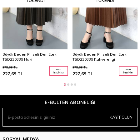
TÜKENDI
TÜKENDI
Büyük Beden Piliseli Deri Etek
Büyük Beden Piliseli Deri Etek
TSD230339 Haki
TSD230339 Kahverengi
378,68
TL
378,68
TL
%
40
%
40
227,69
TL
İNDIRIM
227,69
TL
İNDIRIM
E-BÜLTEN ABONELIĞI
KAYIT OLUN
SOSYAL MEDYA