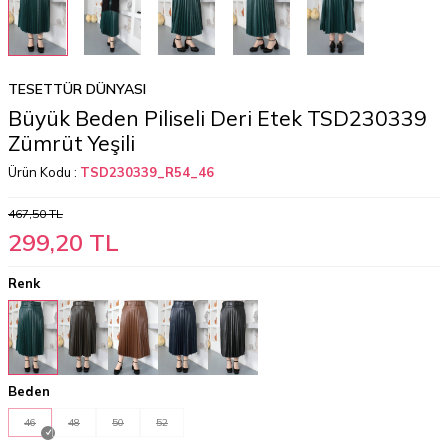
TESETTÜR DÜNYASI
Büyük Beden Piliseli Deri Etek TSD230339
Zümrüt Yeşili
Ürün Kodu :
TSD230339_R54_46
467,50
TL
299,20
TL
Renk
Beden
46
48
50
52