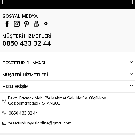
SOSYAL MEDYA
MÜŞTERI HIZMETLERI
0850 433 32 44
TESETTÜR DÜNYASI
MÜŞTERİ HİZMETLERİ
HIZLI ERİŞİM
Fevzi Çakmak Mah. Efe Mehmet Sok. No:9A Küçükköy
Gaziosmanpaşa / İSTANBUL
0850 433 32 44
tesetturdunyasionline@gmail.com