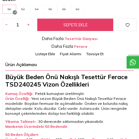
50
52
54
56
58
60
SEPETE EKLE
W
h
a
t
a
p
p
D
e
s
t
e
H
a
t
t
Daha Fazla
Tesettür Dünyası
Daha Fazla
Ferace
Listeye Ekle
Fiyat Alarmı
Tavsiye Et
Ürün Açıklaması
Büyük Beden Önü Nakışlı Tesettür Ferace
TSD240245 Vizon Özellikleri
Kumaş Özelliği :
Petek kumaştan üretilmiştir.
Ürün Özelliği :
Y
eni sezon
Büyük Beden Önü Nakışlı Tesettür Ferace
modelidir. Boydan fermuar ile açılmaktadır. Önden ve kolunda nakış
detayları vardır. Kolu düzdür. Cebi vardır. Astarsızdır. Ürün renginde
konsept çekimlerinden dolayı ton farklılığı olabilir.
Yıkama Talimatı :
30 derecede sıktırmadan yıkanabilir.
Mankenin Üzerindeki 50
Bedendir.
50 Beden Ölçüleri: