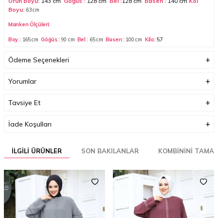
Ürün Boyu:
143 cm
Göğüs :
128 cm
Bel :
128 cm
Basen :
140 cm
Kol
Boyu:
63
cm
Manken Ölçüleri:
Boy :
165 cm
Göğüs :
90 cm
Bel :
65 cm
Basen :
100
cm
Kilo:
57
Her beden ölçüsü bir öncekinden 3-4 cm büyüyerek artmaktadır.
Ödeme Seçenekleri
(Ürün boyu değişmez)
Garanti Bilgisi
0
Yorumlar
Tavsiye Et
İade Koşulları
İLGILI ÜRÜNLER
SON BAKILANLAR
KOMBININI TAMA