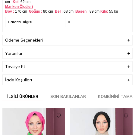
cm
Kol:
62 cm
Manken Ölçüleri
Boy :
170 cm
Göğüs :
80 cm
Bel :
68
cm
Basen :
89
cm
Kilo:
55 kg
Garanti Bilgisi
0
Ödeme Seçenekleri
Yorumlar
Tavsiye Et
İade Koşulları
İLGILI ÜRÜNLER
SON BAKILANLAR
KOMBININI TAMA