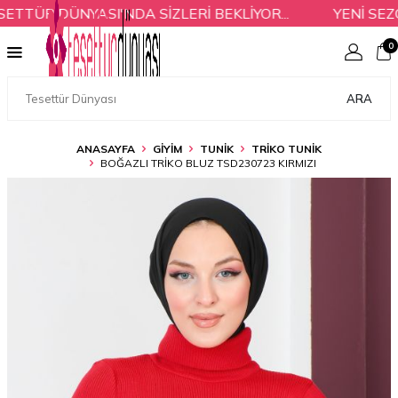
TÜR DÜNYASI'NDA SİZLERİ BEKLİYOR...
YENİ SEZON
0
ARA
ANASAYFA
GİYİM
TUNİK
TRIKO TUNIK
BOĞAZLI TRIKO BLUZ TSD230723 KIRMIZI