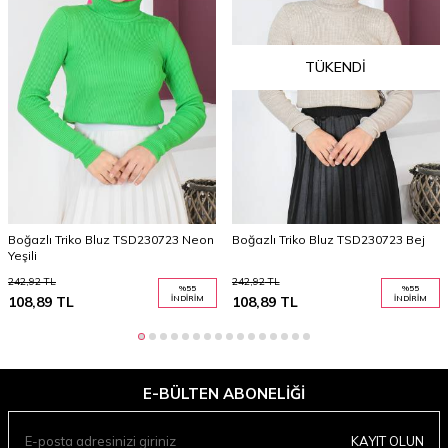
TÜKENDI
Boğazlı Triko Bluz TSD230723 Neon
Boğazlı Triko Bluz TSD230723 Bej
Yeşili
242,92
TL
242,92
TL
%
55
%
55
108,89
TL
İNDIRIM
108,89
TL
İNDIRIM
E-BÜLTEN ABONELIĞI
KAYIT OLUN