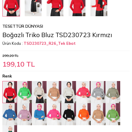
TESETTÜR DÜNYASI
Boğazlı Triko Bluz TSD230723 Kırmızı
Ürün Kodu :
TSD230723_R26_Tek Ebat
299,20
TL
199,10
TL
Renk