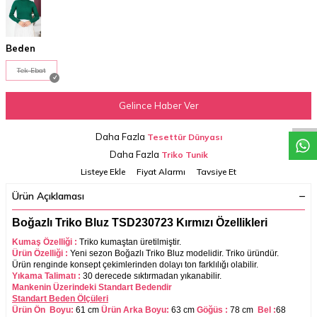
Beden
Tek Ebat
W
h
a
t
a
p
p
D
e
s
t
e
H
a
t
t
Gelince Haber Ver
Daha Fazla
Tesettür Dünyası
Daha Fazla
Triko Tunik
Listeye Ekle
Fiyat Alarmı
Tavsiye Et
Ürün Açıklaması
Boğazlı Triko Bluz TSD230723 Kırmızı Özellikleri
Kumaş Özelliği :
Triko
kumaştan üretilmiştir.
Ürün Özelliği :
Yeni sezon Boğazlı Triko Bluz modelidir. Triko üründür.
Ürün renginde konsept çekimlerinden dolayı ton farklılığı olabilir.
Yıkama Talimatı :
30 derecede sıktırmadan yıkanabilir.
Mankenin Üzerindeki Standart Bedendir
Standart Beden Ölçüleri
Ürün Ön Boyu:
61 cm
Ürün Arka Boyu:
63 cm
Göğüs :
78 cm
Bel :
68