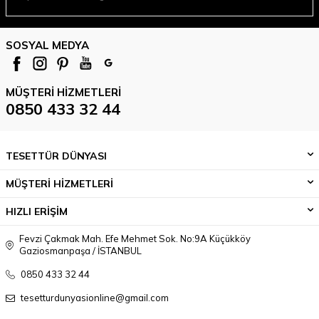
SOSYAL MEDYA
MÜŞTERI HIZMETLERI
0850 433 32 44
TESETTÜR DÜNYASI
MÜŞTERİ HİZMETLERİ
HIZLI ERİŞİM
Fevzi Çakmak Mah. Efe Mehmet Sok. No:9A Küçükköy
Gaziosmanpaşa / İSTANBUL
0850 433 32 44
tesetturdunyasionline@gmail.com