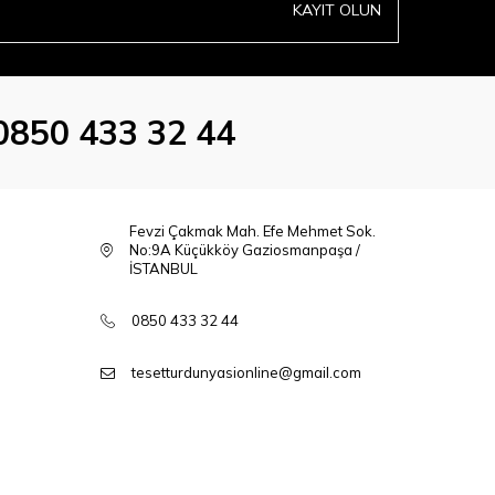
KAYIT OLUN
0850 433 32 44
Fevzi Çakmak Mah. Efe Mehmet Sok.
No:9A Küçükköy Gaziosmanpaşa /
İSTANBUL
0850 433 32 44
tesetturdunyasionline@gmail.com