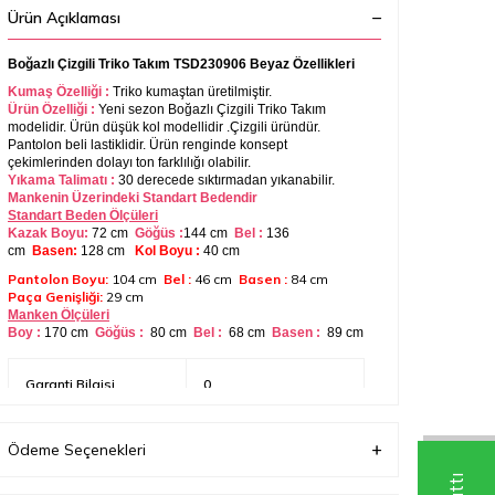
Ürün Açıklaması
Boğazlı Çizgili Triko Takım TSD230906 Beyaz Özellikleri
Kumaş Özelliği :
Triko
kumaştan üretilmiştir.
Ürün Özelliği :
Yeni sezon Boğazlı Çizgili Triko Takım
modelidir. Ürün düşük kol modellidir .Çizgili üründür.
Pantolon beli lastiklidir. Ürün renginde konsept
çekimlerinden dolayı ton farklılığı olabilir.
Yıkama Talimatı :
30 derecede sıktırmadan yıkanabilir.
Mankenin Üzerindeki Standart Bedendir
Standart Beden Ölçüleri
Kazak Boyu:
72 cm
Göğüs :
144 cm
Bel :
136
cm
Basen:
128 cm
Kol Boyu :
40 cm
Pantolon Boyu:
104 cm
Bel :
46 cm
Basen :
84 cm
Paça Genişliği:
29 cm
Manken Ölçüleri
Boy :
170 cm
Göğüs :
80 cm
Bel :
68
cm
Basen :
89 cm
Garanti Bilgisi
0
Ödeme Seçenekleri