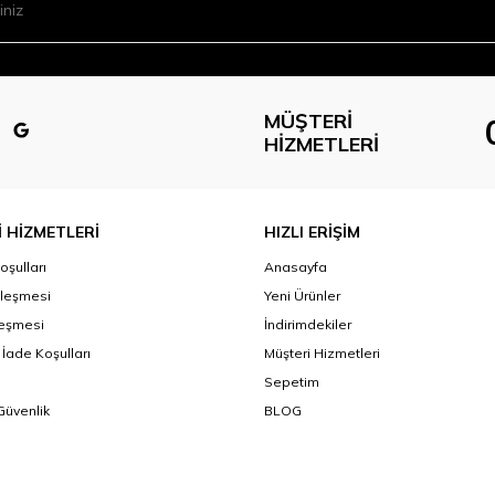
MÜŞTERI
HIZMETLERI
 HİZMETLERİ
HIZLI ERİŞİM
oşulları
Anasayfa
zleşmesi
Yeni Ürünler
leşmesi
İndirimdekiler
 İade Koşulları
Müşteri Hizmetleri
Sepetim
 Güvenlik
BLOG