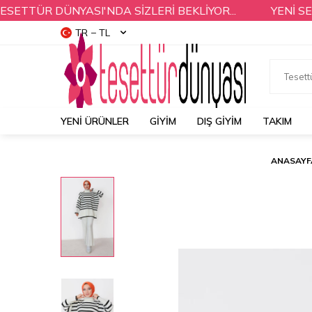
ÜR DÜNYASI'NDA SİZLERİ BEKLİYOR...
YENİ SEZON
TR − TL
YENI ÜRÜNLER
GİYİM
DIŞ GİYİM
TAKIM
ANASAYF