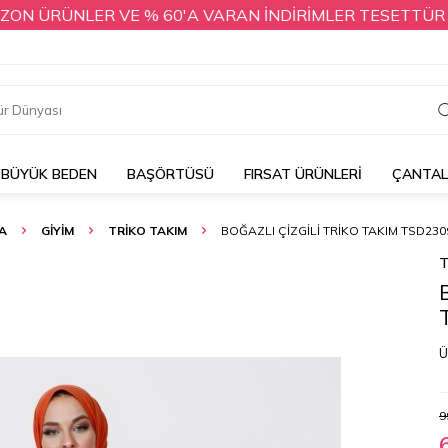
 ÜRÜNLER VE % 60'A VARAN İNDİRİMLER TESETTÜR DÜNYA
BÜYÜK BEDEN
BAŞÖRTÜSÜ
FIRSAT ÜRÜNLERİ
ÇANTA
A
GİYİM
TRİKO TAKIM
BOĞAZLI ÇIZGILI TRIKO TAKIM TSD230
T
Ü
9