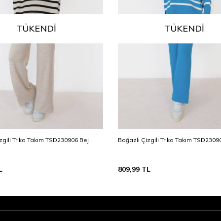
TÜKENDI
TÜKENDI
zgili Triko Takım TSD230906 Bej
Boğazlı Çizgili Triko Takım TSD2309
L
809,99
TL