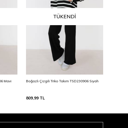
TÜKENDI
06 Mavi
Boğazlı Çizgili Triko Takım TSD230906 Siyah
Boğazlı Ç
809,99
TL
809,99
T