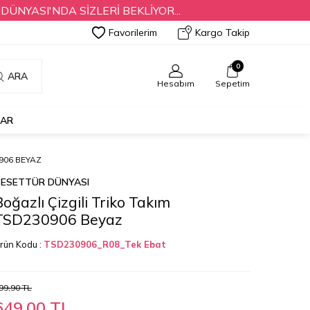
SI'NDA SİZLERİ BEKLİYOR...
Favorilerim
Kargo Takip
0
ARA
Hesabım
Sepetim
LAR
906 BEYAZ
ESETTÜR DÜNYASI
Boğazlı Çizgili Triko Takım
TSD230906 Beyaz
rün Kodu :
TSD230906_R08_Tek Ebat
99,90
TL
649,00
TL