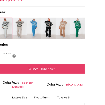
enk
eden
Tek Ebat
Gelince Haber Ver
Daha Fazla
Tesettür
Daha Fazla
TRİKO TAKIM
Dünyası
Listeye Ekle
Fiyat Alarmı
Tavsiye Et