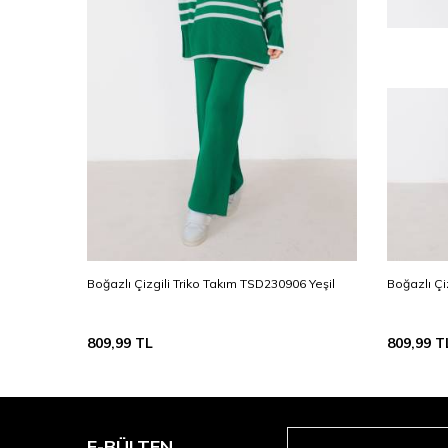
06 Vizon
Boğazlı Çizgili Triko Takım TSD230906 Yeşil
Boğazlı Çi
809,99
TL
809,99
T
E-BÜLTEN