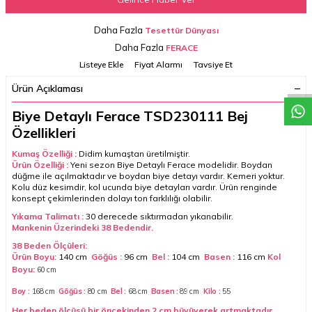
Daha Fazla
Tesettür Dünyası
W
h
a
t
a
p
p
D
e
s
t
e
H
a
t
t
Daha Fazla
FERACE
Listeye Ekle
Fiyat Alarmı
Tavsiye Et
Ürün Açıklaması
Biye Detaylı Ferace TSD230111 Bej
Özellikleri
Kumaş Özelliği :
Didim kumaştan üretilmiştir.
Ürün Özelliği :
Yeni sezon Biye Detaylı Ferace modelidir. Boydan
düğme ile açılmaktadır ve boydan biye detayı vardır. Kemeri yoktur.
Kolu düz kesimdir, kol ucunda biye detayları vardır. Ürün renginde
konsept çekimlerinden dolayı ton farklılığı olabilir.
Yıkama Talimatı :
30 derecede sıktırmadan yıkanabilir.
Mankenin Üzerindeki 38
Bedendir.
38 Beden Ölçüleri:
Ürün Boyu:
140 cm
Göğüs :
96 cm
Bel :
104 cm
Basen :
116 cm
Kol
Boyu:
60
cm
Boy :
168 cm
Göğüs :
80 cm
Bel :
68 cm
Basen :
89
cm
Kilo :
55
Her beden ölçüsü bir öncekinden 2 cm büyüyerek artmaktadır.