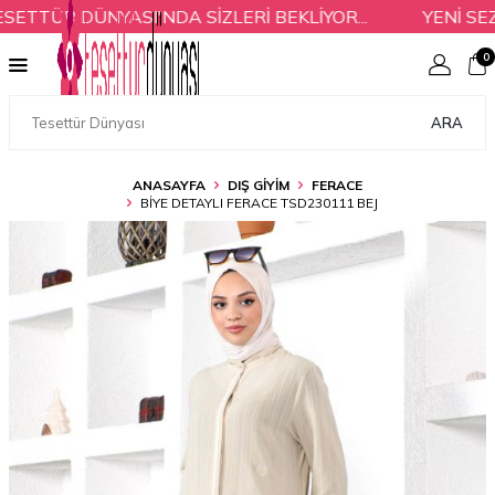
TTÜR DÜNYASI'NDA SİZLERİ BEKLİYOR...
YENİ SEZO
0
ARA
ANASAYFA
DIŞ GİYİM
FERACE
BIYE DETAYLI FERACE TSD230111 BEJ