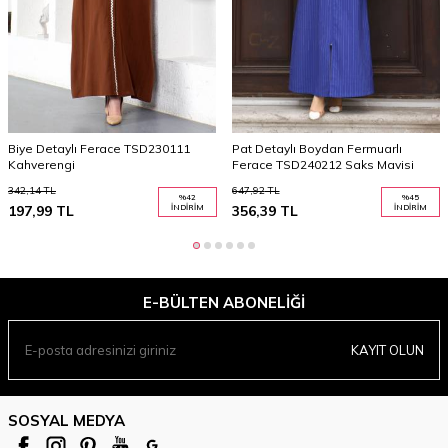
Biye Detaylı Ferace TSD230111
Pat Detaylı Boydan Fermuarlı
Kahverengi
Ferace TSD240212 Saks Mavisi
342,14
TL
647,92
TL
%
42
%
45
197,99
TL
İNDIRIM
356,39
TL
İNDIRIM
E-BÜLTEN ABONELIĞI
KAYIT OLUN
SOSYAL MEDYA