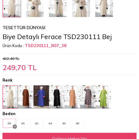
TESETTÜR DÜNYASI
Biye Detaylı Ferace TSD230111 Bej
Ürün Kodu :
TSD230111_R07_38
422,40
TL
249,70
TL
Renk
Beden
38
40
42
44
46
48
Gelince Haber Ver