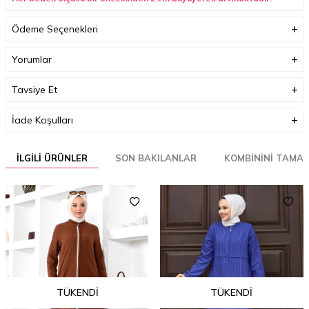
(Ürün boyu değişmez)
Ödeme Seçenekleri
Boyutlar (cm)
33 x 35 x 3
Ağırlık (Kg)
1
Yorumlar
Garanti Bilgisi
0
Tavsiye Et
İade Koşulları
İLGILI ÜRÜNLER
SON BAKILANLAR
KOMBININI TAMA
TÜKENDI
TÜKENDI