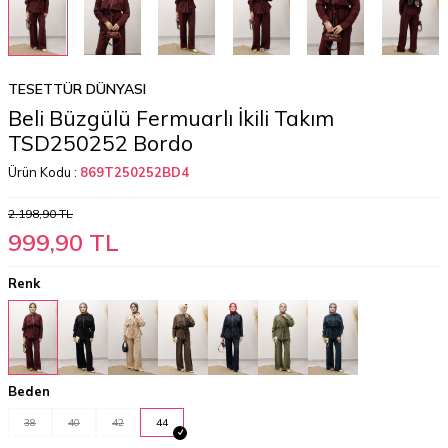
TESETTÜR DÜNYASI
Beli Büzgülü Fermuarlı İkili Takım
TSD250252 Bordo
Ürün Kodu :
869T250252BD4
2.198,90
TL
999,90
TL
Renk
Beden
38
40
42
44