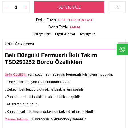
SEPETE EKLE
Daha Fazla
TESETTÜR DÜNYASI
W
h
a
t
a
p
p
D
e
s
t
e
H
a
t
t
Daha Fazla
TAKIM
Listeye Ekle
Fiyat Alarmı
Tavsiye Et
Ürün Açıklaması
Beli Büzgülü Fermuarlı İkili Takım
TSD250252 Bordo Özellikleri
Yeni sezon Beli Büzgülü Fermuarlı İkili Takım modelidir.
Ürün
Özelliği :
.
Cekette iki adet yaka cebi bulunmaktadır
.
Ceketin beli büzgülü olmak ile birliklte fermuarlıdır
.
Pantolonun beli lastikli olmak ile birlikte ceplidir.
.
Astarsız bir üründür.
.
Konsept çekimlerinden dolayı ton farklılığı olabilmektedir.
30 derecede sıktırmadan yıkanabilir.
Yıkama Talimatı: