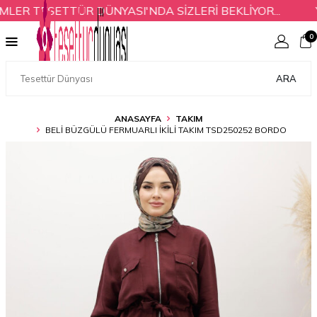
ER TESETTÜR DÜNYASI'NDA SİZLERİ BEKLİYOR...
YE
0
ARA
ANASAYFA
TAKIM
BELI BÜZGÜLÜ FERMUARLI İKILI TAKIM TSD250252 BORDO