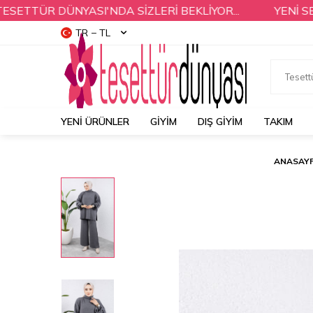
R DÜNYASI'NDA SİZLERİ BEKLİYOR...
YENİ SEZON 
TR − TL
YENI ÜRÜNLER
GİYİM
DIŞ GİYİM
TAKIM
ANASAY