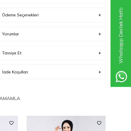
Pantolon Boyu:
102 cm
Bel :
90 cm
Paça Genişliği:
30
Whatsapp Destek Hattı
cm
Ödeme Seçenekleri
Manken Ölçüleri
Boy :
165 cm
Göğüs :
90 cm
Bel :
65 cm
Basen :
100
cm
Kilo:
57
Yorumlar
Tavsiye Et
İade Koşulları
TAMAMLA