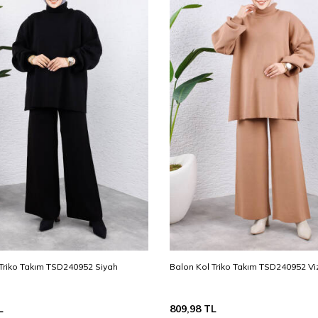
 Triko Takım TSD240952 Siyah
Balon Kol Triko Takım TSD240952 V
L
809,98
TL