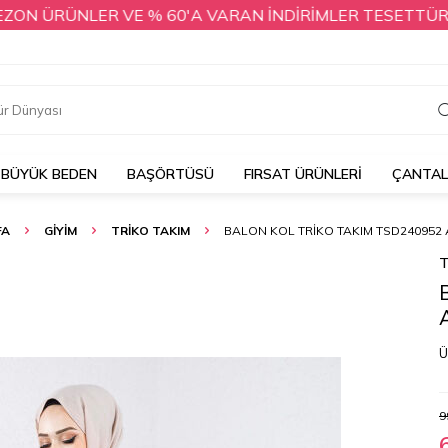
ÜRÜNLER VE % 60'A VARAN İNDİRİMLER TESETTÜR DÜNYAS
BÜYÜK BEDEN
BAŞÖRTÜSÜ
FIRSAT ÜRÜNLERİ
ÇANTA
FA
GİYİM
TRİKO TAKIM
BALON KOL TRIKO TAKIM TSD240952
T
Ü
9