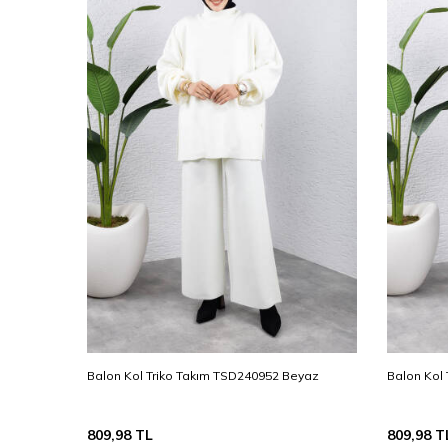
ı Kahve
Balon Kol Triko Takım TSD240952 Beyaz
Balon Kol
809,98
TL
809,98
T