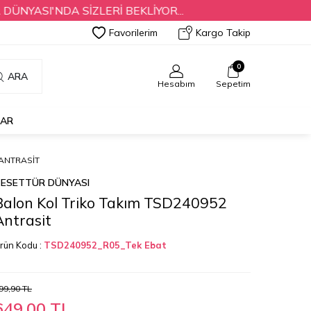
I'NDA SİZLERİ BEKLİYOR...
Favorilerim
Kargo Takip
0
ARA
Hesabım
Sepetim
LAR
 ANTRASIT
ESETTÜR DÜNYASI
Balon Kol Triko Takım TSD240952
Antrasit
rün Kodu :
TSD240952_R05_Tek Ebat
99,90
TL
649,00
TL