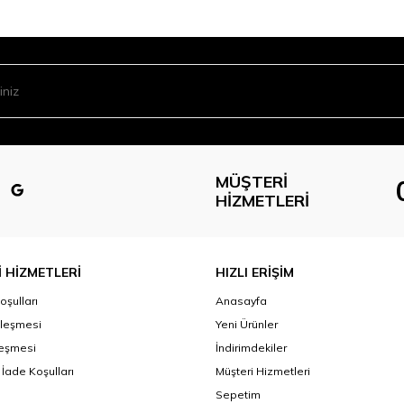
MÜŞTERI
HIZMETLERI
 HİZMETLERİ
HIZLI ERİŞİM
oşulları
Anasayfa
zleşmesi
Yeni Ürünler
leşmesi
İndirimdekiler
 İade Koşulları
Müşteri Hizmetleri
Sepetim