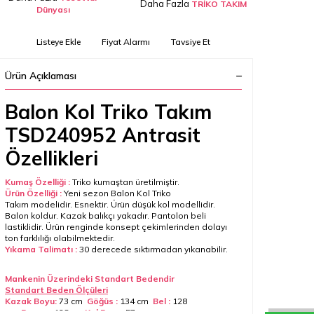
Daha Fazla
TRİKO TAKIM
Dünyası
Listeye Ekle
Fiyat Alarmı
Tavsiye Et
Ürün Açıklaması
Balon Kol Triko Takım
TSD240952 Antrasit
Özellikleri
Kumaş Özelliği :
Triko kumaştan üretilmiştir.
Ürün Özelliği :
Y
eni sezon
Balon Kol Triko
Takım
modelidir. Esnektir. Ürün düşük kol modellidir.
Balon koldur. Kazak balıkçı yakadır. Pantolon beli
lastiklidir. Ürün renginde konsept çekimlerinden dolayı
ton farklılığı olabilmektedir.
Yıkama Talimatı :
30 derecede sıktırmadan yıkanabilir.
Mankenin Üzerindeki Standart Bedendir
Standart Beden Ölçüleri
Kazak Boyu:
73 cm
Göğüs :
134 cm
Bel :
128
cm
Basen :
128 cm
Kol Boyu
:
57 cm