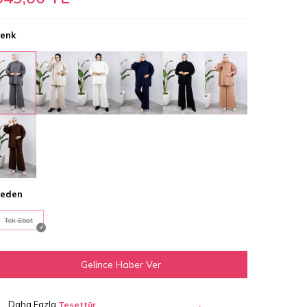
enk
eden
Tek Ebat
Gelince Haber Ver
Daha Fazla
Tesettür