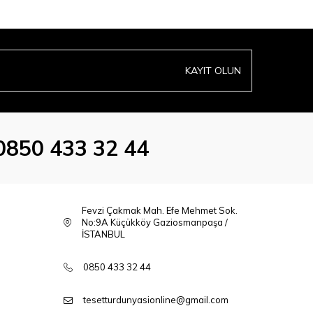
KAYIT OLUN
0850 433 32 44
Fevzi Çakmak Mah. Efe Mehmet Sok.
No:9A Küçükköy Gaziosmanpaşa /
İSTANBUL
0850 433 32 44
tesetturdunyasionline@gmail.com