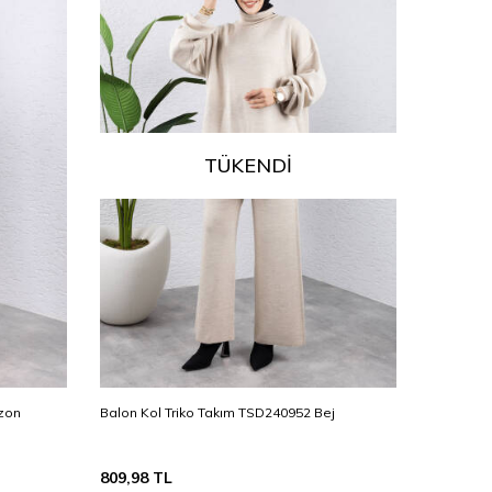
TÜKENDI
izon
Balon Kol Triko Takım TSD240952 Bej
Balon Kol
809,98
TL
809,98
T