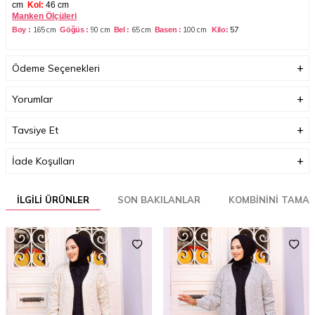
cm
Kol:
46 cm
Manken Ölçüleri
165 cm
90 cm
65 cm
100
cm
57
Boy :
Göğüs :
Bel :
Basen :
Kilo:
Ödeme Seçenekleri
Yorumlar
Tavsiye Et
İade Koşulları
İLGILI ÜRÜNLER
SON BAKILANLAR
KOMBININI TAMA