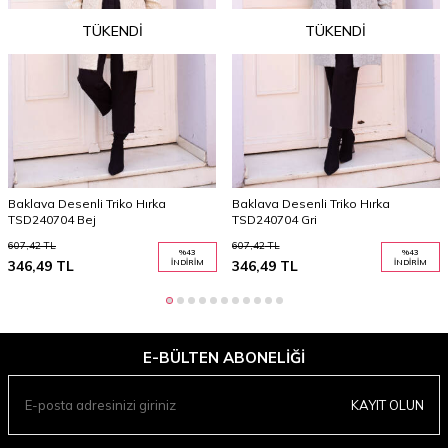
TÜKENDI
TÜKENDI
Baklava Desenli Triko Hırka
Baklava Desenli Triko Hırka
TSD240704 Bej
TSD240704 Gri
607,42
TL
607,42
TL
%
43
%
43
346,49
TL
İNDIRIM
346,49
TL
İNDIRIM
E-BÜLTEN ABONELIĞI
KAYIT OLUN