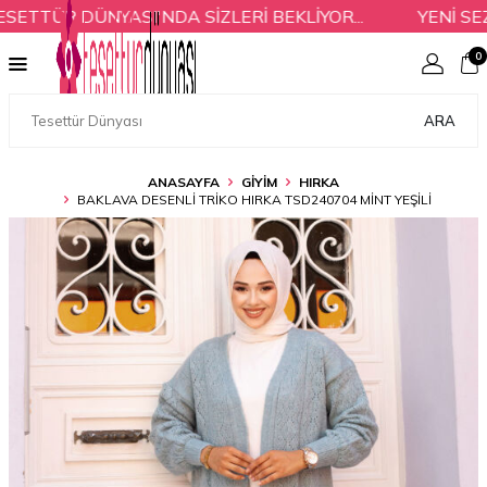
TTÜR DÜNYASI'NDA SİZLERİ BEKLİYOR...
YENİ SEZO
0
ARA
ANASAYFA
GİYİM
HIRKA
BAKLAVA DESENLI TRIKO HIRKA TSD240704 MINT YEŞILI