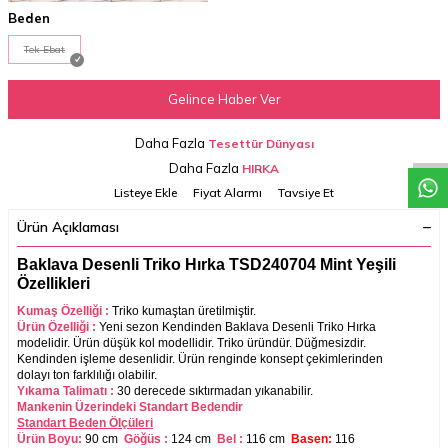
Beden
Tek Ebat
W
h
a
t
a
p
p
D
e
s
t
e
H
a
t
t
Gelince Haber Ver
Daha Fazla
Tesettür Dünyası
Daha Fazla
HIRKA
Listeye Ekle
Fiyat Alarmı
Tavsiye Et
Ürün Açıklaması
Baklava Desenli Triko Hırka TSD240704 Mint Yeşili
Özellikleri
Kumaş Özelliği :
Triko
kumaştan üretilmiştir.
Ürün Özelliği :
Yeni sezon Kendinden Baklava Desenli Triko Hırka
modelidir. Ürün düşük kol modellidir. Triko üründür. Düğmesizdir.
Kendinden işleme desenlidir.
Ürün renginde konsept çekimlerinden
dolayı ton farklılığı olabilir.
Yıkama Talimatı :
30 derecede sıktırmadan yıkanabilir.
Mankenin Üzerindeki Standart Bedendir
Standart Beden Ölçüleri
Ürün Boyu:
90
cm
Göğüs :
124 cm
Bel :
116 cm
Basen:
116