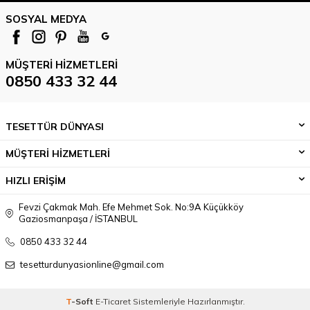
SOSYAL MEDYA
MÜŞTERI HIZMETLERI
0850 433 32 44
TESETTÜR DÜNYASI
MÜŞTERİ HİZMETLERİ
HIZLI ERİŞİM
Fevzi Çakmak Mah. Efe Mehmet Sok. No:9A Küçükköy
Gaziosmanpaşa / İSTANBUL
0850 433 32 44
tesetturdunyasionline@gmail.com
T
-Soft
E-Ticaret
Sistemleriyle Hazırlanmıştır.