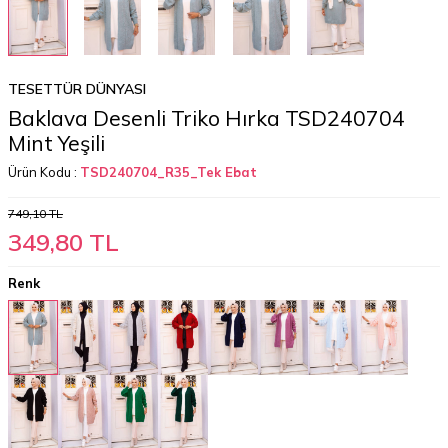
TESETTÜR DÜNYASI
Baklava Desenli Triko Hırka TSD240704
Mint Yeşili
Ürün Kodu :
TSD240704_R35_Tek Ebat
749,10
TL
349,80
TL
Renk