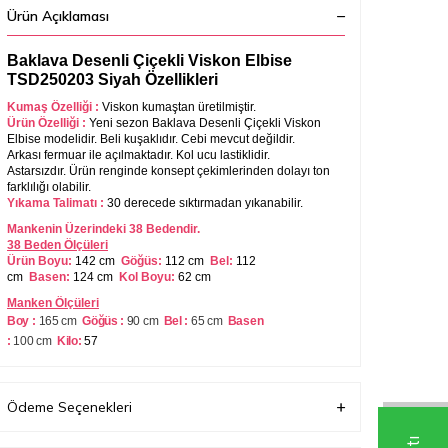
Ürün Açıklaması
Baklava Desenli Çiçekli Viskon Elbise
TSD250203 Siyah Özellikleri
Kumaş Özelliği :
Viskon kumaştan üretilmiştir.
Ürün Özelliği :
Yeni sezon Baklava Desenli Çiçekli Viskon
Elbise modelidir. Beli kuşaklıdır. Cebi mevcut değildir.
Arkası fermuar ile açılmaktadır. Kol ucu lastiklidir.
Astarsızdır. Ürün renginde konsept çekimlerinden dolayı ton
farklılığı olabilir.
Yıkama Talimatı :
30 derecede sıktırmadan yıkanabilir.
Mankenin Üzerindeki 38 Bedendir.
38 Beden Ölçüleri
Ürün Boyu:
142 cm
Göğüs:
112 cm
Bel:
112
cm
Basen:
124 cm
Kol Boyu:
62 cm
Manken Ölçüleri
Boy :
165 cm
Göğüs :
90 cm
Bel :
65 cm
Basen
:
100
cm
Kilo:
57
Her beden ölçüsü bir öncekinden 2-3 cm büyüyerek
artmaktadır. (Ürün boyu değişmez) .
Ürün 4-5 cm çekme yapmaktadır.
Ödeme Seçenekleri