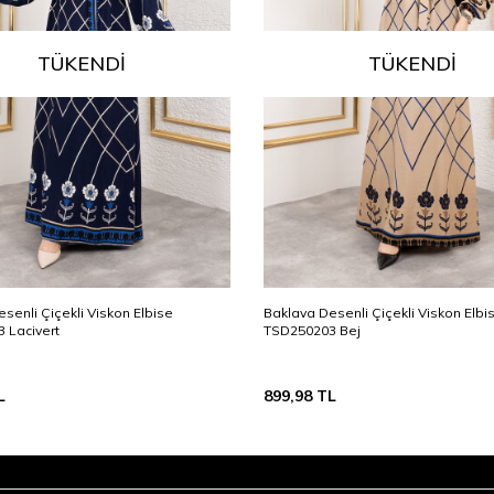
TÜKENDI
TÜKENDI
senli Çiçekli Viskon Elbise
Baklava Desenli Çiçekli Viskon Elbi
 Lacivert
TSD250203 Bej
L
899,98
TL