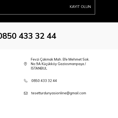
KAYIT OLUN
0850 433 32 44
Fevzi Çakmak Mah. Efe Mehmet Sok.
No:9A Küçükköy Gaziosmanpaşa /
İSTANBUL
0850 433 32 44
tesetturdunyasionline@gmail.com