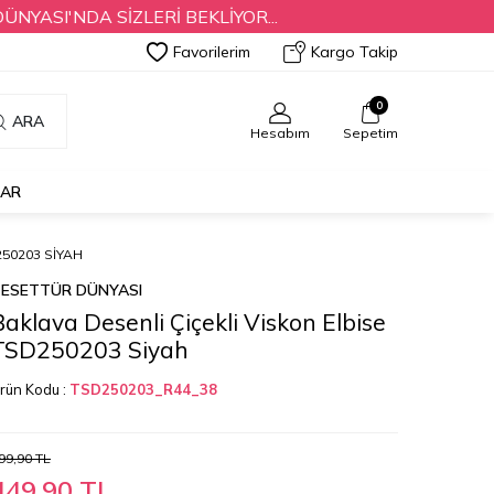
'NDA SİZLERİ BEKLİYOR...
Favorilerim
Kargo Takip
0
ARA
Hesabım
Sepetim
LAR
250203 SIYAH
ESETTÜR DÜNYASI
Baklava Desenli Çiçekli Viskon Elbise
TSD250203 Siyah
rün Kodu :
TSD250203_R44_38
99,90
TL
449,90
TL