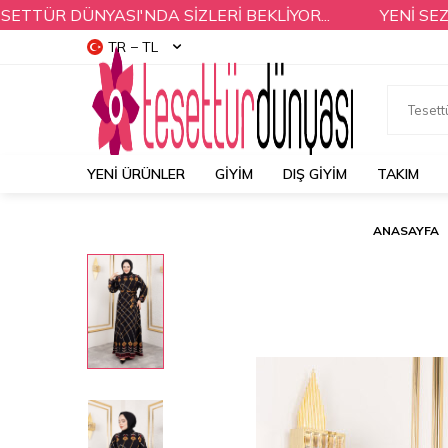
R DÜNYASI'NDA SİZLERİ BEKLİYOR...
YENİ SEZON Ü
TR − TL
YENI ÜRÜNLER
GİYİM
DIŞ GİYİM
TAKIM
ANASAYFA