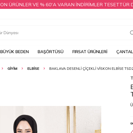
RÜNLER VE % 60'A VARAN İNDİRİMLER TESETTÜR DÜNYASI
BÜYÜK BEDEN
BAŞÖRTÜSÜ
FIRSAT ÜRÜNLERİ
ÇANTA
GİYİM
ELBİSE
BAKLAVA DESENLI ÇIÇEKLI VISKON ELBISE TSD
T
Ü
9