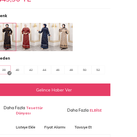
enk
eden
38
40
42
44
46
48
50
52
Gelince Haber Ver
Daha Fazla
Tesettür
Daha Fazla
ELBİSE
Dünyası
Listeye Ekle
Fiyat Alarmı
Tavsiye Et