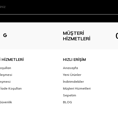
MÜŞTERI
HIZMETLERI
 HİZMETLERİ
HIZLI ERİŞİM
oşulları
Anasayfa
zleşmesi
Yeni Ürünler
leşmesi
İndirimdekiler
 İade Koşulları
Müşteri Hizmetleri
Sepetim
 Güvenlik
BLOG