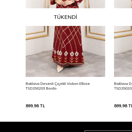
TÜKENDI
Baklava Desenli Çiçekli Viskon Elbise
Baklava De
TSD250203 Bordo
TSD250203
899,98
TL
899,98
T